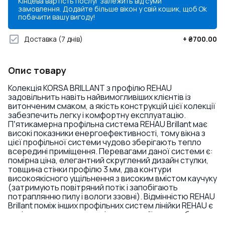
Кінцева вартість послуг залежить від суми
замовлення. Додайте більше вікон у свій кошик, щоб
Ok
побачити вашу вигоду!
Доставка
(7 днів)
+
₴700.00
Опис товару
Колекція KORSA BRILLANT з профілю REHAU
задовільнить навіть найвимогливіших клієнтів із
витонченим смаком, а якість конструкцій цієї колекції
забезпечить легку і комфортну експлуатацію.
Пʼятикамерна профільна система REHAU Brillant має
високі показники енергоефективності, тому вікна з
цієї профільної системи чудово зберігають тепло
всередині приміщення. Перевагами даної системи є:
помірна ціна, елегантний скруглений дизайн стулки,
товщина стінки профілю 3 мм, два контури
високоякісного ущільнення з високим вмістом каучуку
(затримують повітряний потік і запобігають
потраплянню пилу і вологи ззовні). Відмінністю REHAU
Brillant поміж інших профільних систем лінійки REHAU є
напівкругла стулка ззовні конструкції, яка особливо
пасує своїм елегантним виглядом до приватних