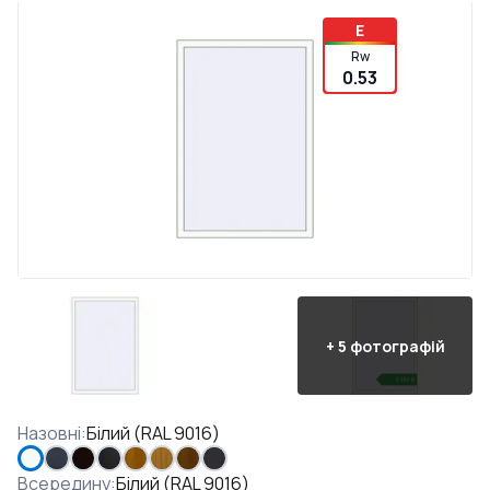
E
Rw
0.53
+
5
фотографій
Назовні
:
Білий (RAL 9016)
Всередину
:
Білий (RAL 9016)