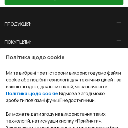
ПРОДУКЦІЯ:
Вікна
ПОКУПЦЯМ:
Двері
Про нас
Балкони
Політика щодо cookie
СЕРВІС ТА ОБЛУГОВУВАННЯ:
Акції
Тераси
Доставка і Оплата
Блог
Ми та вибрані треті сторони використовуємо файли
КОНТАКТИ
cookie або подібні технології для технічних цілей і, за
Гарантія та Сервіс
Адреса гіпермаркета
вашою згодою, для інших цілей, як зазначено в
Офіс
:
Україна, м. Вінниця, вул. Келецька 60 кв. 61
Повернення товару
Як правильно заміряти вікна
Політика щодо cookie
.
Відмова в згоді може
Договір публічної оферти
undefined(undefined)
зробити пов’язані функції недоступними.
Співпраця з нами
i.mgr3@korsa.ua
Ви можете дати згоду на використання таких
технологій, натиснувши кнопку «Прийняти».
Закриваючи це повідомлення, ви продовжуєте без