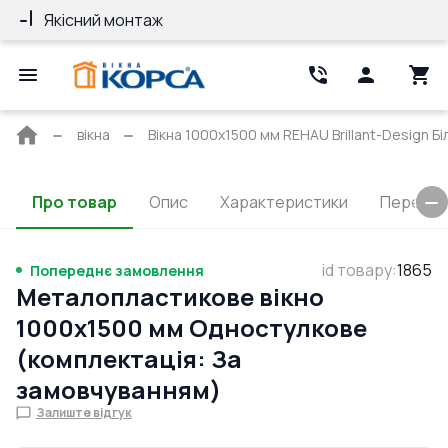
Якісний монтаж
Гарантія 10 ро
Головна
вікна
Вікна 1000x1500 мм REHAU Brillant-Design Бі
сторінка
Про товар
Опис
Характеристики
Перерізи
id товару
:
1865
Попереднє замовлення
Металопластикове вікно
1000x1500 мм Одностулкове
(комплектація: За
замовчуванням)
Залиште відгук