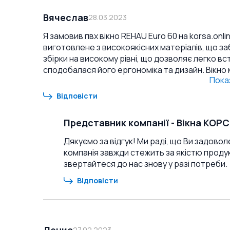
Вячеслав
28.03.2023
Я замовив пвх вікно REHAU Euro 60 на korsa.onl
виготовлене з високоякісних матеріалів, що заб
збірки на високому рівні, що дозволяє легко встановит
сподобалася його ергономіка та дизайн. Вікно 
Пока
інтер'єр будинку. Крім того, воно добре зберігає тепло т
вікно всім, хто шукає якісний та надійний прод
Відповісти
задоволені своїм вибором, як і я.
Представник компанії
-
Вікна КОР
Дякуємо за відгук! Ми раді, що Ви задовол
компанія завжди стежить за якістю продукц
звертайтеся до нас знову у разі потреби.
Відповісти
Денис
27.02.2023