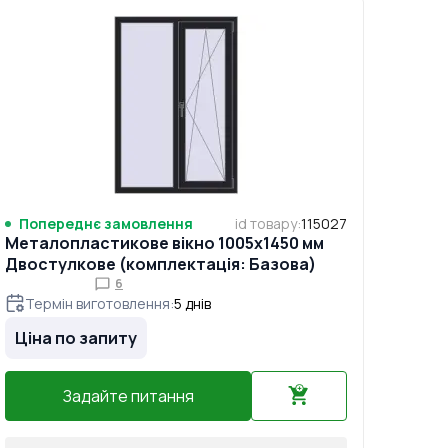
Попереднє замовлення
id товару
:
115027
Металопластикове вікно 1005x1450 мм
Двостулкове (комплектація: Базова)
6
Термін виготовлення
:
5
днів
Ціна по запиту
Задайте питання