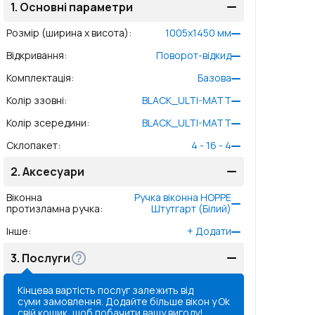
1.
Основні параметри
Розмір (ширина x висота)
:
1005
x
1450
мм
Відкривання
:
Поворот-відкид
Комплектація
:
Базова
Колір ззовні
:
BLACK_ULTI-MATT
Колір зсередини
:
BLACK_ULTI-MATT
Склопакет
:
4 - 16 - 4
2.
Аксесуари
Віконна
Ручка віконна HOPPE
протизламна ручка
:
Штутгарт (Білий)
Інше
:
+
Додати
3.
Послуги
Кінцева вартість послуг залежить від
суми замовлення. Додайте більше вікон у
Ok
свій кошик, щоб побачити вашу вигоду!