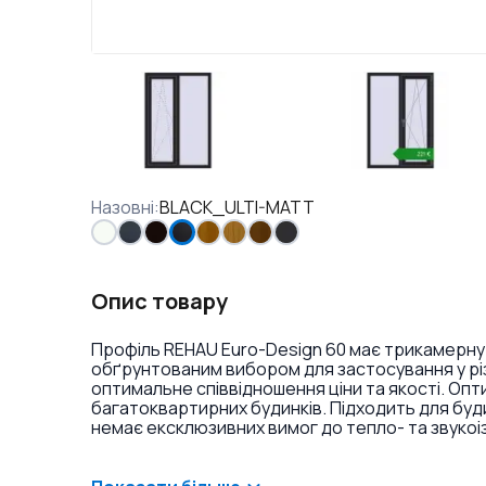
Назовні
:
BLACK_ULTI-MATT
Опис товару
Профіль REHAU Euro-Design 60 має трикамерну
обґрунтованим вибором для застосування у різ
оптимальне співвідношення ціни та якості. Оп
багатоквартирних будинків. Підходить для буд
немає ексклюзивних вимог до тепло- та звукоі
ламінація або фарбування профілю в різні кольо
віконних ручок та накладок на петлі.