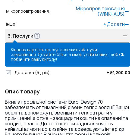
Мікропровітрювання
Мікропровітрювання
:
(WINKHAUS)
+
Додати
Інше
:
3.
Послуги
Кінцева вартість послуг залежить від суми
замовлення. Додайте більше вікон у свій кошик, щоб
Ok
побачити вашу вигоду!
Доставка
(5 днів)
+
₴1,200.00
Опис товару
Вікна з профільної системи Euro-Design 70
забезпечать оптимальний рівень теплоізоляції Вашої
оселі та допоможуть зменшити тепловтрати у
приміщенні, а отже – заощадити кошти на опаленні та
кондиціюванні. До того ж вони задовольняють
найвищі вимоги до дизайну та довершують інтер'єр
Вашого будинку. Різноманіття форм і кольорів