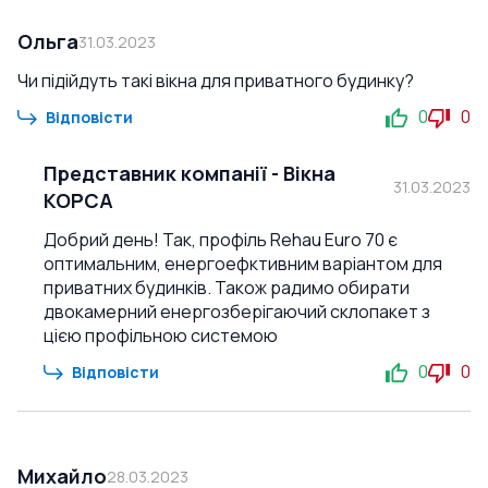
Ольга
31.03.2023
Чи підійдуть такі вікна для приватного будинку?
0
0
Відповісти
Представник компанії
-
Вікна
31.03.2023
КОРСА
Добрий день! Так, профіль Rehau Euro 70 є
оптимальним, енергоефктивним варіантом для
приватних будинків. Також радимо обирати
двокамерний енергозберігаючий склопакет з
цією профільною системою
0
0
Відповісти
Михайло
28.03.2023