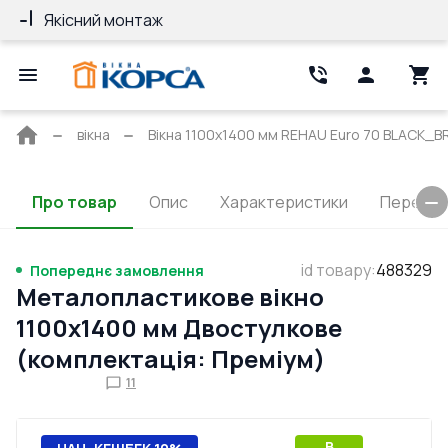
Якісний монтаж
Гарантія 10 ро
Головна
вікна
Вікна 1100x1400 мм REHAU Euro 70 BLACK_B
сторінка
Про товар
Опис
Характеристики
Перерізи
id товару
:
488329
Попереднє замовлення
Металопластикове вікно
1100x1400 мм Двостулкове
(комплектація: Преміум)
11
B