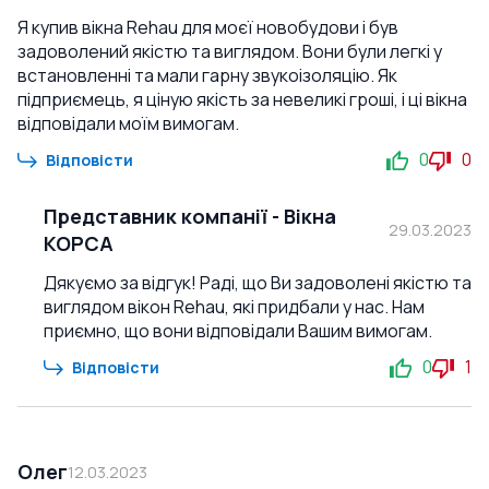
Я купив вікна Rehau для моєї новобудови і був
задоволений якістю та виглядом. Вони були легкі у
встановленні та мали гарну звукоізоляцію. Як
підприємець, я ціную якість за невеликі гроші, і ці вікна
відповідали моїм вимогам.
0
0
Відповісти
Представник компанії
-
Вікна
29.03.2023
КОРСА
Дякуємо за відгук! Раді, що Ви задоволені якістю та
виглядом вікон Rehau, які придбали у нас. Нам
приємно, що вони відповідали Вашим вимогам.
0
1
Відповісти
Олег
12.03.2023