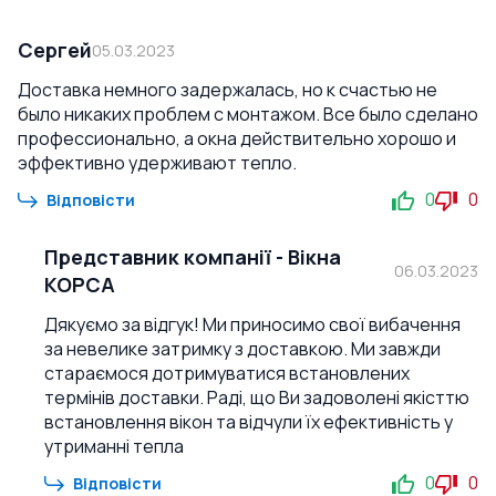
Сергей
05.03.2023
Доставка немного задержалась, но к счастью не
было никаких проблем с монтажом. Все было сделано
профессионально, а окна действительно хорошо и
эффективно удерживают тепло.
0
0
Відповісти
Представник компанії
-
Вікна
06.03.2023
КОРСА
Дякуємо за відгук! Ми приносимо свої вибачення
за невелике затримку з доставкою. Ми завжди
стараємося дотримуватися встановлених
термінів доставки. Раді, що Ви задоволені якісттю
встановлення вікон та відчули їх ефективність у
утриманні тепла
0
0
Відповісти