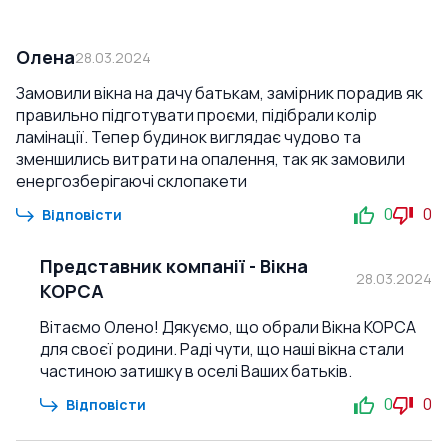
Олена
28.03.2024
Замовили вікна на дачу батькам, замірник порадив як
правильно підготувати проєми, підібрали колір
ламінації. Тепер будинок виглядає чудово та
зменшились витрати на опалення, так як замовили
енергозберігаючі склопакети
0
0
Відповісти
Представник компанії
-
Вікна
28.03.2024
КОРСА
Вітаємо Олено! Дякуємо, що обрали Вікна КОРСА
для своєї родини. Раді чути, що наші вікна стали
частиною затишку в оселі Ваших батьків.
0
0
Відповісти