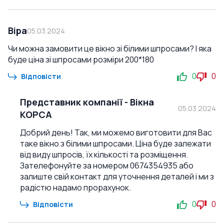
Віра
05.03.2024
Чи можна замовити це вікно зі білими шпросами? І яка
буде ціна зі шпросами розміри 200*180
0
0
Відповісти
Представник компанії
-
Вікна
05.03.2024
КОРСА
Добрий день! Так, ми можемо виготовити для Вас
таке вікно з білими шпросами. Ціна буде залежати
від виду шпросів, їх кількості та розміщення.
Зателефонуйте за номером 0674354935 або
залиште свій контакт для уточнення деталей і ми з
радістю надамо прорахунок.
0
0
Відповісти