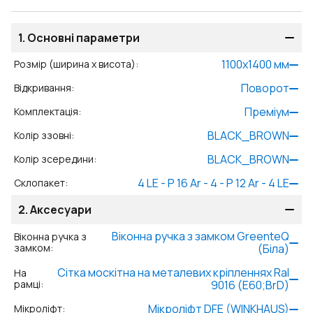
1.
Основні параметри
1100
x
1400
мм
Розмір (ширина x висота)
:
Поворот
Відкривання
:
Преміум
Комплектація
:
BLACK_BROWN
Колір ззовні
:
BLACK_BROWN
Колір зсередини
:
4 LE - P 16 Ar - 4 - P 12 Ar - 4 LE
Склопакет
:
2.
Аксесуари
Віконна ручка з замком GreenteQ
Віконна ручка з
замком
:
(Біла)
Сітка москітна на металевих кріпленнях Ral
На
рамці
:
9016 (Е60;BrD)
Мікроліфт DFE (WINKHAUS)
Мікроліфт
: