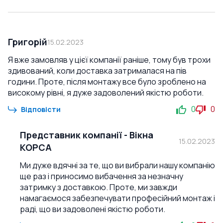
Григорій
15.02.2023
Я вже замовляв у цієї компанії раніше, тому був трохи
здивований, коли доставка затрималася на пів
години. Проте, після монтажу все було зроблено на
високому рівні, я дуже задоволений якістю роботи.
0
0
Відповісти
Представник компанії
-
Вікна
15.02.2023
КОРСА
Ми дуже вдячні за те, що ви вибрали нашу компанію
ще раз і приносимо вибачення за незначну
затримку з доставкою. Проте, ми завжди
намагаємося забезпечувати професійний монтаж і
раді, що ви задоволені якістю роботи.