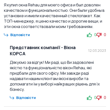
Я купил окна Rehau для моего офиса и был доволен
качеством и функциональностью. Они были удобны в
установке и имели качественный стеклопакет. Как
ТОП-менеджер, я ценю качество и дорогие вещи, и
эти окна соответствовали моим требованиям.
0
0
Відповісти
Представник компанії
-
Вікна
12.03.2023
КОРСА
Дякуємо за відгук! Ми раді, що Ви задоволені
якістю та функціональністю вікон Rehau, які
придбали для свого офісу. Ми завжди раді
надавати нашим клієнтам якісні вироби та
допомагати їм у виборі найкращих рішень для їх
бізнесу.
0
0
Відповісти