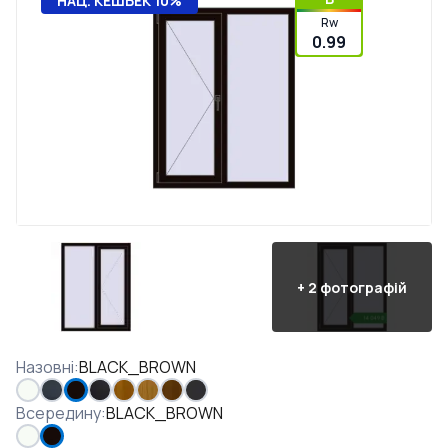
НАЦ. КЕШБЕК 10%
Rw
0.99
+
2
фотографій
Назовні
:
BLACK_BROWN
Всередину
:
BLACK_BROWN