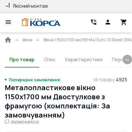
Якісний монтаж
Гарантія 10 ро
Головна
вікна
Вікна 1150x1700 мм REHAU Euro 70 Білий (RAL
сторінка
Про товар
Опис
Характеристики
Перерізи
id товару
:
4925
Попереднє замовлення
Металопластикове вікно
1150x1700 мм Двостулкове з
фрамугою (комплектація: За
замовчуванням)
Залиште відгук