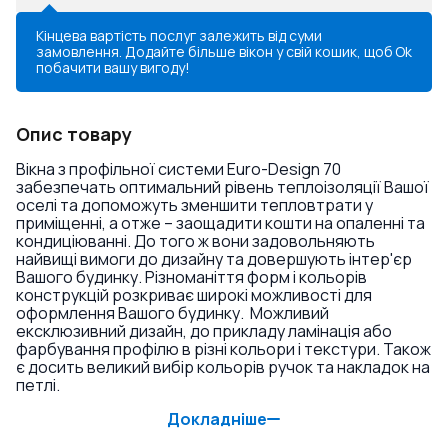
Кінцева вартість послуг залежить від суми
замовлення. Додайте більше вікон у свій кошик, щоб
Ok
побачити вашу вигоду!
Опис товару
Вікна з профільної системи Euro-Design 70
забезпечать оптимальний рівень теплоізоляції Вашої
оселі та допоможуть зменшити тепловтрати у
приміщенні, а отже – заощадити кошти на опаленні та
кондиціюванні. До того ж вони задовольняють
найвищі вимоги до дизайну та довершують інтер'єр
Вашого будинку. Різноманіття форм і кольорів
конструкцій розкриває широкі можливості для
оформлення Вашого будинку. Можливий
ексклюзивний дизайн, до прикладу ламінація або
фарбування профілю в різні кольори і текстури. Також
є досить великий вибір кольорів ручок та накладок на
петлі.
Докладніше