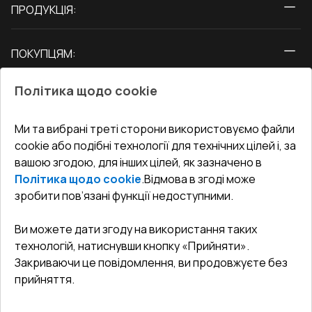
ПРОДУКЦІЯ:
Вікна
ПОКУПЦЯМ:
Двері
Про нас
Балкони
Політика щодо cookie
СЕРВІС ТА ОБЛУГОВУВАННЯ:
Акції
Тераси
Доставка і Оплата
Блог
Ми та вибрані треті сторони використовуємо файли
КОНТАКТИ
cookie або подібні технології для технічних цілей і, за
Гарантія та Сервіс
Адреса гіпермаркета
вашою згодою, для інших цілей, як зазначено в
Офіс
:
Україна, м. Вінниця, вул. Келецька 60 кв. 61
Повернення товару
Як правильно заміряти вікна
Політика щодо cookie
.
Відмова в згоді може
Договір публічної оферти
undefined(undefined)
зробити пов’язані функції недоступними.
Співпраця з нами
i.mgr3@korsa.ua
Ви можете дати згоду на використання таких
технологій, натиснувши кнопку «Прийняти».
Закриваючи це повідомлення, ви продовжуєте без
прийняття.