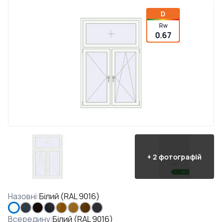
D
Rw
0.67
+
2
фотографій
Назовні
:
Білий (RAL 9016)
Всередину
:
Білий (RAL 9016)