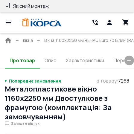
Якісний монтаж
Гарантія 10 ро
Головна
вікна
Вікна 1160x2250 мм REHAU Euro 70 Білий (RAL
сторінка
Про товар
Опис
Характеристики
Перерізи
id товару
:
7268
Попереднє замовлення
Металопластикове вікно
1160x2250 мм Двостулкове з
фрамугою (комплектація: За
замовчуванням)
Залиште відгук