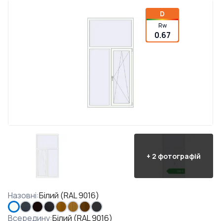
D
Rw
0.67
+
2
фотографій
Назовні
:
Білий (RAL 9016)
Всередину
:
Білий (RAL 9016)