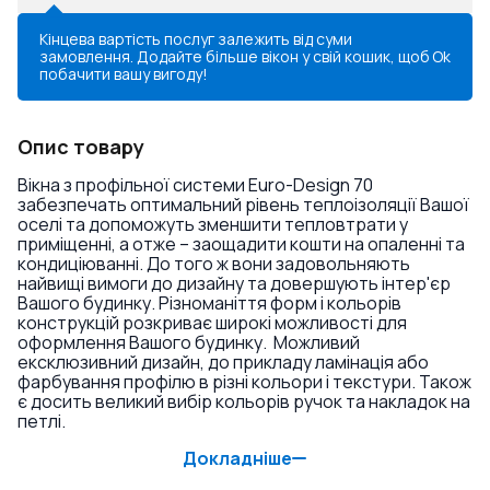
Кінцева вартість послуг залежить від суми
замовлення. Додайте більше вікон у свій кошик, щоб
Ok
побачити вашу вигоду!
Опис товару
Вікна з профільної системи Euro-Design 70
забезпечать оптимальний рівень теплоізоляції Вашої
оселі та допоможуть зменшити тепловтрати у
приміщенні, а отже – заощадити кошти на опаленні та
кондиціюванні. До того ж вони задовольняють
найвищі вимоги до дизайну та довершують інтер'єр
Вашого будинку. Різноманіття форм і кольорів
конструкцій розкриває широкі можливості для
оформлення Вашого будинку. Можливий
ексклюзивний дизайн, до прикладу ламінація або
фарбування профілю в різні кольори і текстури. Також
є досить великий вибір кольорів ручок та накладок на
петлі.
Докладніше