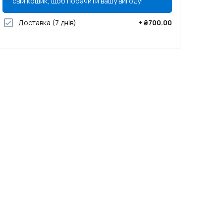
свій кошик, щоб побачити вашу вигоду!
Доставка
(7 днів)
+
₴700.00