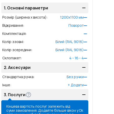
1.
Основні параметри
Розмір (ширина x висота)
:
1200
x
1100
мм
Відкривання
:
Поворот
Комплектація
:
Колір ззовні
:
Білий (RAL 9016)
Колір зсередини
:
Білий (RAL 9016)
Склопакет
:
4 - 16 - 4
2.
Аксесуари
Стандартна ручка
:
Без ручки
Інше
:
+
Додати
3.
Послуги
Кінцева вартість послуг залежить від
суми замовлення. Додайте більше вікон у
Ok