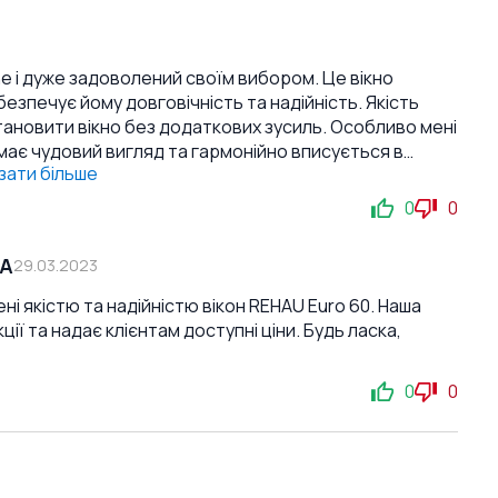
ine і дуже задоволений своїм вибором. Це вікно
езпечує йому довговічність та надійність. Якість
и вікно без додаткових зусиль. Особливо мені
має чудовий вигляд та гармонійно вписується в
зати більше
а зменшує шум з вулиці. Я рекомендую це
укт за доступною ціною. Я впевнений, що ви будете
0
0
СА
29.03.2023
ені якістю та надійністю вікон REHAU Euro 60. Наша
ії та надає клієнтам доступні ціни. Будь ласка,
0
0