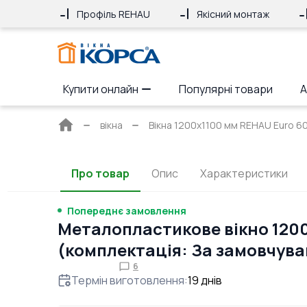
Профіль REHAU
Якісний монтаж
Купити онлайн
Популярні товари
А
Головна
вікна
Вікна 1200x1100 мм REHAU Euro 60 
сторінка
Про товар
Опис
Характеристики
Попереднє замовлення
Металопластикове вікно 120
(комплектація: За замовчув
6
Термін виготовлення
:
19
днів