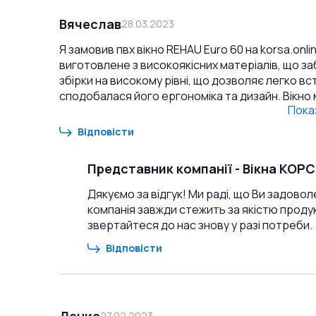
Вячеслав
28.03.2023
Я замовив пвх вікно REHAU Euro 60 на korsa.onl
виготовлене з високоякісних матеріалів, що заб
збірки на високому рівні, що дозволяє легко встановит
сподобалася його ергономіка та дизайн. Вікно 
Пока
інтер'єр будинку. Крім того, воно добре зберігає тепло т
вікно всім, хто шукає якісний та надійний прод
Відповісти
задоволені своїм вибором, як і я.
Представник компанії
-
Вікна КОР
Дякуємо за відгук! Ми раді, що Ви задовол
компанія завжди стежить за якістю продукц
звертайтеся до нас знову у разі потреби.
Відповісти
Денис
27.02.2023