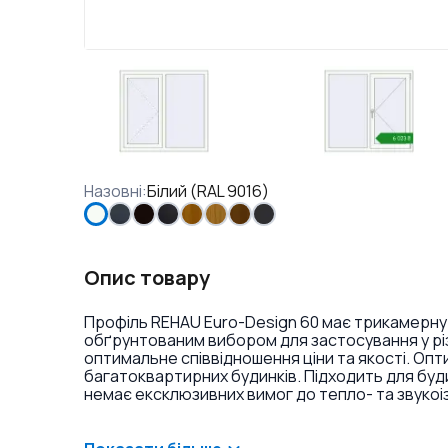
Назовні
:
Білий (RAL 9016)
Опис товару
Профіль REHAU Euro-Design 60 має трикамерну
обґрунтованим вибором для застосування у різ
оптимальне співвідношення ціни та якості. Оп
багатоквартирних будинків. Підходить для буд
немає ексклюзивних вимог до тепло- та звукоі
ламінація або фарбування профілю в різні кольо
віконних ручок та накладок на петлі.