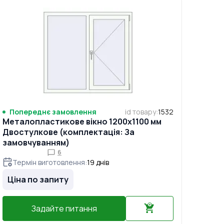
Попереднє замовлення
id товару
:
1532
Металопластикове вікно 1200x1100 мм
Двостулкове (комплектація: За
замовчуванням)
6
Термін виготовлення
:
19
днів
Ціна по запиту
Задайте питання