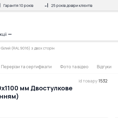
Гарантія 10 років
25 років довіри клієнтів
кції
Білий (RAL 9016) з двох сторін
Перерізи та сертифікати
Фото та відео
Відгуки
id товару
:
1532
0x1100 мм Двостулкове
анням)