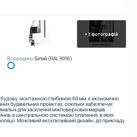
+
3
фотографій
Всередину
:
Білий (RAL 9016)
 будову, монтажною глибиною 60 мм, є економічно
них будівельних проектах, оскільки забезпечує
тимальні для засклення міжповерхових маршів
инків із центральною системою опалення, в яких
золяції. Можливий ексклюзивний дизайн, до прикладу
ри і текстури. Також є досить великий вибір кольорів