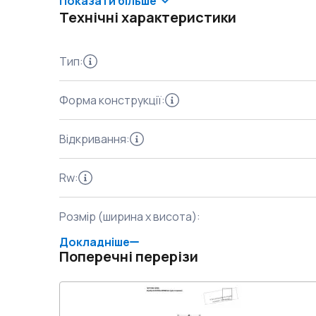
Показати більше
Технічні характеристики
Тип
:
Форма конструкції
:
Відкривання
:
Rw
:
Розмір (ширина x висота)
:
Докладніше
Поперечні перерізи