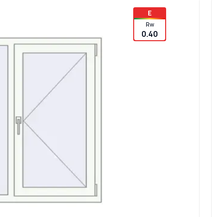
E
Rw
0.40