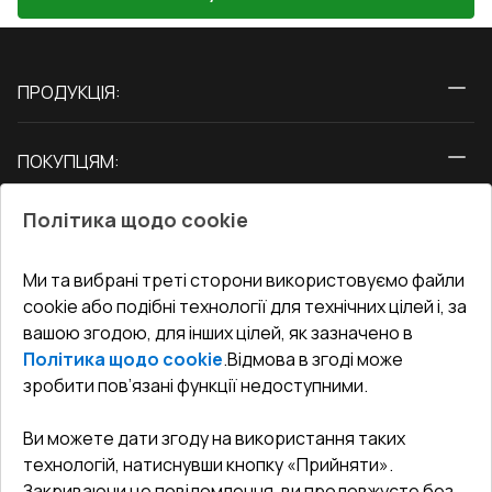
ПРОДУКЦІЯ:
Вікна
ПОКУПЦЯМ:
Двері
Про нас
Балкони
Політика щодо cookie
СЕРВІС ТА ОБЛУГОВУВАННЯ:
Акції
Тераси
Доставка і Оплата
Блог
Ми та вибрані треті сторони використовуємо файли
КОНТАКТИ
cookie або подібні технології для технічних цілей і, за
Гарантія та Сервіс
Адреса гіпермаркета
вашою згодою, для інших цілей, як зазначено в
Офіс
:
Україна, м. Вінниця, вул. Келецька 60 кв. 61
Повернення товару
Як правильно заміряти вікна
Політика щодо cookie
.
Відмова в згоді може
Договір публічної оферти
undefined(undefined)
зробити пов’язані функції недоступними.
Співпраця з нами
i.mgr3@korsa.ua
Ви можете дати згоду на використання таких
технологій, натиснувши кнопку «Прийняти».
Закриваючи це повідомлення, ви продовжуєте без