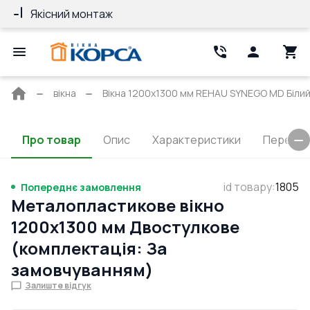
Якісний монтаж
Гарантія 10 ро
Головна
вікна
Вікна 1200x1300 мм REHAU SYNEGO MD Білий 
сторінка
Про товар
Опис
Характеристики
Перерізи
id товару
:
1805
Попереднє замовлення
Металопластикове вікно
1200x1300 мм Двостулкове
(комплектація: За
замовчуванням)
Залиште відгук