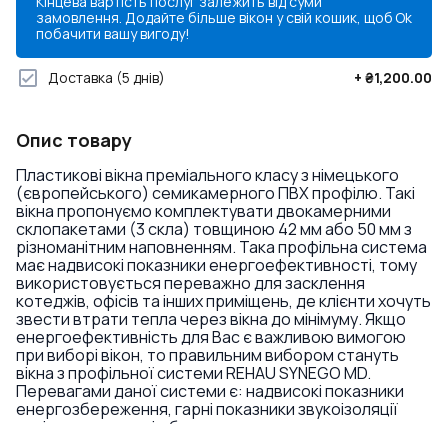
Кінцева вартість послуг залежить від суми
замовлення. Додайте більше вікон у свій кошик, щоб
Ok
побачити вашу вигоду!
Доставка
(5 днів)
+
₴1,200.00
Опис товару
Пластикові вікна преміального класу з німецького
(європейського) семикамерного ПВХ профілю. Такі
вікна пропонуємо комплектувати двокамерними
склопакетами (3 скла) товщиною 42 мм або 50 мм з
різноманітним наповненням. Така профільна система
має надвисокі показники енергоефективності, тому
використовується переважно для засклення
котеджів, офісів та інших приміщень, де клієнти хочуть
звести втрати тепла через вікна до мінімуму. Якщо
енергоефективність для Вас є важливою вимогою
при виборі вікон, то правильним вибором стануть
вікна з профільної системи REHAU SYNEGO MD.
Перевагами даної системи є: надвисокі показники
енергозбереження, гарні показники звукоізоляції
навіть у комплекті з базовими склопакетами,
триконтурне ущільнення, висока якість, можливість