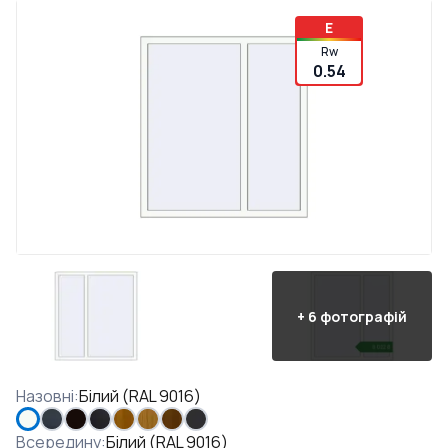
E
Rw
0.54
+
6
фотографій
Назовні
:
Білий (RAL 9016)
Всередину
:
Білий (RAL 9016)