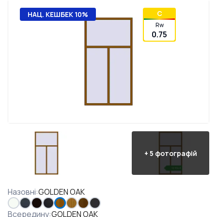
C
НАЦ. КЕШБЕК 10%
Rw
0.75
+
5
фотографій
Назовні
:
GOLDEN OAK
Всередину
:
GOLDEN OAK