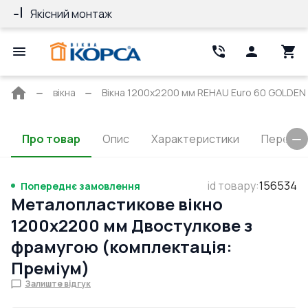
Якісний монтаж
Гарантія 10 ро
Головна
вікна
Вікна 1200x2200 мм REHAU Euro 60 GOLDEN 
сторінка
Про товар
Опис
Характеристики
Перерізи
id товару
:
156534
Попереднє замовлення
Металопластикове вікно
1200x2200 мм Двостулкове з
фрамугою (комплектація:
Преміум)
Залиште відгук