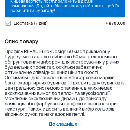
Кінцева вартість послуг залежить від суми
замовлення. Додайте більше вікон у свій кошик, щоб
Ok
побачити вашу вигоду!
Доставка
(7 днів)
+
₴700.00
Опис товару
Профіль REHAU Euro-Design 60 має трикамерну
будову, монтажною глибиною 60 мм, є економічно
обґрунтованим вибором для застосування у різних
будівельних проектах, оскільки забезпечує
оптимальне співвідношення ціни та якості.
Оптимальні для засклення міжповерхових маршів
багатоквартирних будинків. Підходить для будинків із
центральною системою опалення, в яких немає
ексклюзивних вимог до тепло- та звукоізоляції.
Можливий ексклюзивний дизайн, до прикладу
ламінація або фарбування профілю в різні кольори і
текстури. Також є досить великий вибір кольорів
віконних ручок та накладок на петлі.
Докладніше