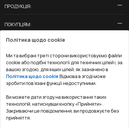
ПРОДУКЦІЯ:
Вікна
ПОКУПЦЯМ:
Двері
Про нас
Балкони
Політика щодо cookie
СЕРВІС ТА ОБЛУГОВУВАННЯ:
Акції
Тераси
Доставка і Оплата
Блог
Ми та вибрані треті сторони використовуємо файли
КОНТАКТИ
cookie або подібні технології для технічних цілей і, за
Гарантія та Сервіс
Адреса гіпермаркета
вашою згодою, для інших цілей, як зазначено в
Офіс
:
Україна, м. Вінниця, вул. Келецька 60 кв. 61
Повернення товару
Як правильно заміряти вікна
Політика щодо cookie
.
Відмова в згоді може
Договір публічної оферти
undefined(undefined)
зробити пов’язані функції недоступними.
Співпраця з нами
i.mgr3@korsa.ua
Ви можете дати згоду на використання таких
технологій, натиснувши кнопку «Прийняти».
Закриваючи це повідомлення, ви продовжуєте без
прийняття.