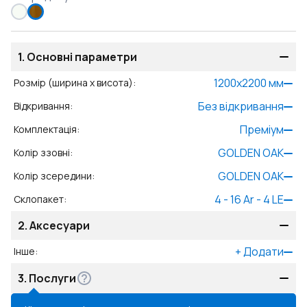
1.
Основні параметри
1200
x
2200
мм
Розмір (ширина x висота)
:
Без відкривання
Відкривання
:
Преміум
Комплектація
:
GOLDEN OAK
Колір ззовні
:
GOLDEN OAK
Колір зсередини
:
4 - 16 Ar - 4 LE
Склопакет
:
2.
Аксесуари
+
Додати
Інше
:
3.
Послуги