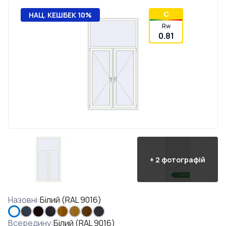
C
НАЦ. КЕШБЕК 10%
Rw
0.81
+
2
фотографій
Назовні
:
Білий (RAL 9016)
Всередину
:
Білий (RAL 9016)