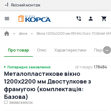
Якісний монтаж
Гарантія 10 ро
Головна
вікна
Вікна 1200x2200 мм REHAU Euro 70 Білий (RA
сторінка
Про товар
Опис
Характеристики
Перерізи
id товару
:
178484
Попереднє замовлення
Металопластикове вікно
1200x2200 мм Двостулкове з
фрамугою (комплектація:
Базова)
Залиште відгук