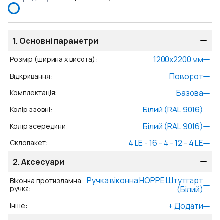
1.
Основні параметри
1200
x
2200
мм
Розмір (ширина x висота)
:
Поворот
Відкривання
:
Базова
Комплектація
:
Білий (RAL 9016)
Колір ззовні
:
Білий (RAL 9016)
Колір зсередини
:
4 LE - 16 - 4 - 12 - 4 LE
Склопакет
:
2.
Аксесуари
Ручка віконна HOPPE Штутгарт
Віконна протизламна
ручка
:
(Білий)
+
Додати
Інше
: