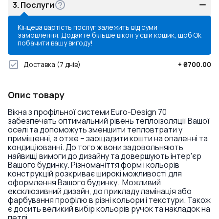
3.
Послуги
Кінцева вартість послуг залежить від суми
замовлення. Додайте більше вікон у свій кошик, щоб
Ok
побачити вашу вигоду!
Доставка
(7 днів)
+
₴700.00
Опис товару
Вікна з профільної системи Euro-Design 70
забезпечать оптимальний рівень теплоізоляції Вашої
оселі та допоможуть зменшити тепловтрати у
приміщенні, а отже – заощадити кошти на опаленні та
кондиціюванні. До того ж вони задовольняють
найвищі вимоги до дизайну та довершують інтер'єр
Вашого будинку. Різноманіття форм і кольорів
конструкцій розкриває широкі можливості для
оформлення Вашого будинку. Можливий
ексклюзивний дизайн, до прикладу ламінація або
фарбування профілю в різні кольори і текстури. Також
є досить великий вибір кольорів ручок та накладок на
петлі.