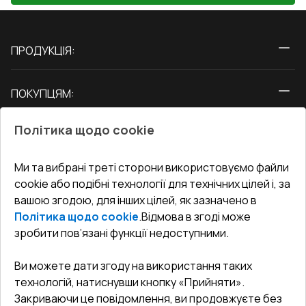
ПРОДУКЦІЯ:
Вікна
ПОКУПЦЯМ:
Двері
Про нас
Балкони
Політика щодо cookie
СЕРВІС ТА ОБЛУГОВУВАННЯ:
Акції
Тераси
Доставка і Оплата
Блог
Ми та вибрані треті сторони використовуємо файли
КОНТАКТИ
cookie або подібні технології для технічних цілей і, за
Гарантія та Сервіс
Адреса гіпермаркета
вашою згодою, для інших цілей, як зазначено в
Офіс
:
Україна, м. Вінниця, вул. Келецька 60 кв. 61
Повернення товару
Як правильно заміряти вікна
Політика щодо cookie
.
Відмова в згоді може
Договір публічної оферти
undefined(undefined)
зробити пов’язані функції недоступними.
Співпраця з нами
i.mgr3@korsa.ua
Ви можете дати згоду на використання таких
технологій, натиснувши кнопку «Прийняти».
Закриваючи це повідомлення, ви продовжуєте без