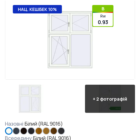
B
НАЦ. КЕШБЕК 10%
Rw
0.93
+
2
фотографій
Назовні
:
Білий (RAL 9016)
Всередину
:
Білий (RAL 9016)