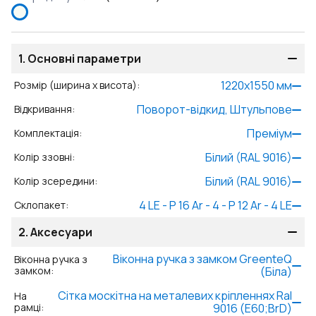
1.
Основні параметри
1220
x
1550
мм
Розмір (ширина x висота)
:
Поворот-відкид, Штульпове
Відкривання
:
Преміум
Комплектація
:
Білий (RAL 9016)
Колір ззовні
:
Білий (RAL 9016)
Колір зсередини
:
4 LE - P 16 Ar - 4 - P 12 Ar - 4 LE
Склопакет
:
2.
Аксесуари
Віконна ручка з замком GreenteQ
Віконна ручка з
замком
:
(Біла)
Сітка москітна на металевих кріпленнях Ral
На
рамці
:
9016 (Е60;BrD)