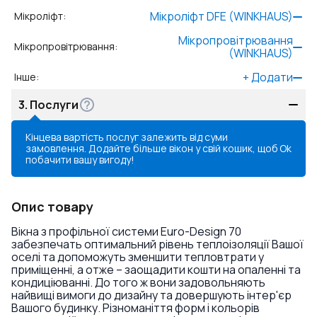
Мікроліфт DFE (WINKHAUS)
Мікроліфт
:
Мікропровітрювання
Мікропровітрювання
:
(WINKHAUS)
+
Додати
Інше
:
3.
Послуги
Кінцева вартість послуг залежить від суми
замовлення. Додайте більше вікон у свій кошик, щоб
Ok
побачити вашу вигоду!
Опис товару
Вікна з профільної системи Euro-Design 70
забезпечать оптимальний рівень теплоізоляції Вашої
оселі та допоможуть зменшити тепловтрати у
приміщенні, а отже – заощадити кошти на опаленні та
кондиціюванні. До того ж вони задовольняють
найвищі вимоги до дизайну та довершують інтер'єр
Вашого будинку. Різноманіття форм і кольорів