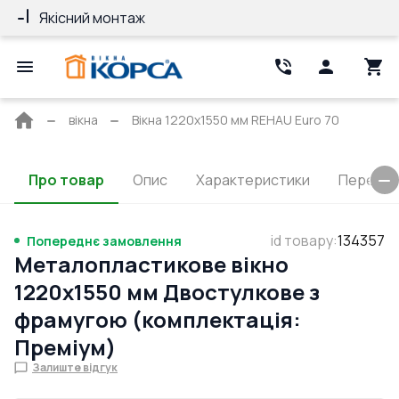
Якісний монтаж
Гарантія 10 ро
Головна
вікна
Вікна 1220x1550 мм REHAU Euro 70
сторінка
Про товар
Опис
Характеристики
Перерізи
id товару
:
134357
Попереднє замовлення
Металопластикове вікно
1220x1550 мм Двостулкове з
фрамугою (комплектація:
Преміум)
Залиште відгук