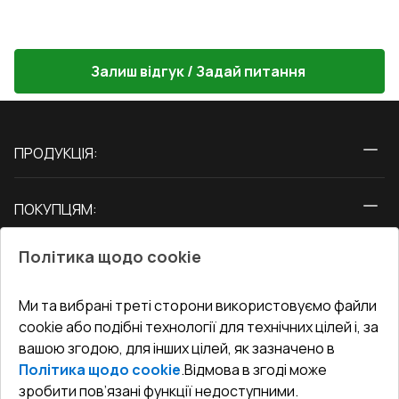
Залиш відгук / Задай питання
ПРОДУКЦІЯ:
Вікна
ПОКУПЦЯМ:
Двері
Про нас
Балкони
Політика щодо cookie
СЕРВІС ТА ОБЛУГОВУВАННЯ:
Акції
Тераси
Доставка і Оплата
Блог
Ми та вибрані треті сторони використовуємо файли
КОНТАКТИ
cookie або подібні технології для технічних цілей і, за
Гарантія та Сервіс
Адреса гіпермаркета
вашою згодою, для інших цілей, як зазначено в
Офіс
:
Україна, м. Вінниця, вул. Келецька 60 кв. 61
Повернення товару
Як правильно заміряти вікна
Політика щодо cookie
.
Відмова в згоді може
Договір публічної оферти
undefined(undefined)
зробити пов’язані функції недоступними.