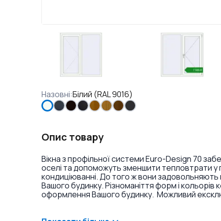
Назовні
:
Білий (RAL 9016)
Опис товару
Вікна з профільної системи Euro-Design 70 заб
оселі та допоможуть зменшити тепловтрати у п
кондиціюванні. До того ж вони задовольняють 
Вашого будинку. Різноманіття форм і кольорів 
оформлення Вашого будинку. Можливий ексклюз
фарбування профілю в різні кольори і текстури
накладок на петлі.