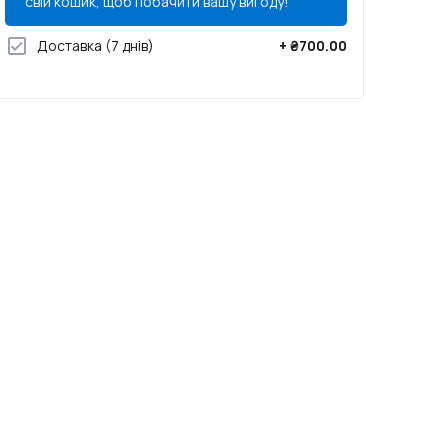
свій кошик, щоб побачити вашу вигоду!
Доставка
(7 днів)
+
₴700.00