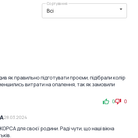
Сортування
див як правильно підготувати проєми, підібрали колір
зменшились витрати на опалення, так як замовили
0
0
СА
28.03.2024
ОРСА для своєї родини. Раді чути, що наші вікна
ьків.