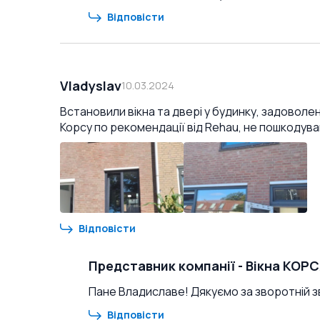
Відповісти
Vladyslav
10.03.2024
Встановили вікна та двері у будинку, задоволе
Корсу по рекомендації від Rehau, не пошкодува
Відповісти
Представник компанії
-
Вікна КОР
Пане Владиславе! Дякуємо за зворотній зв
Відповісти