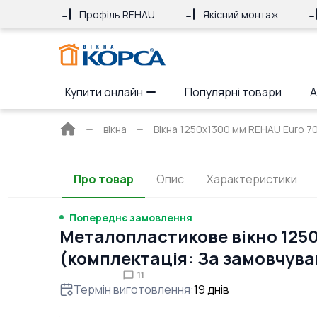
Профіль REHAU
Якісний монтаж
Купити онлайн
Популярні товари
А
Головна
вікна
Вікна 1250x1300 мм REHAU Euro 70 
сторінка
Про товар
Опис
Характеристики
Попереднє замовлення
Металопластикове вікно 125
(комплектація: За замовчув
11
Термін виготовлення
:
19
днів