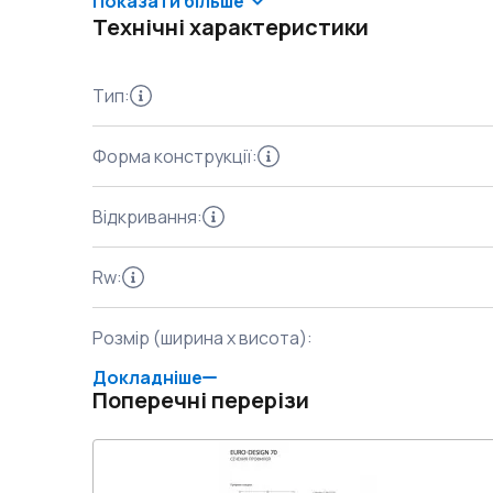
Показати більше
Технічні характеристики
Тип
:
Форма конструкції
:
Відкривання
:
Rw
:
Розмір (ширина x висота)
:
Докладніше
Поперечні перерізи