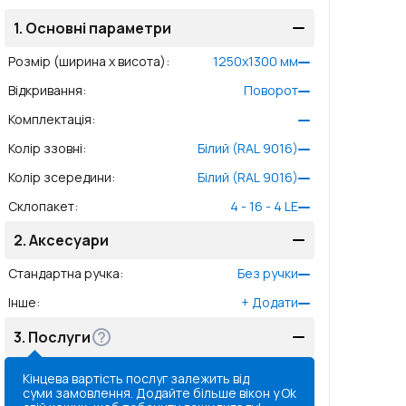
1.
Основні параметри
Розмір (ширина x висота)
:
1250
x
1300
мм
Відкривання
:
Поворот
Комплектація
:
Колір ззовні
:
Білий (RAL 9016)
Колір зсередини
:
Білий (RAL 9016)
Склопакет
:
4 - 16 - 4 LE
2.
Аксесуари
Стандартна ручка
:
Без ручки
Інше
:
+
Додати
3.
Послуги
Кінцева вартість послуг залежить від
суми замовлення. Додайте більше вікон у
Ok