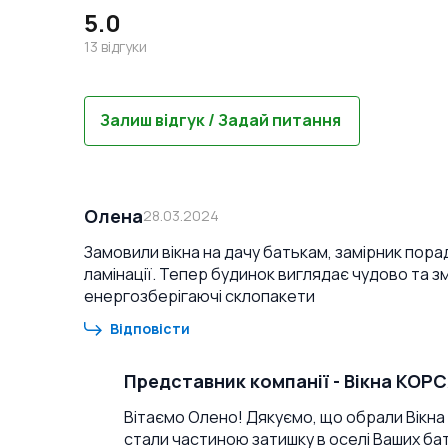
5.0
13
відгуки
Залиш відгук / Задай питання
Олена
28.03.2024
Замовили вікна на дачу батькам, замірник пора
ламінації. Тепер будинок виглядає чудово та 
енергозберігаючі склопакети
Відповісти
Представник компанії
-
Вікна КОР
Вітаємо Олено! Дякуємо, що обрали Вікна К
стали частиною затишку в оселі Ваших бат