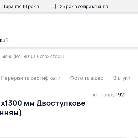
Гарантія 10 років
25 років довіри клієнтів
кції
Білий (RAL 9016) з двох сторін
Перерізи та сертифікати
Фото та відео
Відгуки
id товару
:
1921
0x1300 мм Двостулкове
анням)