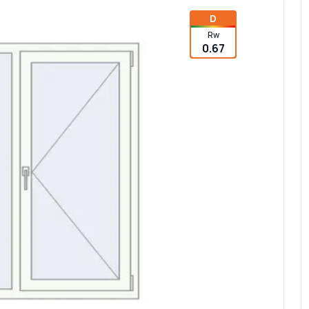
D
Rw
0.67