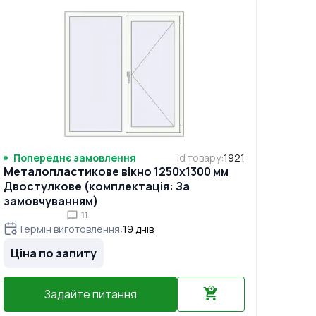
Попереднє замовлення
id товару
:
1921
Металопластикове вікно 1250x1300 мм
Двостулкове (комплектація: За
замовчуванням)
11
Термін виготовлення
:
19
днів
Ціна по запиту
Задайте питання