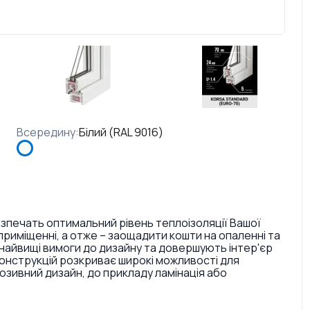
Всередину
:
Білий (RAL 9016)
езпечать оптимальний рівень теплоізоляції Вашої
риміщенні, а отже – заощадити кошти на опаленні та
найвищі вимоги до дизайну та довершують інтер'єр
конструкцій розкриває широкі можливості для
ивний дизайн, до прикладу ламінація або
. Також є досить великий вибір кольорів ручок та