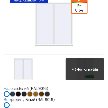
НАЦ. КЕШБЕК 10%
Rw
0.64
+
5
фотографій
Назовні
:
Білий (RAL 9016)
Всередину
:
Білий (RAL 9016)