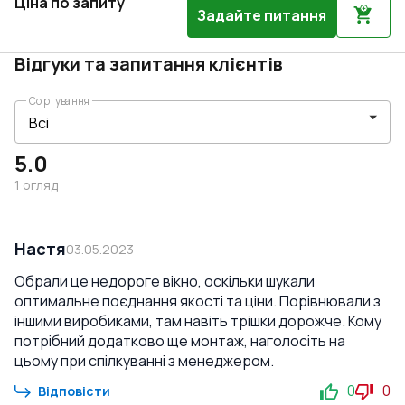
Ціна по запиту
Задайте питання
Відгуки та запитання клієнтів
Сортування
5.0
1
огляд
Настя
03.05.2023
Обрали це недороге вікно, оскільки шукали
оптимальне поєднання якості та ціни. Порівнювали з
іншими виробиками, там навіть трішки дорожче. Кому
потрібний додатково ще монтаж, наголосіть на
цьому при спілкуванні з менеджером.
0
0
Відповісти