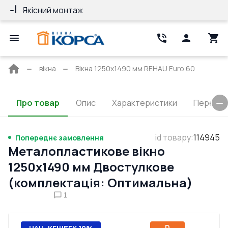
Якісний монтаж
Гарантія 10 ро
Головна
вікна
Вікна 1250x1490 мм REHAU Euro 60
сторінка
Про товар
Опис
Характеристики
Перерізи
id товару
:
114945
Попереднє замовлення
Металопластикове вікно
1250x1490 мм Двостулкове
(комплектація: Оптимальна)
1
D