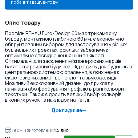
побачити вашу вигоду!
Опис товару
Профіль REHAU Euro-Design 60 має трикамерну
будову, монтажною глибиною 60 мм, є економічно
обґрунтованим вибором для застосування у різних
будівельних проектах, оскільки забезпечує
оптимальне співвідношення ціни та якості.
Оптимальні для засклення міжповерхових маршів
багатоквартирних будинків. Підходить для будинків із
центральною системою опалення, в яких немає
ексклюзивних вимог до тепло- та звукоізоляції.
Можливий ексклюзивний дизайн, до прикладу
ламінація або фарбування профілю в різні кольори і
текстури. Також є досить великий вибір кольорів
віконних ручок та накладок на петлі.
Докладніше
Термін виготовлення
:
5
днів