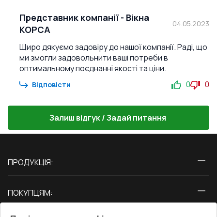
Представник компанії
-
Вікна
04.05.2023
КОРСА
Щиро дякуємо задовіру до нашої компанії. Раді, що
ми змогли задовольнити ваші потреби в
оптимальному поєднанні якості та ціни.
0
0
Відповісти
Залиш відгук / Задай питання
ПРОДУКЦІЯ:
Вікна
ПОКУПЦЯМ:
Двері
Про нас
Балкони