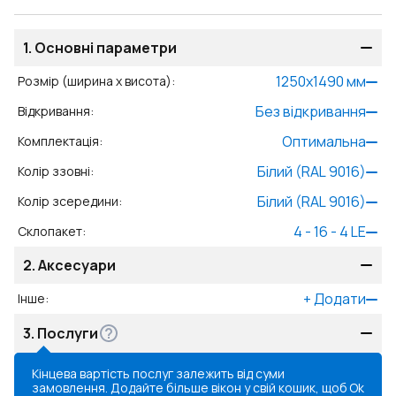
1.
Основні параметри
1250
x
1490
мм
Розмір (ширина x висота)
:
Без відкривання
Відкривання
:
Оптимальна
Комплектація
:
Білий (RAL 9016)
Колір ззовні
:
Білий (RAL 9016)
Колір зсередини
:
4 - 16 - 4 LE
Склопакет
:
2.
Аксесуари
+
Додати
Інше
:
3.
Послуги
Кінцева вартість послуг залежить від суми
замовлення. Додайте більше вікон у свій кошик, щоб
Ok