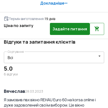
Докладніше
Термін виготовлення
:
19
днів
Ціна по запиту
Задайте питання
Відгуки та запитання клієнтів
Сортування
5.0
6
відгуки
Вячеслав
28.03.2023
Я замовив пвх вікно REHAU Euro 60 на korsa.online і
дуже задоволений своїм вибором. Це вікно