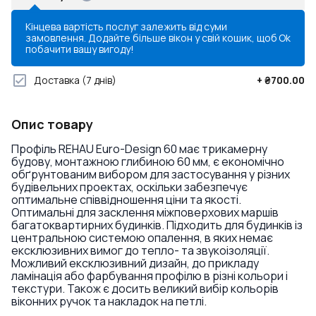
Кінцева вартість послуг залежить від суми
замовлення. Додайте більше вікон у свій кошик, щоб
Ok
побачити вашу вигоду!
Доставка
(7 днів)
+
₴700.00
Опис товару
Профіль REHAU Euro-Design 60 має трикамерну
будову, монтажною глибиною 60 мм, є економічно
обґрунтованим вибором для застосування у різних
будівельних проектах, оскільки забезпечує
оптимальне співвідношення ціни та якості.
Оптимальні для засклення міжповерхових маршів
багатоквартирних будинків. Підходить для будинків із
центральною системою опалення, в яких немає
ексклюзивних вимог до тепло- та звукоізоляції.
Можливий ексклюзивний дизайн, до прикладу
ламінація або фарбування профілю в різні кольори і
текстури. Також є досить великий вибір кольорів
віконних ручок та накладок на петлі.