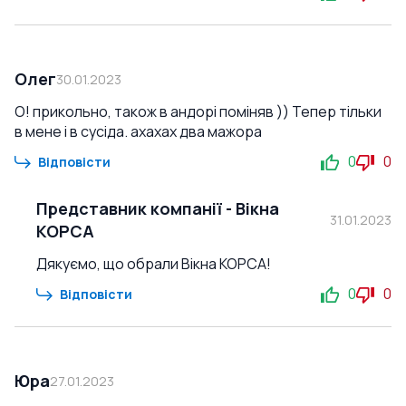
Олег
30.01.2023
О! прикольно, також в андорі поміняв )) Тепер тільки
в мене і в сусіда. ахахах два мажора
0
0
Відповісти
Представник компанії
-
Вікна
31.01.2023
КОРСА
Дякуємо, що обрали Вікна КОРСА!
0
0
Відповісти
Юра
27.01.2023