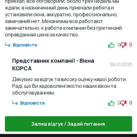
приехал, все обговорили, около трех недель мы
ждали, в назначенный день приехали ребята и
установили окна, аккуратно, профессионально,
замечаний нет. Механизмы все работают
замечательно, к работе компании без претензий,
оправданная цена за качество.
0
0
Відповісти
Представник компанії
-
Вікна
26.01.2023
КОРСА
Дякуємо за відгук та високу оцінку нашої роботи.
Раді, що Ви задоволені якістю наших вікон та
обслуговуванням.
0
0
Відповісти
Залиш відгук / Задай питання