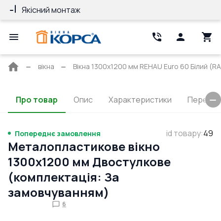
Якісний монтаж
Гарантія 10 ро
Головна
вікна
Вікна 1300x1200 мм REHAU Euro 60 Білий (RA
сторінка
Про товар
Опис
Характеристики
Перерізи
id товару
:
49
Попереднє замовлення
Металопластикове вікно
1300x1200 мм Двостулкове
(комплектація: За
замовчуванням)
6