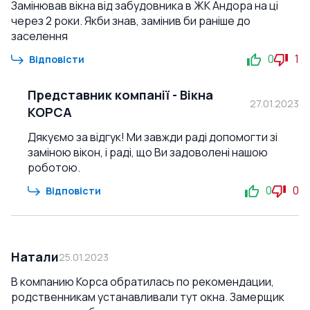
Замінював вікна від забудовника в ЖК Андора на ці
через 2 роки. Якби знав, замінив би раніше до
заселення
0
1
Відповісти
Представник компанії
-
Вікна
27.01.2023
КОРСА
Дякуємо за відгук! Ми завжди раді допомогти зі
заміною вікон, і раді, що Ви задоволені нашою
роботою.
0
0
Відповісти
Натали
25.01.2023
В компанию Корса обратилась по рекомендации,
родственникам устанавливали тут окна. Замерщик