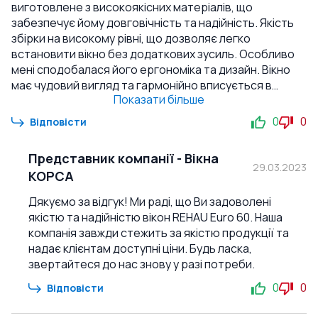
виготовлене з високоякісних матеріалів, що
забезпечує йому довговічність та надійність. Якість
збірки на високому рівні, що дозволяє легко
встановити вікно без додаткових зусиль. Особливо
мені сподобалася його ергономіка та дизайн. Вікно
має чудовий вигляд та гармонійно вписується в
Показати більше
інтер'єр будинку. Крім того, воно добре зберігає
тепло та зменшує шум з вулиці. Я рекомендую це вікно
0
0
Відповісти
всім, хто шукає якісний та надійний продукт за
доступною ціною. Я впевнений, що ви будете
Представник компанії
-
Вікна
задоволені своїм вибором, як і я.
29.03.2023
КОРСА
Дякуємо за відгук! Ми раді, що Ви задоволені
якістю та надійністю вікон REHAU Euro 60. Наша
компанія завжди стежить за якістю продукції та
надає клієнтам доступні ціни. Будь ласка,
звертайтеся до нас знову у разі потреби.
0
0
Відповісти