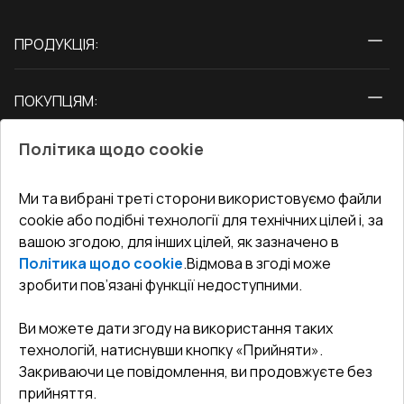
ПРОДУКЦІЯ:
Вікна
ПОКУПЦЯМ:
Двері
Про нас
Балкони
Політика щодо cookie
СЕРВІС ТА ОБЛУГОВУВАННЯ:
Акції
Тераси
Доставка і Оплата
Блог
Ми та вибрані треті сторони використовуємо файли
КОНТАКТИ
cookie або подібні технології для технічних цілей і, за
Гарантія та Сервіс
Адреса гіпермаркета
вашою згодою, для інших цілей, як зазначено в
Офіс
:
Україна, м. Вінниця, вул. Келецька 60 кв. 61
Повернення товару
Як правильно заміряти вікна
Політика щодо cookie
.
Відмова в згоді може
Договір публічної оферти
undefined(undefined)
зробити пов’язані функції недоступними.
Співпраця з нами
i.mgr3@korsa.ua
Ви можете дати згоду на використання таких
технологій, натиснувши кнопку «Прийняти».
Закриваючи це повідомлення, ви продовжуєте без
прийняття.