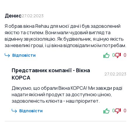
Денис
27.02.2023
Я обрав вікна Rehau для моєї дачі і був задоволений
якістю та стилем. Вони мали чудовий вигляд та
відмінну звукоізоляцію. Як будівельник, я ціную якість
за невеликі гроші, і ці вікна відповідали моїм потребам.
0
0
Відповісти
Представник компанії
-
Вікна
27.02.2023
КОРСА
Дякуємо, що обрали Вікна КОРСА! Ми завжди раді
надати якісний продукт за доступною ціною,
задоволеність клієнта - наш пріоритет.
0
0
Відповісти