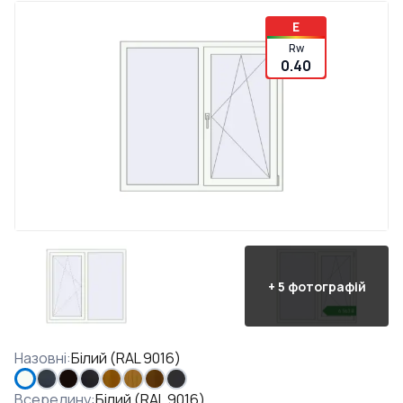
E
Rw
0.40
+
5
фотографій
Назовні
:
Білий (RAL 9016)
Всередину
:
Білий (RAL 9016)