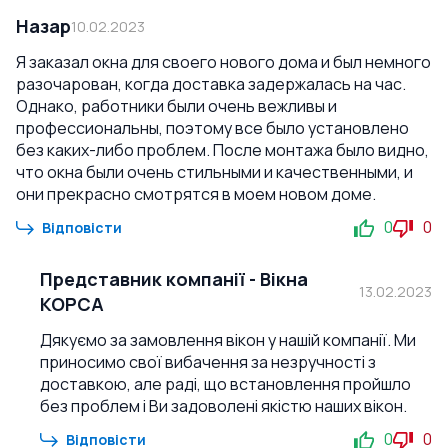
Назар
10.02.2023
Я заказал окна для своего нового дома и был немного
разочарован, когда доставка задержалась на час.
Однако, работники были очень вежливы и
профессиональны, поэтому все было установлено
без каких-либо проблем. После монтажа было видно,
что окна были очень стильными и качественными, и
они прекрасно смотрятся в моем новом доме.
0
0
Відповісти
Представник компанії
-
Вікна
13.02.2023
КОРСА
Дякуємо за замовлення вікон у нашій компанії. Ми
приносимо свої вибачення за незручності з
доставкою, але раді, що встановлення пройшло
без проблем і Ви задоволені якістю наших вікон.
0
0
Відповісти