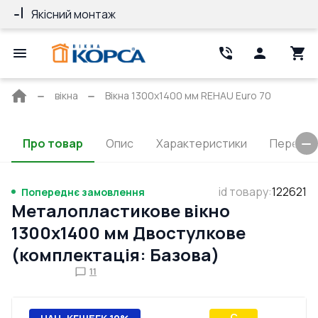
Якісний монтаж
Гарантія 10 ро
Головна
вікна
Вікна 1300x1400 мм REHAU Euro 70
сторінка
Про товар
Опис
Характеристики
Перерізи
id товару
:
122621
Попереднє замовлення
Металопластикове вікно
1300x1400 мм Двостулкове
(комплектація: Базова)
11
C