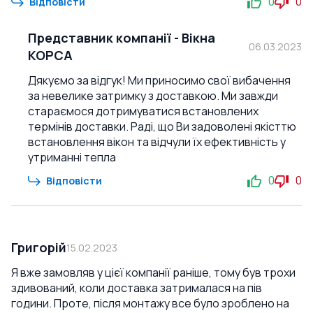
0
0
Відповісти
Представник компанії
-
Вікна
06.03.2023
КОРСА
Дякуємо за відгук! Ми приносимо свої вибачення
за невелике затримку з доставкою. Ми завжди
стараємося дотримуватися встановлених
термінів доставки. Раді, що Ви задоволені якісттю
встановлення вікон та відчули їх ефективність у
утриманні тепла
0
0
Відповісти
Григорій
15.02.2023
Я вже замовляв у цієї компанії раніше, тому був трохи
здивований, коли доставка затрималася на пів
години. Проте, після монтажу все було зроблено на