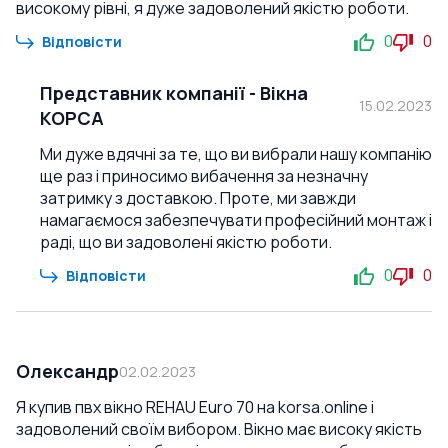
високому рівні, я дуже задоволений якістю роботи.
0
0
Відповісти
Представник компанії
-
Вікна
15.02.2023
КОРСА
Ми дуже вдячні за те, що ви вибрали нашу компанію
ще раз і приносимо вибачення за незначну
затримку з доставкою. Проте, ми завжди
намагаємося забезпечувати професійний монтаж і
раді, що ви задоволені якістю роботи.
0
0
Відповісти
Олександр
02.02.2023
Я купив пвх вікно REHAU Euro 70 на korsa.online і
задоволений своїм вибором. Вікно має високу якість