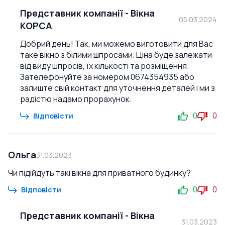
Представник компанії
-
Вікна
05.03.2024
КОРСА
Добрий день! Так, ми можемо виготовити для Вас
таке вікно з білими шпросами. Ціна буде залежати
від виду шпросів, їх кількості та розміщення.
Зателефонуйте за номером 0674354935 або
залиште свій контакт для уточнення деталей і ми з
радістю надамо прорахунок.
0
0
Відповісти
Ольга
31.03.2023
Чи підійдуть такі вікна для приватного будинку?
0
0
Відповісти
Представник компанії
-
Вікна
31.03.2023