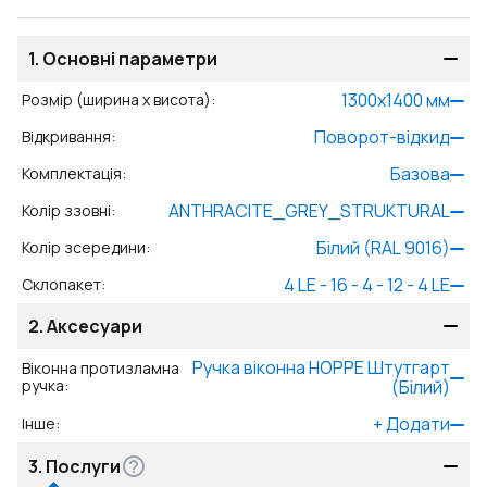
1.
Основні параметри
1300
x
1400
мм
Розмір (ширина x висота)
:
Поворот-відкид
Відкривання
:
Базова
Комплектація
:
ANTHRACITE_GREY_STRUKTURAL
Колір ззовні
:
Білий (RAL 9016)
Колір зсередини
:
4 LE - 16 - 4 - 12 - 4 LE
Склопакет
:
2.
Аксесуари
Ручка віконна HOPPE Штутгарт
Віконна протизламна
ручка
:
(Білий)
+
Додати
Інше
:
3.
Послуги