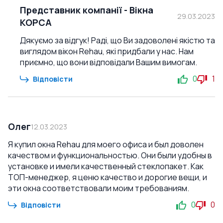
Представник компанії
-
Вікна
29.03.2023
КОРСА
Дякуємо за відгук! Раді, що Ви задоволені якістю та
виглядом вікон Rehau, які придбали у нас. Нам
приємно, що вони відповідали Вашим вимогам.
0
1
Відповісти
Олег
12.03.2023
Я купил окна Rehau для моего офиса и был доволен
качеством и функциональностью. Они были удобны в
установке и имели качественный стеклопакет. Как
ТОП-менеджер, я ценю качество и дорогие вещи, и
эти окна соответствовали моим требованиям.
0
0
Відповісти