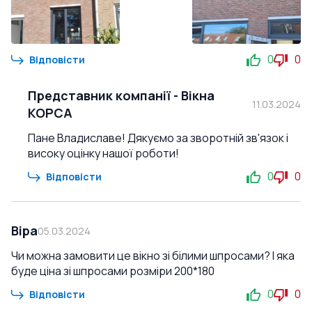
0
0
Відповісти
Представник компанії
-
Вікна
11.03.2024
КОРСА
Пане Владиславе! Дякуємо за зворотній зв'язок і
високу оцінку нашої роботи!
0
0
Відповісти
Віра
05.03.2024
Чи можна замовити це вікно зі білими шпросами? І яка
буде ціна зі шпросами розміри 200*180
0
0
Відповісти