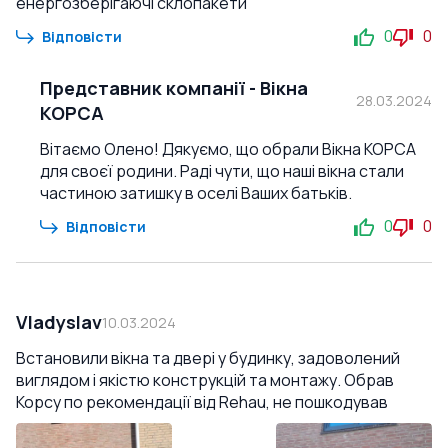
енергозберігаючі склопакети
0
0
Відповісти
Представник компанії
-
Вікна
28.03.2024
КОРСА
Вітаємо Олено! Дякуємо, що обрали Вікна КОРСА
для своєї родини. Раді чути, що наші вікна стали
частиною затишку в оселі Ваших батьків.
0
0
Відповісти
Vladyslav
10.03.2024
Встановили вікна та двері у будинку, задоволений
виглядом і якістю конструкцій та монтажу. Обрав
Корсу по рекомендації від Rehau, не пошкодував