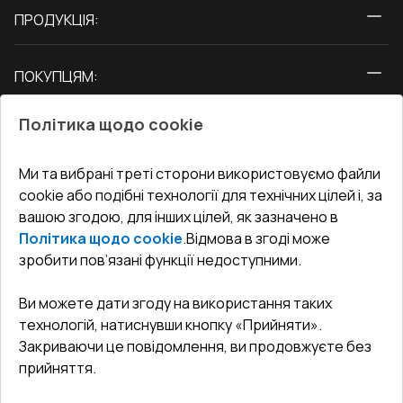
ПРОДУКЦІЯ:
Вікна
ПОКУПЦЯМ:
Двері
Про нас
Балкони
Політика щодо cookie
СЕРВІС ТА ОБЛУГОВУВАННЯ:
Акції
Тераси
Доставка і Оплата
Блог
Ми та вибрані треті сторони використовуємо файли
КОНТАКТИ
cookie або подібні технології для технічних цілей і, за
Гарантія та Сервіс
Адреса гіпермаркета
вашою згодою, для інших цілей, як зазначено в
Офіс
:
Україна, м. Вінниця, вул. Келецька 60 кв. 61
Повернення товару
Як правильно заміряти вікна
Політика щодо cookie
.
Відмова в згоді може
Договір публічної оферти
undefined(undefined)
зробити пов’язані функції недоступними.
Співпраця з нами
i.mgr3@korsa.ua
Ви можете дати згоду на використання таких
технологій, натиснувши кнопку «Прийняти».
Закриваючи це повідомлення, ви продовжуєте без
прийняття.