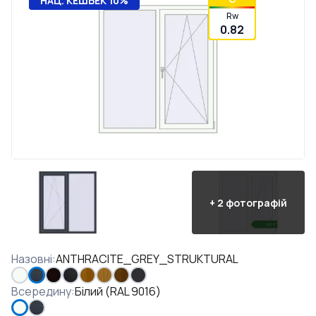
НАЦ. КЕШБЕК 10%
Rw
0.82
+
2
фотографій
Назовні
:
ANTHRACITE_GREY_STRUKTURAL
Всередину
:
Білий (RAL 9016)