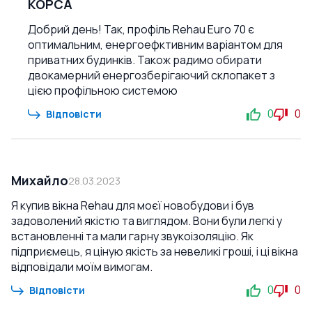
КОРСА
Добрий день! Так, профіль Rehau Euro 70 є
оптимальним, енергоефктивним варіантом для
приватних будинків. Також радимо обирати
двокамерний енергозберігаючий склопакет з
цією профільною системою
0
0
Відповісти
Михайло
28.03.2023
Я купив вікна Rehau для моєї новобудови і був
задоволений якістю та виглядом. Вони були легкі у
встановленні та мали гарну звукоізоляцію. Як
підприємець, я ціную якість за невеликі гроші, і ці вікна
відповідали моїм вимогам.
0
0
Відповісти