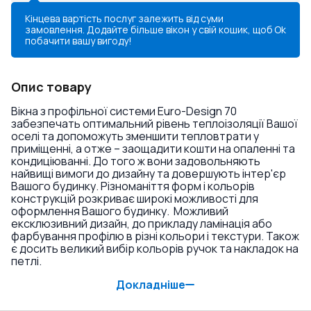
Кінцева вартість послуг залежить від суми
замовлення. Додайте більше вікон у свій кошик, щоб
Ok
побачити вашу вигоду!
Опис товару
Вікна з профільної системи Euro-Design 70
забезпечать оптимальний рівень теплоізоляції Вашої
оселі та допоможуть зменшити тепловтрати у
приміщенні, а отже – заощадити кошти на опаленні та
кондиціюванні. До того ж вони задовольняють
найвищі вимоги до дизайну та довершують інтер'єр
Вашого будинку. Різноманіття форм і кольорів
конструкцій розкриває широкі можливості для
оформлення Вашого будинку. Можливий
ексклюзивний дизайн, до прикладу ламінація або
фарбування профілю в різні кольори і текстури. Також
є досить великий вибір кольорів ручок та накладок на
петлі.
Докладніше