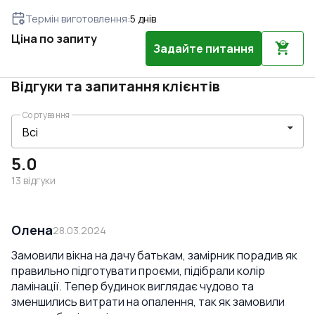
Термін виготовлення
:
5
днів
Ціна по запиту
Задайте питання
Відгуки та запитання клієнтів
Сортування
5.0
13
відгуки
Олена
28.03.2024
Замовили вікна на дачу батькам, замірник порадив як
правильно підготувати проєми, підібрали колір
ламінації. Тепер будинок виглядає чудово та
зменшились витрати на опалення, так як замовили