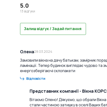
5.0
13
відгуки
Залиш відгук / Задай питання
Олена
28.03.2024
Замовили вікна на дачу батькам, замірник пора
ламінації. Тепер будинок виглядає чудово та 
енергозберігаючі склопакети
Відповісти
Представник компанії
-
Вікна КОР
Вітаємо Олено! Дякуємо, що обрали Вікна К
стали частиною затишку в оселі Ваших бат