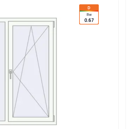
D
Rw
0.67