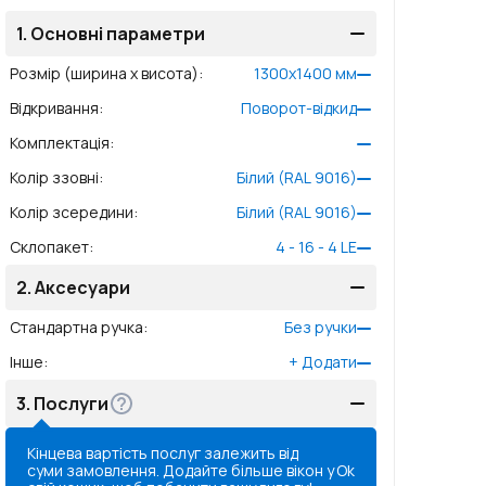
1.
Основні параметри
Розмір (ширина x висота)
:
1300
x
1400
мм
Відкривання
:
Поворот-відкид
Комплектація
:
Колір ззовні
:
Білий (RAL 9016)
Колір зсередини
:
Білий (RAL 9016)
Склопакет
:
4 - 16 - 4 LE
2.
Аксесуари
Стандартна ручка
:
Без ручки
Інше
:
+
Додати
3.
Послуги
Кінцева вартість послуг залежить від
суми замовлення. Додайте більше вікон у
Ok