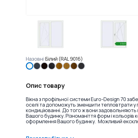
Назовні
:
Білий (RAL 9016)
Опис товару
Вікна з профільної системи Euro-Design 70 заб
оселі та допоможуть зменшити тепловтрати у п
кондиціюванні. До того ж вони задовольняють 
Вашого будинку. Різноманіття форм і кольорів 
оформлення Вашого будинку. Можливий ексклюз
фарбування профілю в різні кольори і текстури
накладок на петлі.