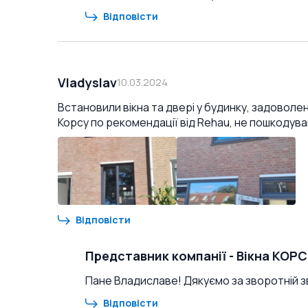
Відповісти
Vladyslav
10.03.2024
Встановили вікна та двері у будинку, задоволе
Корсу по рекомендації від Rehau, не пошкодува
Відповісти
Представник компанії
-
Вікна КОР
Пане Владиславе! Дякуємо за зворотній зв
Відповісти