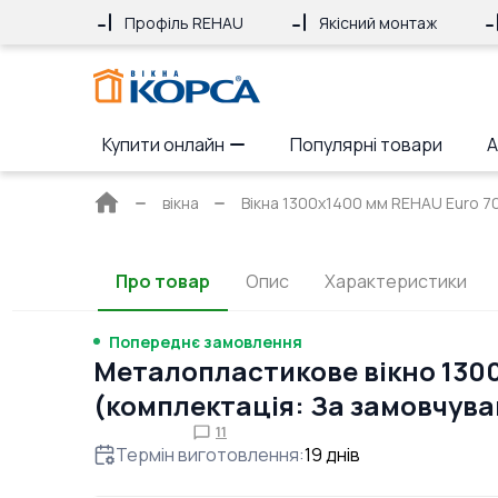
Профіль REHAU
Якісний монтаж
Купити онлайн
Популярні товари
А
Головна
вікна
Вікна 1300x1400 мм REHAU Euro 70 
сторінка
Про товар
Опис
Характеристики
Попереднє замовлення
Металопластикове вікно 130
(комплектація: За замовчув
11
Термін виготовлення
:
19
днів