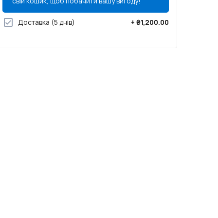
свій кошик, щоб побачити вашу вигоду!
Доставка
(5 днів)
+
₴1,200.00