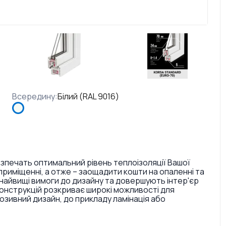
Всередину
:
Білий (RAL 9016)
езпечать оптимальний рівень теплоізоляції Вашої
риміщенні, а отже – заощадити кошти на опаленні та
найвищі вимоги до дизайну та довершують інтер'єр
конструкцій розкриває широкі можливості для
ивний дизайн, до прикладу ламінація або
. Також є досить великий вибір кольорів ручок та