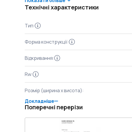
Показати більше
Технічні характеристики
Тип
:
Форма конструкції
:
Відкривання
:
Rw
:
Розмір (ширина x висота)
:
Докладніше
Поперечні перерізи