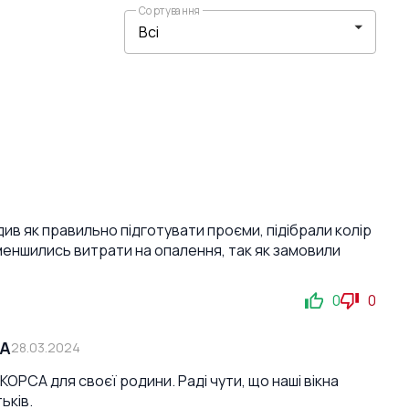
Сортування
див як правильно підготувати проєми, підібрали колір
зменшились витрати на опалення, так як замовили
0
0
СА
28.03.2024
ОРСА для своєї родини. Раді чути, що наші вікна
ьків.