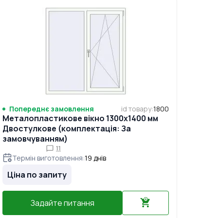
Попереднє замовлення
id товару
:
1800
Металопластикове вікно 1300x1400 мм
Двостулкове (комплектація: За
замовчуванням)
11
Термін виготовлення
:
19
днів
Ціна по запиту
Задайте питання