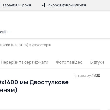
Гарантія 10 років
25 років довіри клієнтів
кції
Білий (RAL 9016) з двох сторін
Перерізи та сертифікати
Фото та відео
Відгуки
id товару
:
1800
0x1400 мм Двостулкове
анням)