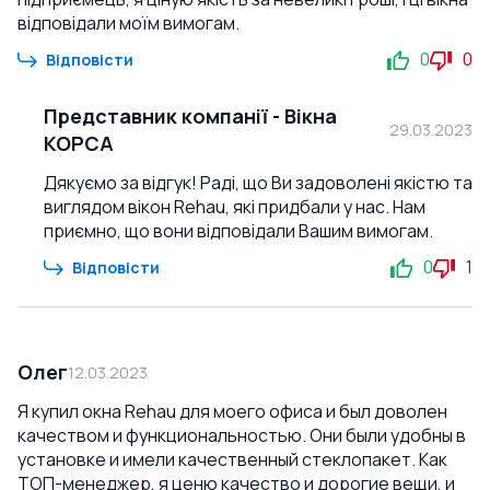
відповідали моїм вимогам.
0
0
Відповісти
Представник компанії
-
Вікна
29.03.2023
КОРСА
Дякуємо за відгук! Раді, що Ви задоволені якістю та
виглядом вікон Rehau, які придбали у нас. Нам
приємно, що вони відповідали Вашим вимогам.
0
1
Відповісти
Олег
12.03.2023
Я купил окна Rehau для моего офиса и был доволен
качеством и функциональностью. Они были удобны в
установке и имели качественный стеклопакет. Как
ТОП-менеджер, я ценю качество и дорогие вещи, и