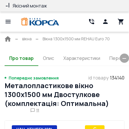
Якісний монтаж
Гарантія 10 ро
Головна
вікна
Вікна 1300x1500 мм REHAU Euro 70
сторінка
Про товар
Опис
Характеристики
Перерізи
id товару
:
134140
Попереднє замовлення
Металопластикове вікно
1300x1500 мм Двостулкове
(комплектація: Оптимальна)
11
C