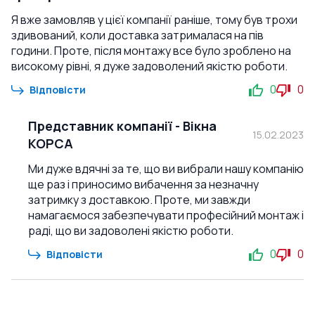
Я вже замовляв у цієї компанії раніше, тому був трохи
здивований, коли доставка затрималася на пів
години. Проте, після монтажу все було зроблено на
високому рівні, я дуже задоволений якістю роботи.
0
0
Відповісти
Представник компанії
-
Вікна
15.02.2023
КОРСА
Ми дуже вдячні за те, що ви вибрали нашу компанію
ще раз і приносимо вибачення за незначну
затримку з доставкою. Проте, ми завжди
намагаємося забезпечувати професійний монтаж і
раді, що ви задоволені якістю роботи.
0
0
Відповісти