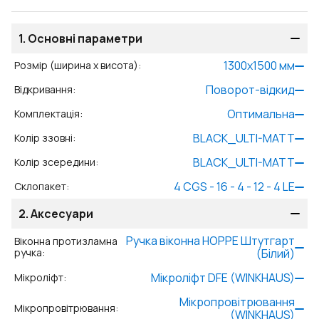
1.
Основні параметри
1300
x
1500
мм
Розмір (ширина x висота)
:
Поворот-відкид
Відкривання
:
Оптимальна
Комплектація
:
BLACK_ULTI-MATT
Колір ззовні
:
BLACK_ULTI-MATT
Колір зсередини
:
4 CGS - 16 - 4 - 12 - 4 LE
Склопакет
:
2.
Аксесуари
Ручка віконна HOPPE Штутгарт
Віконна протизламна
ручка
:
(Білий)
Мікроліфт DFE (WINKHAUS)
Мікроліфт
:
Мікропровітрювання
Мікропровітрювання
:
(WINKHAUS)