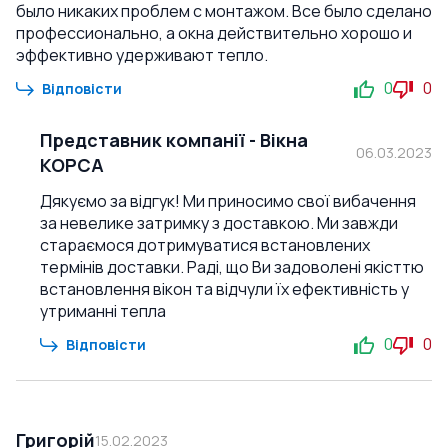
было никаких проблем с монтажом. Все было сделано
профессионально, а окна действительно хорошо и
эффективно удерживают тепло.
0
0
Відповісти
Представник компанії
-
Вікна
06.03.2023
КОРСА
Дякуємо за відгук! Ми приносимо свої вибачення
за невелике затримку з доставкою. Ми завжди
стараємося дотримуватися встановлених
термінів доставки. Раді, що Ви задоволені якісттю
встановлення вікон та відчули їх ефективність у
утриманні тепла
0
0
Відповісти
Григорій
15.02.2023