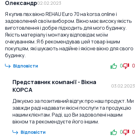
Олександр
02.02.2023
Я купив пвх вікно REHAU Euro 70 на korsa.online і
задоволений своїм вибором. Вікно має високу якість
виготовлення і добре підходить для мого будинку.
Якість матеріалу і монтажу відповідає моїм
очікуванням. Я б рекомендував цей товар іншим
покупцям, які шукають надійне і якісне вікно для свого
будинку.
0
0
Відповісти
Представник компанії
-
Вікна
03.02.2023
КОРСА
Дякуємо за позитивний відгук про наш продукт. Ми
завжди раді надавати якісні послуги та продукцію
нашим клієнтам. Раді, що Ви задоволені нашим
вікном та рекомендуєте його іншим.
0
0
Відповісти