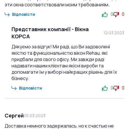
эти окна соответствовали моим требованиям.
0
0
Відповісти
Представник компанії
-
Вікна
12.03.2023
КОРСА
Дякуємо за відгук! Ми раді, що Ви задоволені
якістю та функціональністю вікон Rehau, які
придбали для свого офісу. Ми завжди раді
надавати нашим клієнтам якісні вироби та
допомагати їм у виборі найкращих рішень для їх
бізнесу.
0
0
Відповісти
Сергей
05.03.2023
Доставка немного задержалась, но к счастью не