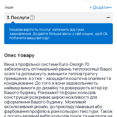
+
Додати
Інше
:
3.
Послуги
Кінцева вартість послуг залежить від суми
замовлення. Додайте більше вікон у свій кошик, щоб
Ok
побачити вашу вигоду!
Опис товару
Вікна з профільної системи Euro-Design 70
забезпечать оптимальний рівень теплоізоляції Вашої
оселі та допоможуть зменшити тепловтрати у
приміщенні, а отже – заощадити кошти на опаленні та
кондиціюванні. До того ж вони задовольняють
найвищі вимоги до дизайну та довершують інтер'єр
Вашого будинку. Різноманіття форм і кольорів
конструкцій розкриває широкі можливості для
оформлення Вашого будинку. Можливий
ексклюзивний дизайн, до прикладу ламінація або
фарбування профілю в різні кольори і текстури. Також
є досить великий вибір кольорів ручок та накладок на