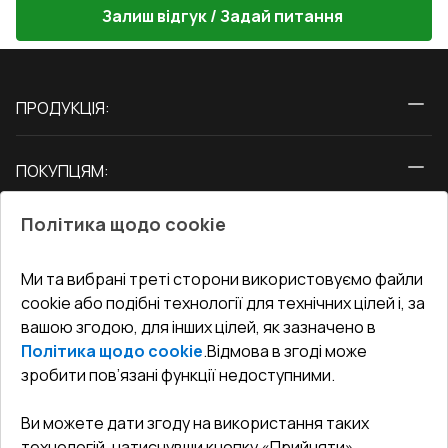
Залиш відгук / Задай питання
ПРОДУКЦІЯ:
Вікна
ПОКУПЦЯМ:
Двері
Про нас
Балкони
Політика щодо cookie
СЕРВІС ТА ОБЛУГОВУВАННЯ:
Акції
Тераси
Доставка і Оплата
Блог
Ми та вибрані треті сторони використовуємо файли
КОНТАКТИ
cookie або подібні технології для технічних цілей і, за
Гарантія та Сервіс
Адреса гіпермаркета
вашою згодою, для інших цілей, як зазначено в
Офіс
:
Україна, м. Вінниця, вул. Келецька 60 кв. 61
Повернення товару
Як правильно заміряти вікна
Політика щодо cookie
.
Відмова в згоді може
Договір публічної оферти
undefined(undefined)
зробити пов’язані функції недоступними.
Співпраця з нами
i.mgr3@korsa.ua
Ви можете дати згоду на використання таких
технологій, натиснувши кнопку «Прийняти».