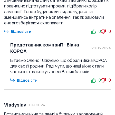
Замовили вікна на дачу батькам, замірник порадив як
правильно підготувати проєми, підібрали колір
ламінації. Тепер будинок виглядає чудово та
зменшились витрати на опалення, так як замовили
енергозберігаючі склопакети
0
0
Відповісти
Представник компанії
-
Вікна
28.03.2024
КОРСА
Вітаємо Олено! Дякуємо, що обрали Вікна КОРСА
для своєї родини. Раді чути, що наші вікна стали
частиною затишку в оселі Ваших батьків.
0
0
Відповісти
Vladyslav
10.03.2024
Встановили вікна та двері у будинку, задоволений