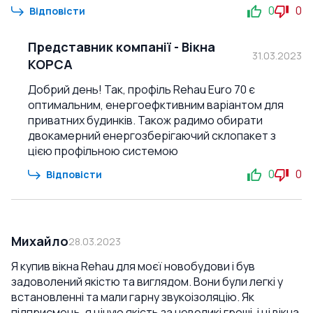
0
0
Відповісти
Представник компанії
-
Вікна
31.03.2023
КОРСА
Добрий день! Так, профіль Rehau Euro 70 є
оптимальним, енергоефктивним варіантом для
приватних будинків. Також радимо обирати
двокамерний енергозберігаючий склопакет з
цією профільною системою
0
0
Відповісти
Михайло
28.03.2023
Я купив вікна Rehau для моєї новобудови і був
задоволений якістю та виглядом. Вони були легкі у
встановленні та мали гарну звукоізоляцію. Як
підприємець, я ціную якість за невеликі гроші, і ці вікна