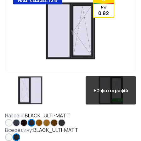
НАЦ. КЕШБЕК 10%
Rw
0.82
+
2
фотографій
Назовні
:
BLACK_ULTI-MATT
Всередину
:
BLACK_ULTI-MATT