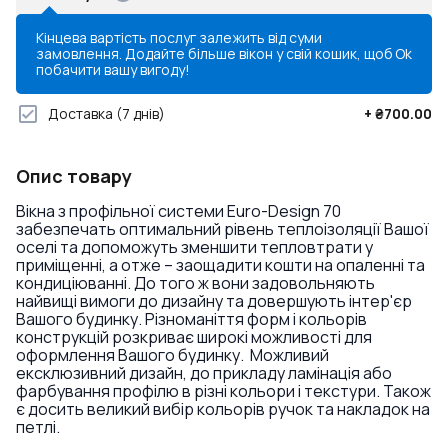
Кінцева вартість послуг залежить від суми
замовлення. Додайте більше вікон у свій кошик, щоб
Ok
побачити вашу вигоду!
Доставка
(7 днів)
+
₴700.00
Опис товару
Вікна з профільної системи Euro-Design 70
забезпечать оптимальний рівень теплоізоляції Вашої
оселі та допоможуть зменшити тепловтрати у
приміщенні, а отже – заощадити кошти на опаленні та
кондиціюванні. До того ж вони задовольняють
найвищі вимоги до дизайну та довершують інтер'єр
Вашого будинку. Різноманіття форм і кольорів
конструкцій розкриває широкі можливості для
оформлення Вашого будинку. Можливий
ексклюзивний дизайн, до прикладу ламінація або
фарбування профілю в різні кольори і текстури. Також
є досить великий вибір кольорів ручок та накладок на
петлі.