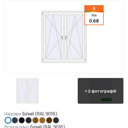
D
Rw
0.68
+
2
фотографій
Назовні
:
Білий (RAL 9016)
Всередину
:
Білий (RAL 9016)