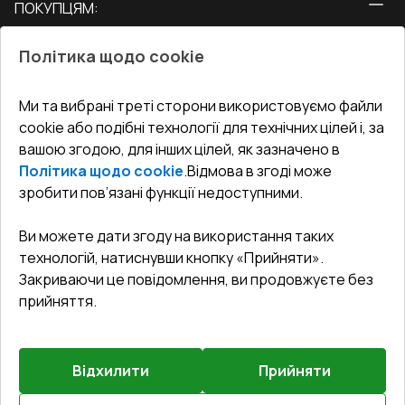
ПОКУПЦЯМ:
Двері
Про нас
Балкони
Політика щодо cookie
СЕРВІС ТА ОБЛУГОВУВАННЯ:
Акції
Тераси
Доставка і Оплата
Блог
Ми та вибрані треті сторони використовуємо файли
КОНТАКТИ
cookie або подібні технології для технічних цілей і, за
Гарантія та Сервіс
Адреса гіпермаркета
вашою згодою, для інших цілей, як зазначено в
Офіс
:
Україна, м. Вінниця, вул. Келецька 60 кв. 61
Повернення товару
Як правильно заміряти вікна
Політика щодо cookie
.
Відмова в згоді може
Договір публічної оферти
undefined(undefined)
зробити пов’язані функції недоступними.
Співпраця з нами
i.mgr3@korsa.ua
Ви можете дати згоду на використання таких
технологій, натиснувши кнопку «Прийняти».
Закриваючи це повідомлення, ви продовжуєте без
прийняття.
Відхилити
Прийняти
©
2026
.
Всі права захищені
.
Сайт створено на платформі
Vitrager.com
.