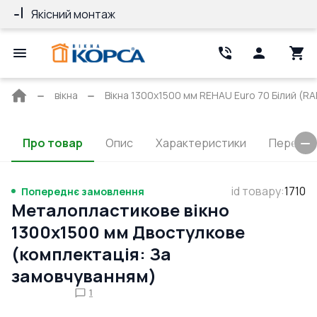
Якісний монтаж
Гарантія 10 ро
Головна
вікна
Вікна 1300x1500 мм REHAU Euro 70 Білий (RAL
сторінка
Про товар
Опис
Характеристики
Перерізи
id товару
:
1710
Попереднє замовлення
Металопластикове вікно
1300x1500 мм Двостулкове
(комплектація: За
замовчуванням)
1