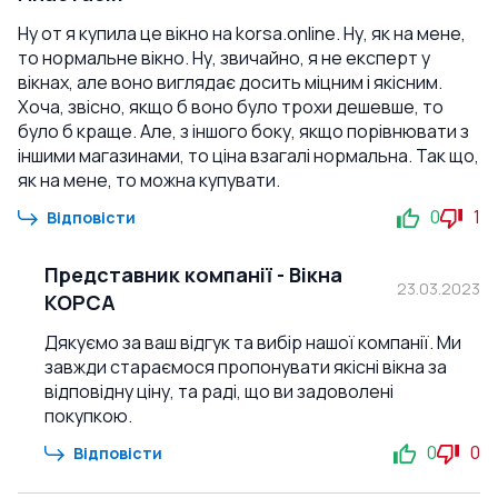
Ну от я купила це вікно на korsa.online. Ну, як на мене,
то нормальне вікно. Ну, звичайно, я не експерт у
вікнах, але воно виглядає досить міцним і якісним.
Хоча, звісно, якщо б воно було трохи дешевше, то
було б краще. Але, з іншого боку, якщо порівнювати з
іншими магазинами, то ціна взагалі нормальна. Так що,
як на мене, то можна купувати.
0
1
Відповісти
Представник компанії
-
Вікна
23.03.2023
КОРСА
Дякуємо за ваш відгук та вибір нашої компанії. Ми
завжди стараємося пропонувати якісні вікна за
відповідну ціну, та раді, що ви задоволені
покупкою.
0
0
Відповісти