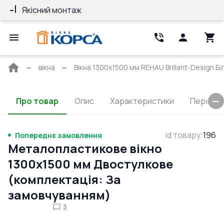
Якісний монтаж
Гарантія 10 ро
Головна
вікна
Вікна 1300x1500 мм REHAU Brillant-Design Бі
сторінка
Про товар
Опис
Характеристики
Перерізи
id товару
:
196
Попереднє замовлення
Металопластикове вікно
1300x1500 мм Двостулкове
(комплектація: За
замовчуванням)
3