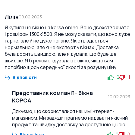
Лілія
09.02.2023
Я купила це вікно на korsa.online. Воно двохстворчате
і розміром 1300x1500. Я не можу сказати, що воно дуже
гарне, але й не дуже погане. Якість здається
нормальною, але я не експерт у вікнах. Доставка
була досить швидкою, але я думала, що буде ще
швидше. Я б рекомендувала це вікно, якщо вам
потрібно щось середньої якості за розумну ціну.
0
1
Відповісти
Представник компанії
-
Вікна
10.02.2023
КОРСА
Дякуємо, що скористалися нашим інтернет-
магазином. Ми завжди прагнемо надавати якісний
продукт та швидку доставку за доступною ціною.
0
0
Відповісти