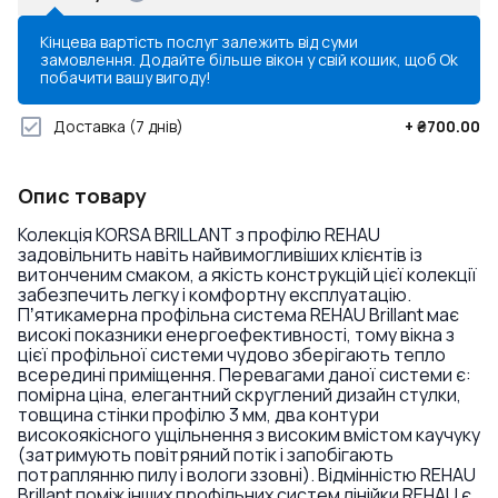
Кінцева вартість послуг залежить від суми
замовлення. Додайте більше вікон у свій кошик, щоб
Ok
побачити вашу вигоду!
Доставка
(7 днів)
+
₴700.00
Опис товару
Колекція KORSA BRILLANT з профілю REHAU
задовільнить навіть найвимогливіших клієнтів із
витонченим смаком, а якість конструкцій цієї колекції
забезпечить легку і комфортну експлуатацію.
Пʼятикамерна профільна система REHAU Brillant має
високі показники енергоефективності, тому вікна з
цієї профільної системи чудово зберігають тепло
всередині приміщення. Перевагами даної системи є:
помірна ціна, елегантний скруглений дизайн стулки,
товщина стінки профілю 3 мм, два контури
високоякісного ущільнення з високим вмістом каучуку
(затримують повітряний потік і запобігають
потраплянню пилу і вологи ззовні). Відмінністю REHAU
Brillant поміж інших профільних систем лінійки REHAU є