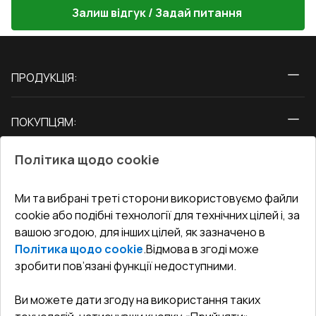
Залиш відгук / Задай питання
ПРОДУКЦІЯ:
Вікна
ПОКУПЦЯМ:
Двері
Про нас
Балкони
Політика щодо cookie
СЕРВІС ТА ОБЛУГОВУВАННЯ:
Акції
Тераси
Доставка і Оплата
Блог
Ми та вибрані треті сторони використовуємо файли
КОНТАКТИ
cookie або подібні технології для технічних цілей і, за
Гарантія та Сервіс
Адреса гіпермаркета
вашою згодою, для інших цілей, як зазначено в
Офіс
:
Україна, м. Вінниця, вул. Келецька 60 кв. 61
Повернення товару
Як правильно заміряти вікна
Політика щодо cookie
.
Відмова в згоді може
Договір публічної оферти
undefined(undefined)
зробити пов’язані функції недоступними.
Співпраця з нами
i.mgr3@korsa.ua
Ви можете дати згоду на використання таких