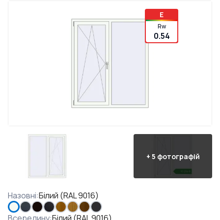
E
Rw
0.54
+
5
фотографій
Назовні
:
Білий (RAL 9016)
Всередину
:
Білий (RAL 9016)