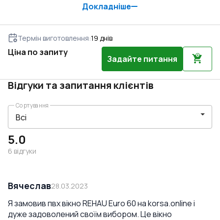
Докладніше
Термін виготовлення
:
19
днів
Ціна по запиту
Задайте питання
Відгуки та запитання клієнтів
Сортування
5.0
6
відгуки
Вячеслав
28.03.2023
Я замовив пвх вікно REHAU Euro 60 на korsa.online і
дуже задоволений своїм вибором. Це вікно