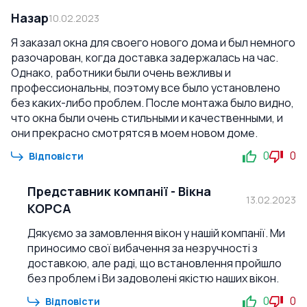
Назар
10.02.2023
Я заказал окна для своего нового дома и был немного
разочарован, когда доставка задержалась на час.
Однако, работники были очень вежливы и
профессиональны, поэтому все было установлено
без каких-либо проблем. После монтажа было видно,
что окна были очень стильными и качественными, и
они прекрасно смотрятся в моем новом доме.
0
0
Відповісти
Представник компанії
-
Вікна
13.02.2023
КОРСА
Дякуємо за замовлення вікон у нашій компанії. Ми
приносимо свої вибачення за незручності з
доставкою, але раді, що встановлення пройшло
без проблем і Ви задоволені якістю наших вікон.
0
0
Відповісти