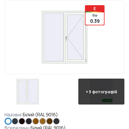
E
Rw
0.39
+
5
фотографій
Назовні
:
Білий (RAL 9016)
Всередину
:
Білий (RAL 9016)