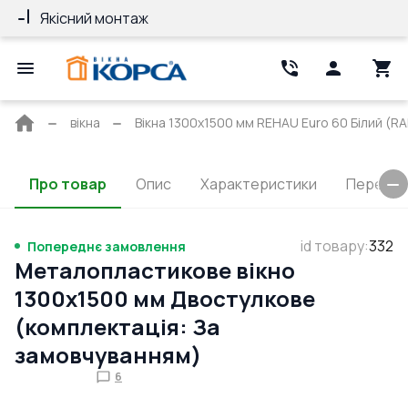
Якісний монтаж
Гарантія 10 ро
Головна
вікна
Вікна 1300x1500 мм REHAU Euro 60 Білий (RAL
сторінка
Про товар
Опис
Характеристики
Перерізи
id товару
:
332
Попереднє замовлення
Металопластикове вікно
1300x1500 мм Двостулкове
(комплектація: За
замовчуванням)
6