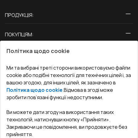
ПРОДУКЦІЯ:
Вікна
ПОКУПЦЯМ:
Двері
Про нас
Балкони
Політика щодо cookie
СЕРВІС ТА ОБЛУГОВУВАННЯ:
Акції
Тераси
Доставка і Оплата
Блог
Ми та вибрані треті сторони використовуємо файли
КОНТАКТИ
cookie або подібні технології для технічних цілей і, за
Гарантія та Сервіс
Адреса гіпермаркета
вашою згодою, для інших цілей, як зазначено в
Офіс
:
Україна, м. Вінниця, вул. Келецька 60 кв. 61
Повернення товару
Як правильно заміряти вікна
Політика щодо cookie
.
Відмова в згоді може
Договір публічної оферти
undefined(undefined)
зробити пов’язані функції недоступними.
Співпраця з нами
i.mgr3@korsa.ua
Ви можете дати згоду на використання таких
технологій, натиснувши кнопку «Прийняти».
Закриваючи це повідомлення, ви продовжуєте без
прийняття.