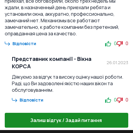
приехал, все обговорили, около трех недель мы
ждали, в назначенный день приехали ребята и
установили окна, аккуратно, профессионально,
замечаний нет. Механизмы все работают
замечательно, к работе компании без претензий,
оправданная цена за качество.
0
0
Відповісти
Представник компанії
-
Вікна
26.01.2023
КОРСА
Дякуємо за відгук та високу оцінку нашої роботи.
Раді, що Ви задоволені якістю наших вікон та
обслуговуванням.
0
0
Відповісти
Залиш відгук / Задай питання