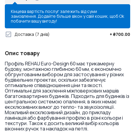
Кінцева вартість послуг залежить від суми
замовлення. Додайте більше вікон у свій кошик, щоб
Ok
побачити вашу вигоду!
Доставка
(7 днів)
+
₴700.00
Опис товару
Профіль REHAU Euro-Design 60 має трикамерну
будову, монтажною глибиною 60 мм, є економічно
обґрунтованим вибором для застосування у різних
будівельних проектах, оскільки забезпечує
оптимальне співвідношення ціни та якості.
Оптимальні для засклення міжповерхових маршів
багатоквартирних будинків. Підходить для будинків із
центральною системою опалення, в яких немає
ексклюзивних вимог до тепло- та звукоізоляції.
Можливий ексклюзивний дизайн, до прикладу
ламінація або фарбування профілю в різні кольори і
текстури. Також є досить великий вибір кольорів
віконних ручок та накладок на петлі.