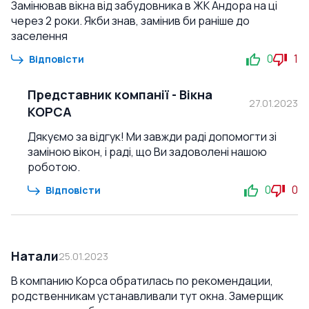
Замінював вікна від забудовника в ЖК Андора на ці
через 2 роки. Якби знав, замінив би раніше до
заселення
0
1
Відповісти
Представник компанії
-
Вікна
27.01.2023
КОРСА
Дякуємо за відгук! Ми завжди раді допомогти зі
заміною вікон, і раді, що Ви задоволені нашою
роботою.
0
0
Відповісти
Натали
25.01.2023
В компанию Корса обратилась по рекомендации,
родственникам устанавливали тут окна. Замерщик