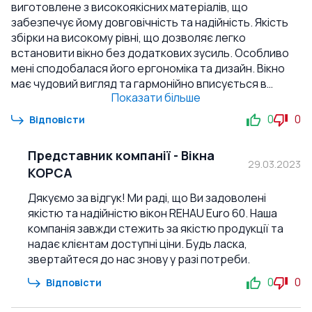
виготовлене з високоякісних матеріалів, що
забезпечує йому довговічність та надійність. Якість
збірки на високому рівні, що дозволяє легко
встановити вікно без додаткових зусиль. Особливо
мені сподобалася його ергономіка та дизайн. Вікно
має чудовий вигляд та гармонійно вписується в
Показати більше
інтер'єр будинку. Крім того, воно добре зберігає
тепло та зменшує шум з вулиці. Я рекомендую це вікно
0
0
Відповісти
всім, хто шукає якісний та надійний продукт за
доступною ціною. Я впевнений, що ви будете
Представник компанії
-
Вікна
задоволені своїм вибором, як і я.
29.03.2023
КОРСА
Дякуємо за відгук! Ми раді, що Ви задоволені
якістю та надійністю вікон REHAU Euro 60. Наша
компанія завжди стежить за якістю продукції та
надає клієнтам доступні ціни. Будь ласка,
звертайтеся до нас знову у разі потреби.
0
0
Відповісти