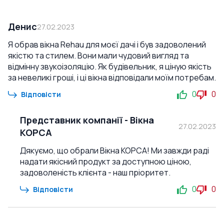
Денис
27.02.2023
Я обрав вікна Rehau для моєї дачі і був задоволений
якістю та стилем. Вони мали чудовий вигляд та
відмінну звукоізоляцію. Як будівельник, я ціную якість
за невеликі гроші, і ці вікна відповідали моїм потребам.
0
0
Відповісти
Представник компанії
-
Вікна
27.02.2023
КОРСА
Дякуємо, що обрали Вікна КОРСА! Ми завжди раді
надати якісний продукт за доступною ціною,
задоволеність клієнта - наш пріоритет.
0
0
Відповісти