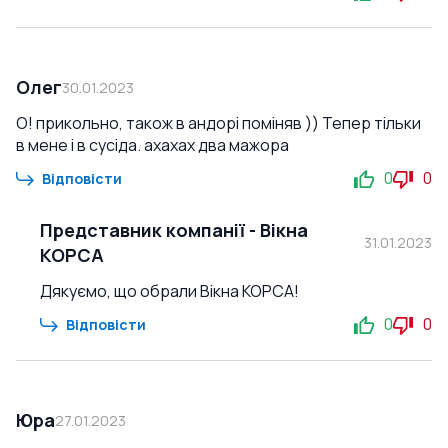
Олег
30.01.2023
О! прикольно, також в андорі поміняв )) Тепер тільки
в мене і в сусіда. ахахах два мажора
0
0
Відповісти
Представник компанії
-
Вікна
31.01.2023
КОРСА
Дякуємо, що обрали Вікна КОРСА!
0
0
Відповісти
Юра
27.01.2023