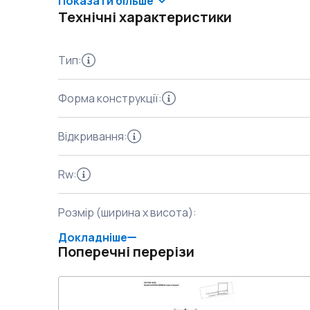
Показати більше
Технічні характеристики
Тип
:
Форма конструкції
:
Відкривання
:
Rw
:
Розмір (ширина x висота)
:
Докладніше
Поперечні перерізи