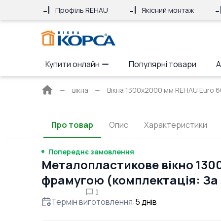
Профіль REHAU
Якісний монтаж
Купити онлайн
Популярні товари
А
Головна
вікна
Вікна 1300x2000 мм REHAU Euro 6
сторінка
Про товар
Опис
Характеристики
Попереднє замовлення
Металопластикове вікно 130
фрамугою (комплектація: За
1
Термін виготовлення
:
5
днів