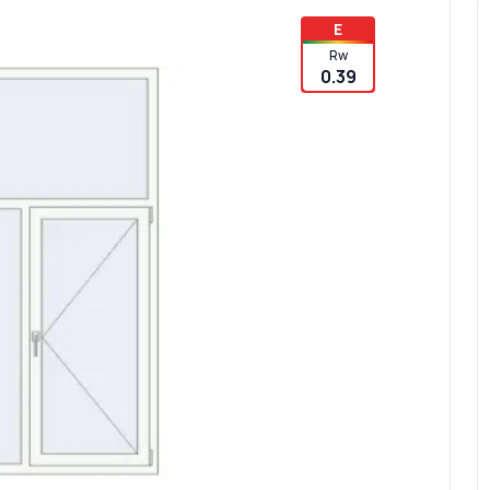
E
Rw
0.39