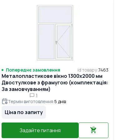
Попереднє замовлення
id товару
:
7463
Металопластикове вікно 1300x2000 мм
Двостулкове з фрамугою (комплектація:
За замовчуванням)
1
Термін виготовлення
:
5
днів
Ціна по запиту
Задайте питання