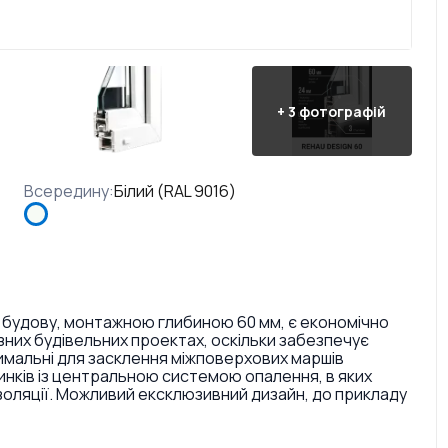
+
3
фотографій
Всередину
:
Білий (RAL 9016)
 будову, монтажною глибиною 60 мм, є економічно
них будівельних проектах, оскільки забезпечує
тимальні для засклення міжповерхових маршів
инків із центральною системою опалення, в яких
золяції. Можливий ексклюзивний дизайн, до прикладу
ри і текстури. Також є досить великий вибір кольорів