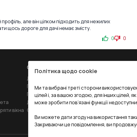
 профіль, але він цілком підходить для нежилих
ати щось дороге для дачі немає змісту.
0
0
СЕРВІС ТА ОБЛУГОВУВАННЯ:
КОНТАКТИ
Політика щодо cookie
Доставка і Оплата
Офіс
:
Украї
61
Гарантія та Сервіс
Ми та вибрані треті сторони використовуєм
Повернення товару
undefined(und
цілей і, за вашою згодою, для інших цілей, я
кета
Договір публічної оферти
може зробити пов’язані функції недоступни
i.mgr3@kor
ряти вікна
Співпраця з нами
Ви можете дати згоду на використання так
Закриваючи це повідомлення, ви продовжу