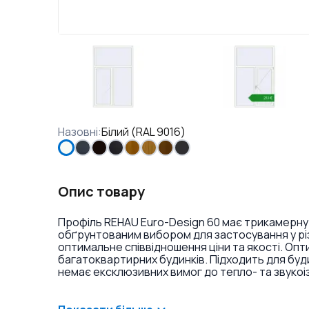
Назовні
:
Білий (RAL 9016)
Опис товару
Профіль REHAU Euro-Design 60 має трикамерну
обґрунтованим вибором для застосування у різ
оптимальне співвідношення ціни та якості. Оп
багатоквартирних будинків. Підходить для буд
немає ексклюзивних вимог до тепло- та звукоі
ламінація або фарбування профілю в різні кольо
віконних ручок та накладок на петлі.