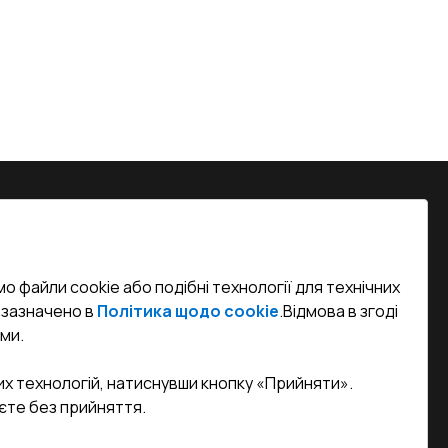
на, м. Вінниця, вул. Келецька 60 кв.
о файли cookie або подібні технології для технічних
efined)
к зазначено в
Політика щодо cookie
.
Відмова в згоді
ми.
sa.ua
их технологій, натиснувши кнопку «Прийняти».
єте без прийняття.