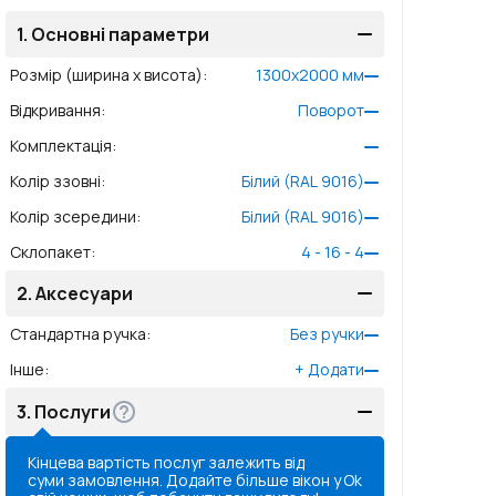
1.
Основні параметри
Розмір (ширина x висота)
:
1300
x
2000
мм
Відкривання
:
Поворот
Комплектація
:
Колір ззовні
:
Білий (RAL 9016)
Колір зсередини
:
Білий (RAL 9016)
Склопакет
:
4 - 16 - 4
2.
Аксесуари
Стандартна ручка
:
Без ручки
Інше
:
+
Додати
3.
Послуги
Кінцева вартість послуг залежить від
суми замовлення. Додайте більше вікон у
Ok