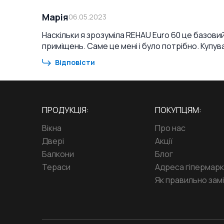
Марія
06.05.2023
Наскільки я зрозуміла REHAU Euro 60 це базовий
приміщень. Саме це мені і було потрібно. Купув
Відповісти
ПРОДУКЦІЯ:
ПОКУПЦЯМ:
Вікна
Про нас
Двері
Акції
Балкони
Блог
Тераси
Адреса гіпермар
Як правильно замі