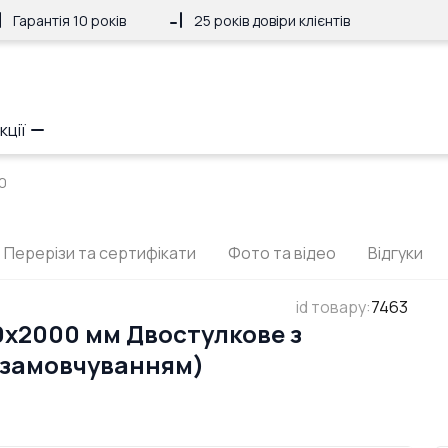
Гарантія 10 років
25 років довіри клієнтів
кції
0
Перерізи та сертифікати
Фото та відео
Відгуки
id товару
:
7463
0x2000 мм Двостулкове з
 замовчуванням)