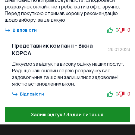
Ціна повністю виправдовує якість. Сподобався
розрахунок онлайн, не треба їхати в офіс, зручно.
Перед покупкою отримав хорошу рекомендацію
щодо вибору, за це дякую
0
0
Відповісти
Представник компанії
-
Вікна
26.01.2023
КОРСА
Дякуємо за відгук та високу оцінку наших послуг.
Раді, що наш онлайн сервіс розрахунку вас
задовольнив та що ви залишилися задоволені
якістю встановлених вікон.
0
0
Відповісти
Залиш відгук / Задай питання