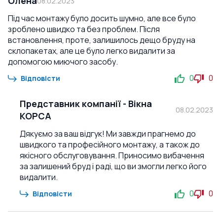
Олена
08.02.2023
Під час монтажу було досить шумно, але все було
зроблено швидко та без проблем. Після
встановлення, проте, залишилось дещо бруду на
склопакетах, але це було легко видалити за
допомогою миючого засобу.
0
0
Відповісти
Представник компанії
-
Вікна
08.02.2023
КОРСА
Дякуємо за ваш відгук! Ми завжди прагнемо до
швидкого та професійного монтажу, а також до
якісного обслуговування. Приносимо вибачення
за залишений бруд і раді, що ви змогли легко його
видалити.
0
0
Відповісти