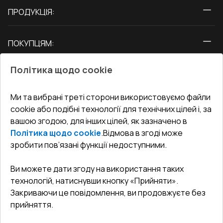
ПРОДУКЦІЯ:
Вікна
ПОКУПЦЯМ:
Двері
Про нас
Балкони
Політика щодо cookie
СЕРВІС ТА ОБЛУГОВУВАННЯ:
Акції
Тераси
Доставка і Оплата
Блог
Ми та вибрані треті сторони використовуємо файли
КОНТАКТИ
cookie або подібні технології для технічних цілей і, за
Гарантія та Сервіс
Адреса гіпермаркета
вашою згодою, для інших цілей, як зазначено в
Офіс
:
Україна, м. Вінниця, вул. Келецька 60 кв. 61
Повернення товару
Як правильно заміряти вікна
Політика щодо cookie
.
Відмова в згоді може
Договір публічної оферти
undefined(undefined)
зробити пов’язані функції недоступними.
Співпраця з нами
i.mgr3@korsa.ua
Ви можете дати згоду на використання таких
технологій, натиснувши кнопку «Прийняти».
Закриваючи це повідомлення, ви продовжуєте без
прийняття.