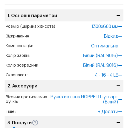
1.
Основні параметри
1300
x
600
мм
Розмір (ширина x висота)
:
Відкид
Відкривання
:
Оптимальна
Комплектація
:
Білий (RAL 9016)
Колір ззовні
:
Білий (RAL 9016)
Колір зсередини
:
4 - 16 - 4 LE
Склопакет
:
2.
Аксесуари
Ручка віконна HOPPE Штутгарт
Віконна протизламна
ручка
:
(Білий)
+
Додати
Інше
:
3.
Послуги