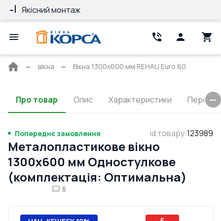
Якісний монтаж
Гарантія 10 ро
Головна
вікна
Вікна 1300x600 мм REHAU Euro 60
сторінка
Про товар
Опис
Характеристики
Перерізи
id товару
:
123989
Попереднє замовлення
Металопластикове вікно
1300x600 мм Одностулкове
(комплектація: Оптимальна)
6
E