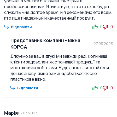
уровне, а монтаж был очень быстрым и
профессиональным. Я чувствую, что это окно будет
служить мне долгое время, и я рекомендую его всем,
кто ищет надежный и качественный продукт.
0
0
Відповісти
Представник компанії
-
Вікна
27.03.2023
КОРСА
Дякуємо за ваш відгук! Ми завжди раді, коли наші
клієнти задоволені якістю нашої продукції та
монтажними роботами. Будь ласка, звертайтеся
до нас знову, якщо вам знадобиться якісне
пластикове вікно.
0
0
Відповісти
Марія
07.03.2023