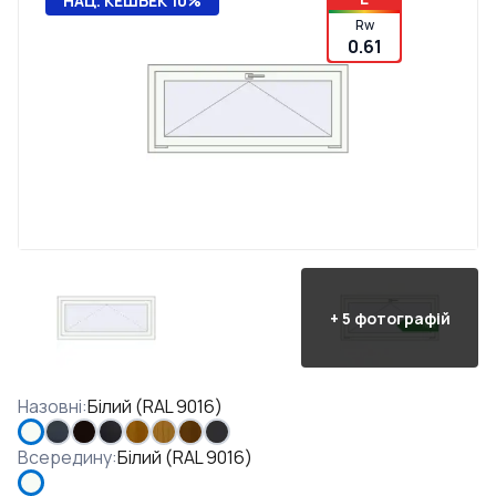
НАЦ. КЕШБЕК 10%
Rw
0.61
+
5
фотографій
Назовні
:
Білий (RAL 9016)
Всередину
:
Білий (RAL 9016)