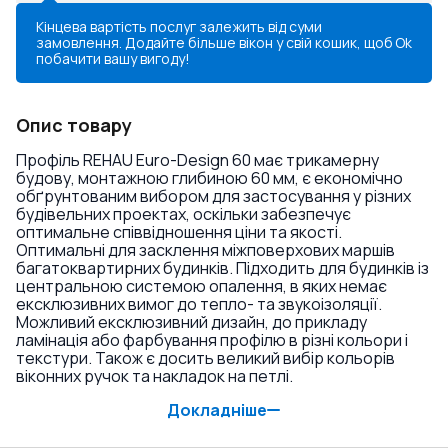
Кінцева вартість послуг залежить від суми
замовлення. Додайте більше вікон у свій кошик, щоб
Ok
побачити вашу вигоду!
Опис товару
Профіль REHAU Euro-Design 60 має трикамерну
будову, монтажною глибиною 60 мм, є економічно
обґрунтованим вибором для застосування у різних
будівельних проектах, оскільки забезпечує
оптимальне співвідношення ціни та якості.
Оптимальні для засклення міжповерхових маршів
багатоквартирних будинків. Підходить для будинків із
центральною системою опалення, в яких немає
ексклюзивних вимог до тепло- та звукоізоляції.
Можливий ексклюзивний дизайн, до прикладу
ламінація або фарбування профілю в різні кольори і
текстури. Також є досить великий вибір кольорів
віконних ручок та накладок на петлі.
Докладніше