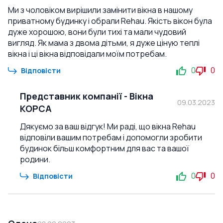
Ми з чоловіком вирішили замінити вікна в нашому
приватному будинку і обрали Rehau. Якість вікон була
дуже хорошою, вони були тихі та мали чудовий
вигляд. Як мама з двома дітьми, я дуже ціную теплі
вікна і ці вікна відповідали моїм потребам.
0
0
Відповісти
Представник компанії
-
Вікна
09.03.2023
КОРСА
Дякуємо за ваш відгук! Ми раді, що вікна Rehau
відповіли вашим потребам і допомогли зробити
будинок більш комфортним для вас та вашої
родини.
0
0
Відповісти