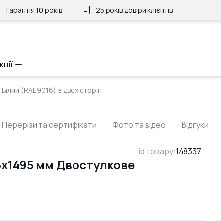
Гарантія 10 років
25 років довіри клієнтів
кції
Білий (RAL 9016) з двох сторін
Перерізи та сертифікати
Фото та відео
Відгуки
id товару
:
148337
5x1495 мм Двостулкове