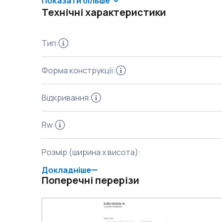
Показати більше
Технічні характеристики
Тип
:
Форма конструкції
:
Відкривання
:
Rw
:
Розмір (ширина x висота)
:
Докладніше
Поперечні перерізи