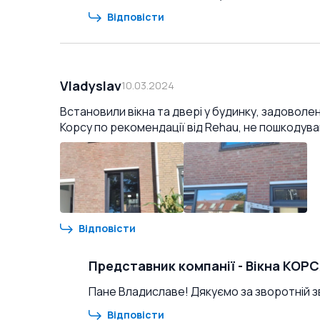
Відповісти
Vladyslav
10.03.2024
Встановили вікна та двері у будинку, задоволе
Корсу по рекомендації від Rehau, не пошкодува
Відповісти
Представник компанії
-
Вікна КОР
Пане Владиславе! Дякуємо за зворотній зв
Відповісти