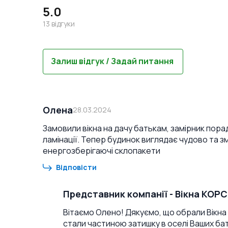
5.0
13
відгуки
Залиш відгук / Задай питання
Олена
28.03.2024
Замовили вікна на дачу батькам, замірник пора
ламінації. Тепер будинок виглядає чудово та 
енергозберігаючі склопакети
Відповісти
Представник компанії
-
Вікна КОР
Вітаємо Олено! Дякуємо, що обрали Вікна К
стали частиною затишку в оселі Ваших бат