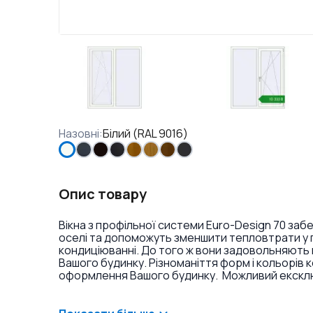
Назовні
:
Білий (RAL 9016)
Опис товару
Вікна з профільної системи Euro-Design 70 заб
оселі та допоможуть зменшити тепловтрати у п
кондиціюванні. До того ж вони задовольняють 
Вашого будинку. Різноманіття форм і кольорів 
оформлення Вашого будинку. Можливий ексклюз
фарбування профілю в різні кольори і текстури
накладок на петлі.