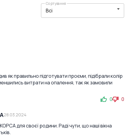
Сортування
див як правильно підготувати проєми, підібрали колір
зменшились витрати на опалення, так як замовили
0
0
СА
28.03.2024
ОРСА для своєї родини. Раді чути, що наші вікна
ьків.