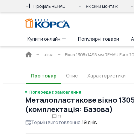
Профіль REHAU
Якісний монтаж
Купити онлайн
Популярні товари
А
Головна
вікна
Вікна 1305x1495 мм REHAU Euro 70 
сторінка
Про товар
Опис
Характеристики
Попереднє замовлення
Металопластикове вікно 130
(комплектація: Базова)
11
Термін виготовлення
:
19
днів