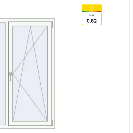
C
Rw
0.82