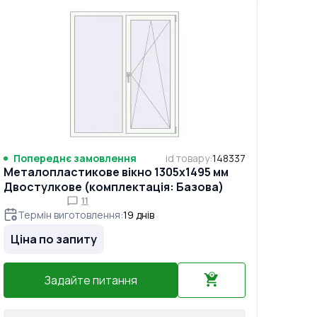
Попереднє замовлення
id товару
:
148337
Металопластикове вікно 1305x1495 мм
Двостулкове (комплектація: Базова)
11
Термін виготовлення
:
19
днів
Ціна по запиту
Задайте питання