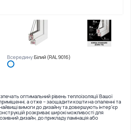
Всередину
:
Білий (RAL 9016)
езпечать оптимальний рівень теплоізоляції Вашої
риміщенні, а отже – заощадити кошти на опаленні та
найвищі вимоги до дизайну та довершують інтер'єр
конструкцій розкриває широкі можливості для
ивний дизайн, до прикладу ламінація або
. Також є досить великий вибір кольорів ручок та