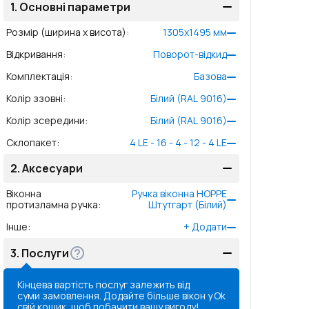
1.
Основні параметри
Розмір (ширина x висота)
:
1305
x
1495
мм
Відкривання
:
Поворот-відкид
Комплектація
:
Базова
Колір ззовні
:
Білий (RAL 9016)
Колір зсередини
:
Білий (RAL 9016)
Склопакет
:
4 LE - 16 - 4 - 12 - 4 LE
2.
Аксесуари
Віконна
Ручка віконна HOPPE
протизламна ручка
:
Штутгарт (Білий)
Інше
:
+
Додати
3.
Послуги
Кінцева вартість послуг залежить від
суми замовлення. Додайте більше вікон у
Ok
свій кошик, щоб побачити вашу вигоду!