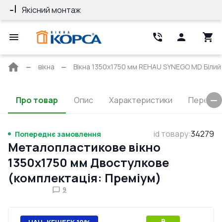
Якісний монтаж
Гарантія 10 ро
Головна
вікна
Вікна 1350x1750 мм REHAU SYNEGO MD Білий 
сторінка
Про товар
Опис
Характеристики
Перерізи
id товару
:
34279
Попереднє замовлення
Металопластикове вікно
1350x1750 мм Двостулкове
(комплектація: Преміум)
9
B