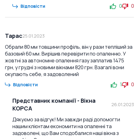
0
0
Відповісти
Тарас
25.01.2023
Обрали 80 мм товщини профіль, він у рази тепліший за
базовий 60 мм. Вирішив перевірити по опаленню. У
жовтні за автономне опалення газу заплатив 1475
грн, у грудні з новими вікнами 820 грн. Взагалі вони
окупають себе, я задоволений
1
0
Відповісти
Представник компанії
-
Вікна
26.01.2023
КОРСА
Дякуємо за відгук! Ми завжди раді допомогти
нашим клієнтам економити на опаленні та
задоволені, що Вам сподобалися наші вікна з