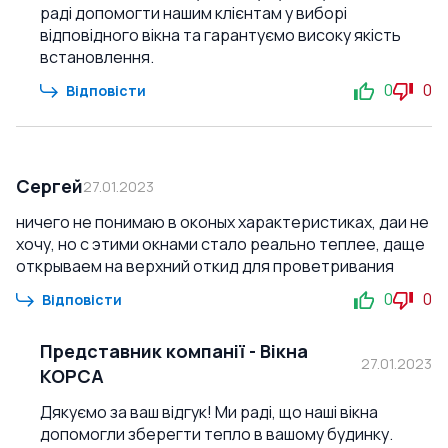
раді допомогти нашим клієнтам у виборі
відповідного вікна та гарантуємо високу якість
встановлення.
0
0
Відповісти
Сергей
27.01.2023
ничего не понимаю в оконых характеристиках, даи не
хочу, но с этими окнами стало реально теплее, даще
открываем на верхний откид для проветривания
0
0
Відповісти
Представник компанії
-
Вікна
27.01.2023
КОРСА
Дякуємо за ваш відгук! Ми раді, що наші вікна
допомогли зберегти тепло в вашому будинку.