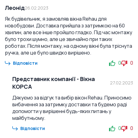
Леонід
26.02.2023
Як будівельник, я замовляв вікна Rehau для
новобудови. Доставка прийшла з затримкою на 60
хвилин, але все інше пройшло гладко. Під час монтажу
було трохи шумно, але це звичайно при таких
роботах. Після монтажу, на одному вікні була тріснута
ручка, але це було швидко вирішено.
0
0
Відповісти
Представник компанії
-
Вікна
27.02.2023
КОРСА
Дякуємо за відгук та вибір вікон Rehau. Приносимо
вибачення за затримку доставки та будемо раді
допомогти у вирішенні будь-яких питань у
майбутньому.
0
0
Відповісти