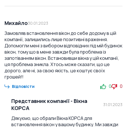
Михайло
30.01.2023
Замовляв встановлення вікон до себе додому в цій
компанії, залишились лише позитивні враження.
Допомогли мені з вибором відповідних під мій будинок
вікон, тому що в мене завжди була проблема із
запотіванням вікон. Встановивши вікна у цій компанії,
ця проблема зникла. Хтось може сказати, що це
дорого, але ні, за свою якість, це коштує своїх
грошей!!
0
0
Відповісти
Представник компанії
-
Вікна
31.01.2023
КОРСА
Дякуємо, що обрали Вікна КОРСА для
встановлення вікон у вашому будинку. Ми завжди