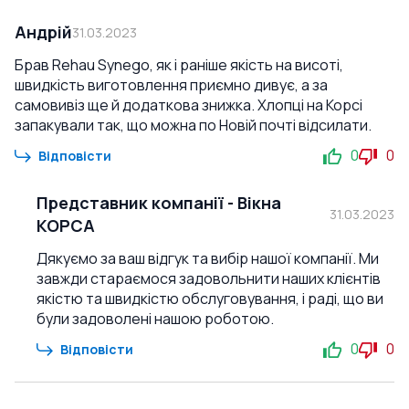
Андрій
31.03.2023
Брав Rehau Synego, як і раніше якість на висоті,
швидкість виготовлення приємно дивує, а за
самовивіз ще й додаткова знижка. Хлопці на Корсі
запакували так, що можна по Новій почті відсилати.
0
0
Відповісти
Представник компанії
-
Вікна
31.03.2023
КОРСА
Дякуємо за ваш відгук та вибір нашої компанії. Ми
завжди стараємося задовольнити наших клієнтів
якістю та швидкістю обслуговування, і раді, що ви
були задоволені нашою роботою.
0
0
Відповісти