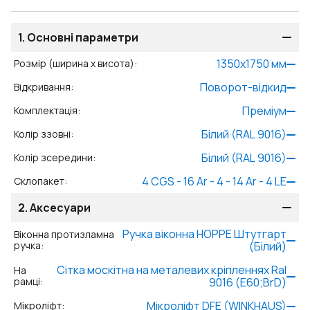
1.
Основні параметри
1350
x
1750
мм
Розмір (ширина x висота)
:
Поворот-відкид
Відкривання
:
Преміум
Комплектація
:
Білий (RAL 9016)
Колір ззовні
:
Білий (RAL 9016)
Колір зсередини
:
4 CGS - 16 Ar - 4 - 14 Ar - 4 LE
Склопакет
:
2.
Аксесуари
Ручка віконна HOPPE Штутгарт
Віконна протизламна
ручка
:
(Білий)
Сітка москітна на металевих кріпленнях Ral
На
рамці
:
9016 (Е60;BrD)
Мікроліфт DFE (WINKHAUS)
Мікроліфт
: