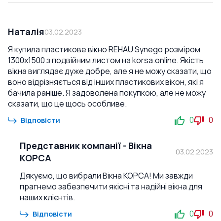
Наталія
03.02.2023
Я купила пластикове вікно REHAU Synego розміром
1300x1500 з подвійним листом на korsa.online. Якість
вікна виглядає дуже добре, але я не можу сказати, що
воно відрізняється від інших пластикових вікон, які я
бачила раніше. Я задоволена покупкою, але не можу
сказати, що це щось особливе.
0
0
Відповісти
Представник компанії
-
Вікна
03.02.2023
КОРСА
Дякуємо, що вибрали Вікна КОРСА! Ми завжди
прагнемо забезпечити якісні та надійні вікна для
наших клієнтів.
0
0
Відповісти