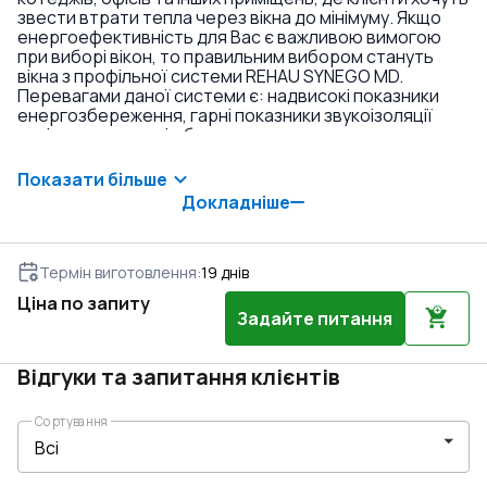
звести втрати тепла через вікна до мінімуму. Якщо
енергоефективність для Вас є важливою вимогою
при виборі вікон, то правильним вибором стануть
вікна з профільної системи REHAU SYNEGO MD.
Перевагами даної системи є: надвисокі показники
енергозбереження, гарні показники звукоізоляції
навіть у комплекті з базовими склопакетами,
триконтурне ущільнення, висока якість, можливість
встановлення склопакетів великої товщини. Якщо ви
Показати більше
бажаєте економити на енергоресурсах та мати
Докладніше
справді теплі вікна без турбот в експлуатації –
обирайте вікна з системи REHAU SYNEGO MD.
Термін виготовлення
:
19
днів
Ціна по запиту
Задайте питання
Відгуки та запитання клієнтів
Сортування