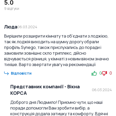
5.0
9
відгуки
Люда
06.03.2024
Вирішили розширити кімнату та об’єднати з лоджією,
так як лоджія виходить на шумну дорогу обрали
профіль Synego, також прислухались до поради і
замовили зовнішнє скло триплекс, дійсно
відчувається різниця, у кімнаті з новим вікном значно
тихіше. Варто звертати увагу на рекомендації
0
0
Відповісти
Представник компанії
-
Вікна
06.03.2024
КОРСА
Доброго дня Людмило! Приємно чути, що наші
поради допомогли Вам зробити вибір, а
конструкція додала затишку та комфорту. Вдячні