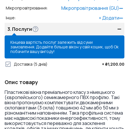
Мікропровітрювання (GU)
Мікропровітрювання
:
+
Додати
Інше
:
3.
Послуги
Кінцева вартість послуг залежить від суми
замовлення. Додайте більше вікон у свій кошик, щоб
Ok
побачити вашу вигоду!
Доставка
(5 днів)
+
₴1,200.00
Опис товару
Пластикові вікна преміального класу з німецького
(європейського) семикамерного ПВХ профілю. Такі
вікна пропонуємо комплектувати двокамерними
склопакетами (3 скла) товщиною 42 мм або 50 мм з
різноманітним наповненням. Така профільна система
має надвисокі показники енергоефективності, тому
використовується переважно для засклення
котеджів, офісів та інших приміщень, де клієнти хочуть