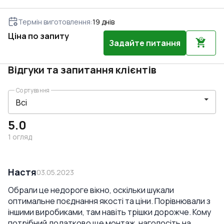
Термін виготовлення
:
19
днів
Ціна по запиту
Задайте питання
Відгуки та запитання клієнтів
Сортування
5.0
1
огляд
Настя
03.05.2023
Обрали це недороге вікно, оскільки шукали
оптимальне поєднання якості та ціни. Порівнювали з
іншими виробиками, там навіть трішки дорожче. Кому
потрібний додатково ще монтаж, наголосіть на