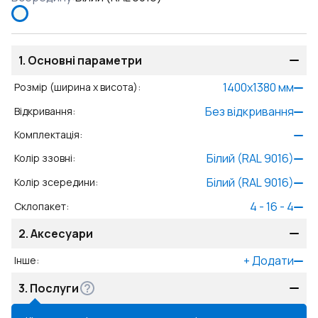
1.
Основні параметри
1400
x
1380
мм
Розмір (ширина x висота)
:
Без відкривання
Відкривання
:
Комплектація
:
Білий (RAL 9016)
Колір ззовні
:
Білий (RAL 9016)
Колір зсередини
:
4 - 16 - 4
Склопакет
:
2.
Аксесуари
+
Додати
Інше
:
3.
Послуги