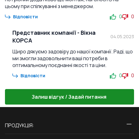
цьому при спілкуванні з менеджером.
0
0
Відповісти
Представник компанії
-
Вікна
04.05.2023
КОРСА
Щиро дякуємо задовіру до нашої компанії. Раді, що
ми змогли задовольнити ваші потреби в
оптимальному поєднанні якості та ціни.
0
0
Відповісти
Залиш відгук / Задай питання
ПРОДУКЦІЯ:
Вікна