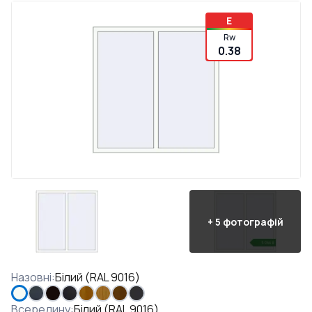
E
Rw
0.38
+
5
фотографій
Назовні
:
Білий (RAL 9016)
Всередину
:
Білий (RAL 9016)