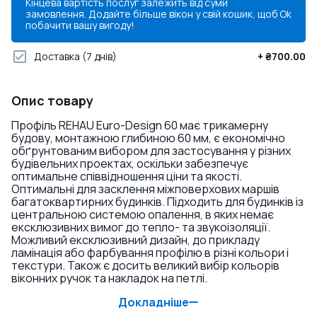
Кінцева вартість послуг залежить від суми
замовлення. Додайте більше вікон у свій кошик, щоб
Ok
побачити вашу вигоду!
Доставка
(7 днів)
+
₴700.00
Опис товару
Профіль REHAU Euro-Design 60 має трикамерну
будову, монтажною глибиною 60 мм, є економічно
обґрунтованим вибором для застосування у різних
будівельних проектах, оскільки забезпечує
оптимальне співвідношення ціни та якості.
Оптимальні для засклення міжповерхових маршів
багатоквартирних будинків. Підходить для будинків із
центральною системою опалення, в яких немає
ексклюзивних вимог до тепло- та звукоізоляції.
Можливий ексклюзивний дизайн, до прикладу
ламінація або фарбування профілю в різні кольори і
текстури. Також є досить великий вибір кольорів
віконних ручок та накладок на петлі.
Докладніше