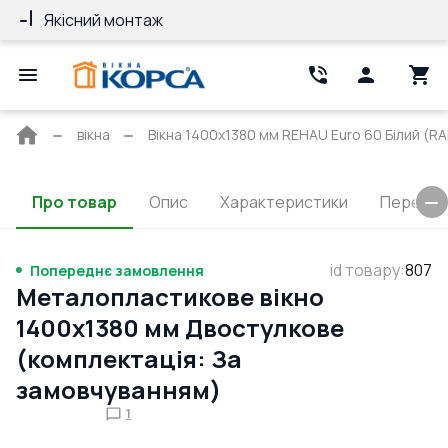
Якісний монтаж
Гарантія 10 ро
Головна
вікна
Вікна 1400x1380 мм REHAU Euro 60 Білий (RAL
сторінка
Про товар
Опис
Характеристики
Перерізи
id товару
:
807
Попереднє замовлення
Металопластикове вікно
1400x1380 мм Двостулкове
(комплектація: За
замовчуванням)
1