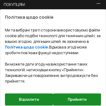
ПОКУПЦЯМ:
Двері
Про нас
Балкони
Політика щодо cookie
СЕРВІС ТА ОБЛУГОВУВАННЯ:
Акції
Тераси
Доставка і Оплата
Блог
Ми та вибрані треті сторони використовуємо файли
КОНТАКТИ
cookie або подібні технології для технічних цілей і, за
Гарантія та Сервіс
Адреса гіпермаркета
вашою згодою, для інших цілей, як зазначено в
Офіс
:
Україна, м. Вінниця, вул. Келецька 60 кв. 61
Повернення товару
Як правильно заміряти вікна
Політика щодо cookie
.
Відмова в згоді може
Договір публічної оферти
undefined(undefined)
зробити пов’язані функції недоступними.
Співпраця з нами
i.mgr3@korsa.ua
Ви можете дати згоду на використання таких
технологій, натиснувши кнопку «Прийняти».
Закриваючи це повідомлення, ви продовжуєте без
прийняття.
Відхилити
Прийняти
©
2026
.
Всі права захищені
.