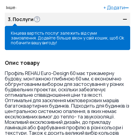
+
Додати
Інше
:
3.
Послуги
Кінцева вартість послуг залежить від суми
замовлення. Додайте більше вікон у свій кошик, щоб
Ok
побачити вашу вигоду!
Опис товару
Профіль REHAU Euro-Design 60 має трикамерну
будову, монтажною глибиною 60 мм, є економічно
обґрунтованим вибором для застосування у різних
будівельних проектах, оскільки забезпечує
оптимальне співвідношення ціни та якості.
Оптимальні для засклення міжповерхових маршів
багатоквартирних будинків. Підходить для будинків із
центральною системою опалення, в яких немає
ексклюзивних вимог до тепло- та звукоізоляції.
Можливий ексклюзивний дизайн, до прикладу
ламінація або фарбування профілю в різні кольори і
текстури. Також є досить великий вибір кольорів