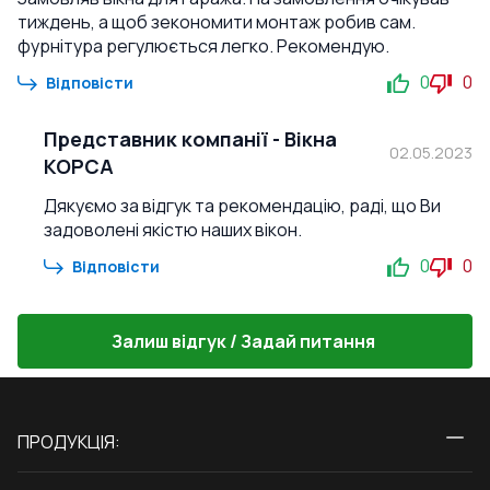
тиждень, а щоб зекономити монтаж робив сам.
фурнітура регулюється легко. Рекомендую.
0
0
Відповісти
Представник компанії
-
Вікна
02.05.2023
КОРСА
Дякуємо за відгук та рекомендацію, раді, що Ви
задоволені якістю наших вікон.
0
0
Відповісти
Залиш відгук / Задай питання
ПРОДУКЦІЯ:
Вікна