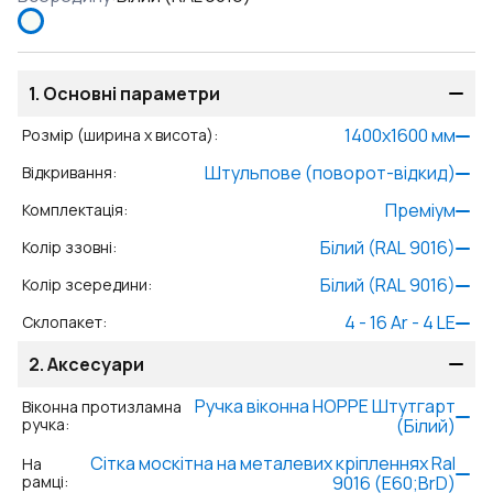
1.
Основні параметри
1400
x
1600
мм
Розмір (ширина x висота)
:
Штульпове (поворот-відкид)
Відкривання
:
Преміум
Комплектація
:
Білий (RAL 9016)
Колір ззовні
:
Білий (RAL 9016)
Колір зсередини
:
4 - 16 Ar - 4 LE
Склопакет
:
2.
Аксесуари
Ручка віконна HOPPE Штутгарт
Віконна протизламна
ручка
:
(Білий)
Сітка москітна на металевих кріпленнях Ral
На
рамці
:
9016 (Е60;BrD)