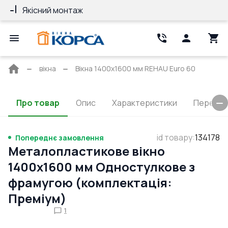
Якісний монтаж
Гарантія 10 ро
Головна
вікна
Вікна 1400x1600 мм REHAU Euro 60
сторінка
Про товар
Опис
Характеристики
Перерізи
id товару
:
134178
Попереднє замовлення
Металопластикове вікно
1400x1600 мм Одностулкове з
фрамугою (комплектація:
Преміум)
1