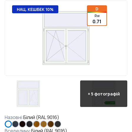
D
НАЦ. КЕШБЕК 10%
Rw
0.71
+
5
фотографій
Назовні
:
Білий (RAL 9016)
Всередину
:
Білий (RAL 9016)