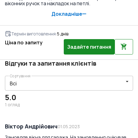
віконних ручок та накладок на петлі.
Докладніше
Термін виготовлення
:
5
днів
Ціна по запиту
Задайте питання
Відгуки та запитання клієнтів
Сортування
5.0
1
огляд
Віктор Андрійович
01.05.2023
Замовляв вікна для гаража. На замовлення очікував