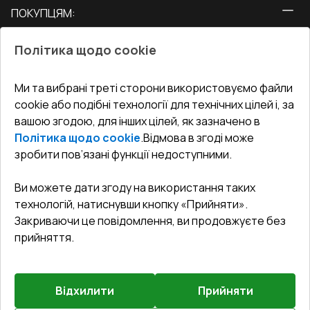
ПОКУПЦЯМ:
Двері
Про нас
Балкони
Політика щодо cookie
СЕРВІС ТА ОБЛУГОВУВАННЯ:
Акції
Тераси
Доставка і Оплата
Блог
Ми та вибрані треті сторони використовуємо файли
КОНТАКТИ
cookie або подібні технології для технічних цілей і, за
Гарантія та Сервіс
Адреса гіпермаркета
вашою згодою, для інших цілей, як зазначено в
Офіс
:
Україна, м. Вінниця, вул. Келецька 60 кв. 61
Повернення товару
Як правильно заміряти вікна
Політика щодо cookie
.
Відмова в згоді може
Договір публічної оферти
undefined(undefined)
зробити пов’язані функції недоступними.
Співпраця з нами
i.mgr3@korsa.ua
Ви можете дати згоду на використання таких
технологій, натиснувши кнопку «Прийняти».
Закриваючи це повідомлення, ви продовжуєте без
прийняття.
Відхилити
Прийняти
©
2026
.
Всі права захищені
.