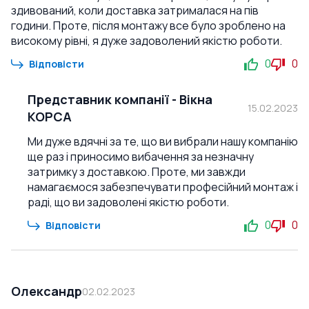
здивований, коли доставка затрималася на пів
години. Проте, після монтажу все було зроблено на
високому рівні, я дуже задоволений якістю роботи.
0
0
Відповісти
Представник компанії
-
Вікна
15.02.2023
КОРСА
Ми дуже вдячні за те, що ви вибрали нашу компанію
ще раз і приносимо вибачення за незначну
затримку з доставкою. Проте, ми завжди
намагаємося забезпечувати професійний монтаж і
раді, що ви задоволені якістю роботи.
0
0
Відповісти
Олександр
02.02.2023