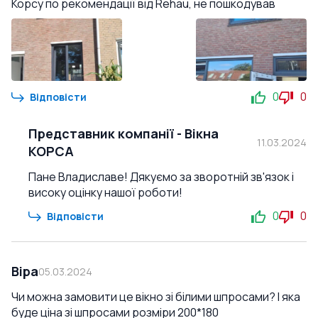
Корсу по рекомендації від Rehau, не пошкодував
0
0
Відповісти
Представник компанії
-
Вікна
11.03.2024
КОРСА
Пане Владиславе! Дякуємо за зворотній зв'язок і
високу оцінку нашої роботи!
0
0
Відповісти
Віра
05.03.2024
Чи можна замовити це вікно зі білими шпросами? І яка
буде ціна зі шпросами розміри 200*180