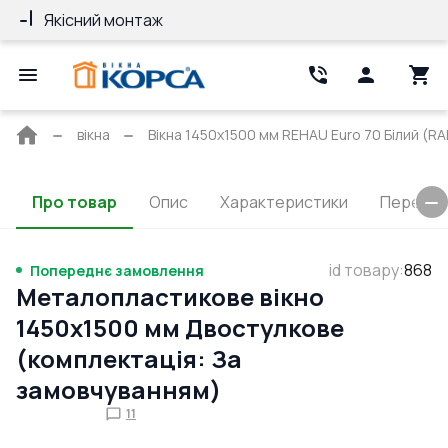
Якісний монтаж
Гарантія 10 ро
Головна
вікна
Вікна 1450x1500 мм REHAU Euro 70 Білий (RAL
сторінка
Про товар
Опис
Характеристики
Перерізи
id товару
:
868
Попереднє замовлення
Металопластикове вікно
1450x1500 мм Двостулкове
(комплектація: За
замовчуванням)
11