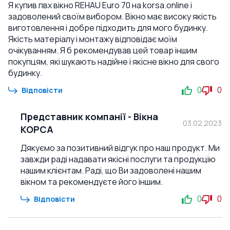
Я купив пвх вікно REHAU Euro 70 на korsa.online і
задоволений своїм вибором. Вікно має високу якість
виготовлення і добре підходить для мого будинку.
Якість матеріалу і монтажу відповідає моїм
очікуванням. Я б рекомендував цей товар іншим
покупцям, які шукають надійне і якісне вікно для свого
будинку.
0
0
Відповісти
Представник компанії
-
Вікна
03.02.2023
КОРСА
Дякуємо за позитивний відгук про наш продукт. Ми
завжди раді надавати якісні послуги та продукцію
нашим клієнтам. Раді, що Ви задоволені нашим
вікном та рекомендуєте його іншим.
0
0
Відповісти