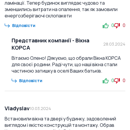
ламінації. Тепер будинок виглядає чудово та
зменшились витрати на опалення, так як замовили
енергозберігаючі склопакети
0
0
Відповісти
Представник компанії
-
Вікна
28.03.2024
КОРСА
Вітаємо Олено! Дякуємо, що обрали Вікна КОРСА
для своєї родини. Раді чути, що наші вікна стали
частиною затишку в оселі Ваших батьків.
0
0
Відповісти
Vladyslav
10.03.2024
Встановили вікна та двері у будинку, задоволений
виглядом і якістю конструкцій та монтажу. Обрав