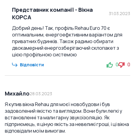
Представник компанії
-
Вікна
31.03.2023
КОРСА
Добрий день! Так, профіль Rehau Euro 70 є
оптимальним, енергоефктивним варіантом для
приватних будинків. Також радимо обирати
двокамерний енергозберігаючий склопакет з
цією профільною системою
0
0
Відповісти
Михайло
28.03.2023
Я купив вікна Rehau для моєї новобудови і був
задоволений якістю та виглядом. Вони були легкі у
встановленні та мали гарну звукоізоляцію. Як
підприємець, я ціную якість за невеликі гроші, і ці вікна
відповідали моїм вимогам.