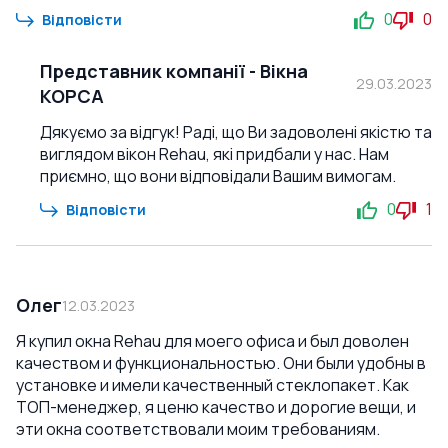
0
0
Відповісти
Представник компанії
-
Вікна
29.03.2023
КОРСА
Дякуємо за відгук! Раді, що Ви задоволені якістю та
виглядом вікон Rehau, які придбали у нас. Нам
приємно, що вони відповідали Вашим вимогам.
0
1
Відповісти
Олег
12.03.2023
Я купил окна Rehau для моего офиса и был доволен
качеством и функциональностью. Они были удобны в
установке и имели качественный стеклопакет. Как
ТОП-менеджер, я ценю качество и дорогие вещи, и
эти окна соответствовали моим требованиям.