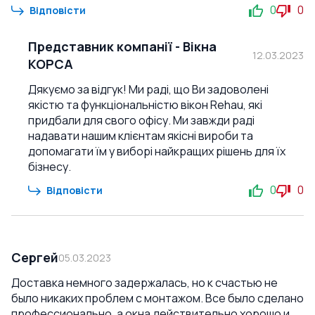
0
0
Відповісти
Представник компанії
-
Вікна
12.03.2023
КОРСА
Дякуємо за відгук! Ми раді, що Ви задоволені
якістю та функціональністю вікон Rehau, які
придбали для свого офісу. Ми завжди раді
надавати нашим клієнтам якісні вироби та
допомагати їм у виборі найкращих рішень для їх
бізнесу.
0
0
Відповісти
Сергей
05.03.2023
Доставка немного задержалась, но к счастью не
было никаких проблем с монтажом. Все было сделано
профессионально, а окна действительно хорошо и