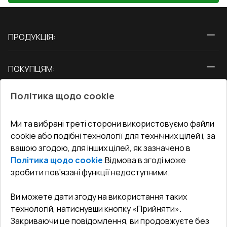
ПРОДУКЦІЯ:
Вікна
ПОКУПЦЯМ:
Двері
Про нас
Балкони
Політика щодо cookie
СЕРВІС ТА ОБЛУГОВУВАННЯ:
Акції
Тераси
Доставка і Оплата
Блог
Ми та вибрані треті сторони використовуємо файли
КОНТАКТИ
cookie або подібні технології для технічних цілей і, за
Гарантія та Сервіс
Адреса гіпермаркета
вашою згодою, для інших цілей, як зазначено в
Офіс
:
Україна, м. Вінниця, вул. Келецька 60 кв. 61
Повернення товару
Як правильно заміряти вікна
Політика щодо cookie
.
Відмова в згоді може
Договір публічної оферти
undefined(undefined)
зробити пов’язані функції недоступними.
Співпраця з нами
i.mgr3@korsa.ua
Ви можете дати згоду на використання таких
технологій, натиснувши кнопку «Прийняти».
Закриваючи це повідомлення, ви продовжуєте без