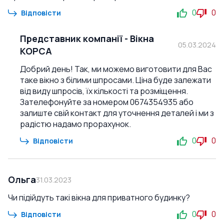
0
0
Відповісти
Представник компанії
-
Вікна
05.03.2024
КОРСА
Добрий день! Так, ми можемо виготовити для Вас
таке вікно з білими шпросами. Ціна буде залежати
від виду шпросів, їх кількості та розміщення.
Зателефонуйте за номером 0674354935 або
залиште свій контакт для уточнення деталей і ми з
радістю надамо прорахунок.
0
0
Відповісти
Ольга
31.03.2023
Чи підійдуть такі вікна для приватного будинку?
0
0
Відповісти