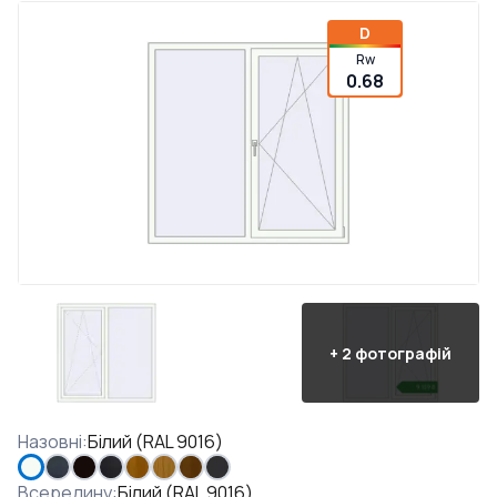
D
Rw
0.68
+
2
фотографій
Назовні
:
Білий (RAL 9016)
Всередину
:
Білий (RAL 9016)