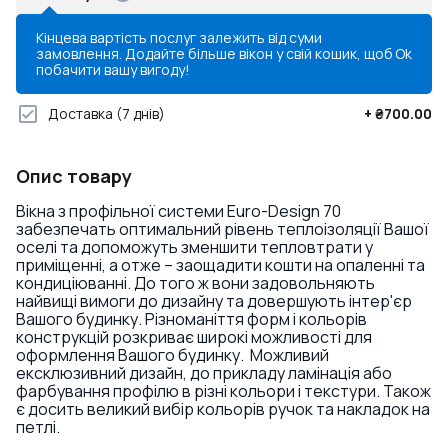
Кінцева вартість послуг залежить від суми
замовлення. Додайте більше вікон у свій кошик, щоб
Ok
побачити вашу вигоду!
Доставка
(7 днів)
+
₴700.00
Опис товару
Вікна з профільної системи Euro-Design 70
забезпечать оптимальний рівень теплоізоляції Вашої
оселі та допоможуть зменшити тепловтрати у
приміщенні, а отже – заощадити кошти на опаленні та
кондиціюванні. До того ж вони задовольняють
найвищі вимоги до дизайну та довершують інтер'єр
Вашого будинку. Різноманіття форм і кольорів
конструкцій розкриває широкі можливості для
оформлення Вашого будинку. Можливий
ексклюзивний дизайн, до прикладу ламінація або
фарбування профілю в різні кольори і текстури. Також
є досить великий вибір кольорів ручок та накладок на
петлі.