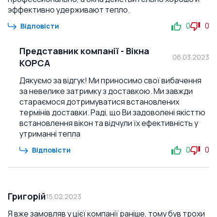
эффективно удерживают тепло.
0
0
Відповісти
Представник компанії
-
Вікна
06.03.2023
КОРСА
Дякуємо за відгук! Ми приносимо свої вибачення
за невелике затримку з доставкою. Ми завжди
стараємося дотримуватися встановлених
термінів доставки. Раді, що Ви задоволені якісттю
встановлення вікон та відчули їх ефективність у
утриманні тепла
0
0
Відповісти
Григорій
15.02.2023
Я вже замовляв у цієї компанії раніше, тому був трохи