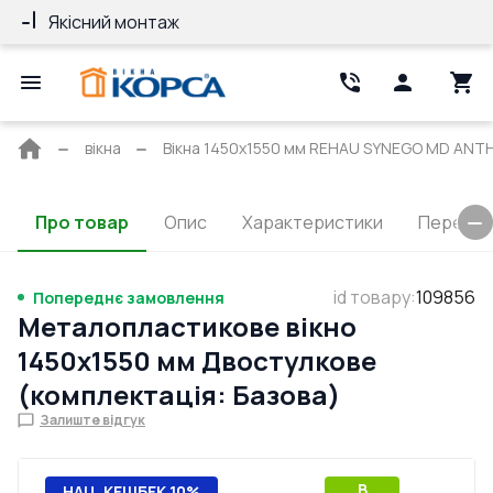
Якісний монтаж
Гарантія 10 ро
Головна
вікна
Вікна 1450x1550 мм REHAU SYNEGO MD ANT
сторінка
Про товар
Опис
Характеристики
Перерізи
id товару
:
109856
Попереднє замовлення
Металопластикове вікно
1450x1550 мм Двостулкове
(комплектація: Базова)
Залиште відгук
B
НАЦ. КЕШБЕК 10%