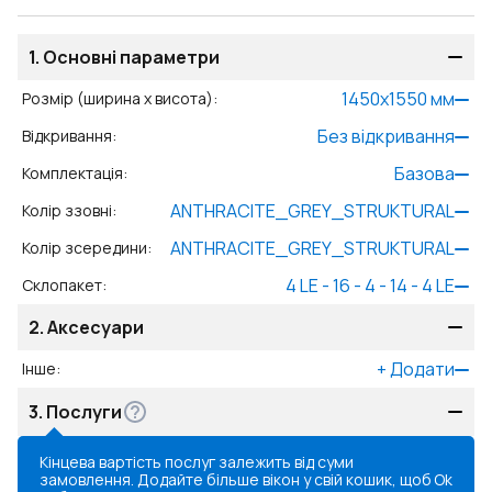
1.
Основні параметри
1450
x
1550
мм
Розмір (ширина x висота)
:
Без відкривання
Відкривання
:
Базова
Комплектація
:
ANTHRACITE_GREY_STRUKTURAL
Колір ззовні
:
ANTHRACITE_GREY_STRUKTURAL
Колір зсередини
:
4 LE - 16 - 4 - 14 - 4 LE
Склопакет
:
2.
Аксесуари
+
Додати
Інше
:
3.
Послуги
Кінцева вартість послуг залежить від суми
замовлення. Додайте більше вікон у свій кошик, щоб
Ok