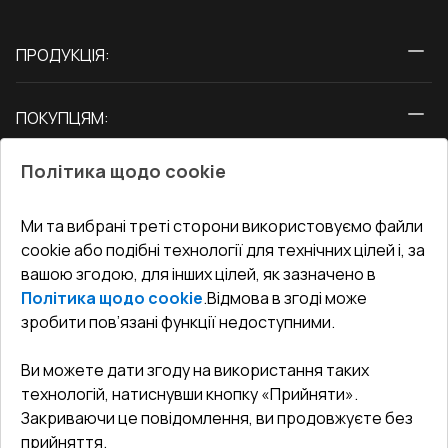
ПРОДУКЦІЯ:
Вікна
ПОКУПЦЯМ:
Двері
Про нас
Балкони
Політика щодо cookie
СЕРВІС ТА ОБЛУГОВУВАННЯ:
Акції
Тераси
Доставка і Оплата
Блог
Ми та вибрані треті сторони використовуємо файли
КОНТАКТИ
cookie або подібні технології для технічних цілей і, за
Гарантія та Сервіс
Адреса гіпермаркета
вашою згодою, для інших цілей, як зазначено в
Офіс
:
Україна, м. Вінниця, вул. Келецька 60 кв. 61
Повернення товару
Як правильно заміряти вікна
Політика щодо cookie
.
Відмова в згоді може
Договір публічної оферти
undefined(undefined)
зробити пов’язані функції недоступними.
Співпраця з нами
i.mgr3@korsa.ua
Ви можете дати згоду на використання таких
технологій, натиснувши кнопку «Прийняти».
Закриваючи це повідомлення, ви продовжуєте без
прийняття.