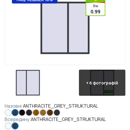
Rw
0.99
+
6
фотографій
Назовні
:
ANTHRACITE_GREY_STRUKTURAL
Всередину
:
ANTHRACITE_GREY_STRUKTURAL