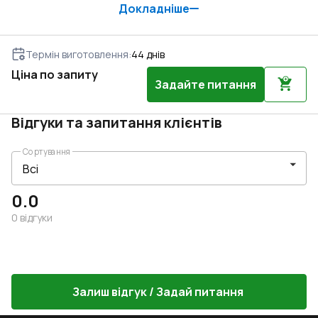
бажаєте економити на енергоресурсах та мати
Докладніше
справді теплі вікна без турбот в експлуатації –
обирайте вікна з системи REHAU SYNEGO MD.
Термін виготовлення
:
44
днів
Ціна по запиту
Задайте питання
Відгуки та запитання клієнтів
Сортування
0.0
0
відгуки
Залиш відгук / Задай питання