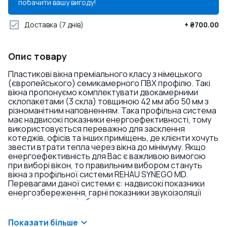
побачити вашу вигоду!
Доставка
(7 днів)
+
₴700.00
Опис товару
Пластикові вікна преміального класу з німецького
(європейського) семикамерного ПВХ профілю. Такі
вікна пропонуємо комплектувати двокамерними
склопакетами (3 скла) товщиною 42 мм або 50 мм з
різноманітним наповненням. Така профільна система
має надвисокі показники енергоефективності, тому
використовується переважно для засклення
котеджів, офісів та інших приміщень, де клієнти хочуть
звести втрати тепла через вікна до мінімуму. Якщо
енергоефективність для Вас є важливою вимогою
при виборі вікон, то правильним вибором стануть
вікна з профільної системи REHAU SYNEGO MD.
Перевагами даної системи є: надвисокі показники
енергозбереження, гарні показники звукоізоляції
навіть у комплекті з базовими склопакетами,
триконтурне ущільнення, висока якість, можливість
встановлення склопакетів великої товщини. Якщо ви
Показати більше