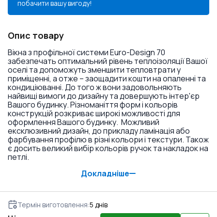
побачити вашу вигоду!
Опис товару
Вікна з профільної системи Euro-Design 70
забезпечать оптимальний рівень теплоізоляції Вашої
оселі та допоможуть зменшити тепловтрати у
приміщенні, а отже – заощадити кошти на опаленні та
кондиціюванні. До того ж вони задовольняють
найвищі вимоги до дизайну та довершують інтер'єр
Вашого будинку. Різноманіття форм і кольорів
конструкцій розкриває широкі можливості для
оформлення Вашого будинку. Можливий
ексклюзивний дизайн, до прикладу ламінація або
фарбування профілю в різні кольори і текстури. Також
є досить великий вибір кольорів ручок та накладок на
петлі.
Докладніше
Термін виготовлення
:
5
днів