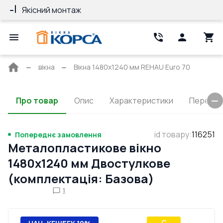
Якісний монтаж
Гарантія 10 ро
Головна
вікна
Вікна 1480x1240 мм REHAU Euro 70
сторінка
Про товар
Опис
Характеристики
Перерізи
id товару
:
116251
Попереднє замовлення
Металопластикове вікно
1480x1240 мм Двостулкове
(комплектація: Базова)
1
C