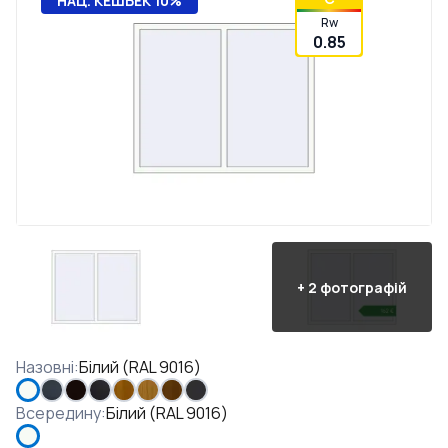
НАЦ. КЕШБЕК 10%
Rw
0.85
+
2
фотографій
Назовні
:
Білий (RAL 9016)
Всередину
:
Білий (RAL 9016)