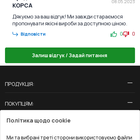
08.05.2023
КОРСА
Дякуємо за ваш відгук! Ми завжди стараємося
пропонувати якісні вироби за доступною ціною.
0
0
Відповісти
Залиш відгук / Задай питання
ПРОДУКЦІЯ:
Вікна
ПОКУПЦЯМ:
Двері
Про нас
Балкони
Політика щодо cookie
СЕРВІС ТА ОБЛУГОВУВАННЯ:
Акції
Тераси
Доставка і Оплата
Блог
Ми та вибрані треті сторони використовуємо файли