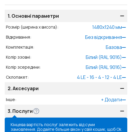
1.
Основні параметри
1480
x
1240
мм
Розмір (ширина x висота)
:
Без відкривання
Відкривання
:
Базова
Комплектація
:
Білий (RAL 9016)
Колір ззовні
:
Білий (RAL 9016)
Колір зсередини
:
4 LE - 16 - 4 - 12 - 4 LE
Склопакет
:
2.
Аксесуари
+
Додати
Інше
:
3.
Послуги
Кінцева вартість послуг залежить від суми
замовлення. Додайте більше вікон у свій кошик, щоб
Ok