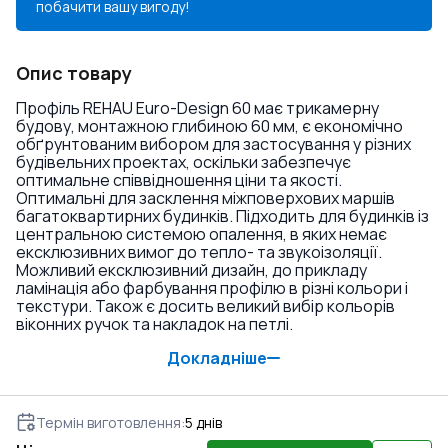
побачити вашу вигоду!
Опис товару
Профіль REHAU Euro-Design 60 має трикамерну
будову, монтажною глибиною 60 мм, є економічно
обґрунтованим вибором для застосування у різних
будівельних проектах, оскільки забезпечує
оптимальне співвідношення ціни та якості.
Оптимальні для засклення міжповерхових маршів
багатоквартирних будинків. Підходить для будинків із
центральною системою опалення, в яких немає
ексклюзивних вимог до тепло- та звукоізоляції.
Можливий ексклюзивний дизайн, до прикладу
ламінація або фарбування профілю в різні кольори і
текстури. Також є досить великий вибір кольорів
віконних ручок та накладок на петлі.
Докладніше
Термін виготовлення
:
5
днів