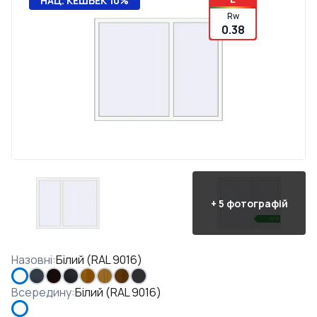
НАЦ. КЕШБЕК 10%
Rw
0.38
+
5
фотографій
Назовні
:
Білий (RAL 9016)
Всередину
:
Білий (RAL 9016)