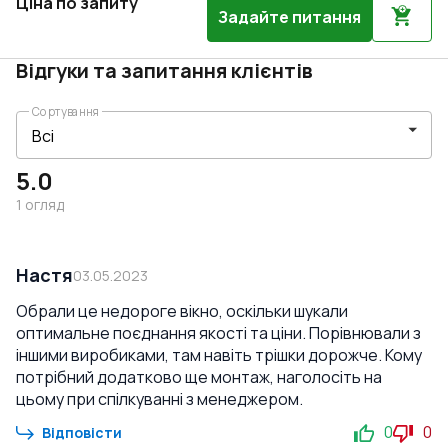
Ціна по запиту
Задайте питання
Відгуки та запитання клієнтів
Сортування
5.0
1
огляд
Настя
03.05.2023
Обрали це недороге вікно, оскільки шукали
оптимальне поєднання якості та ціни. Порівнювали з
іншими виробиками, там навіть трішки дорожче. Кому
потрібний додатково ще монтаж, наголосіть на
цьому при спілкуванні з менеджером.
0
0
Відповісти