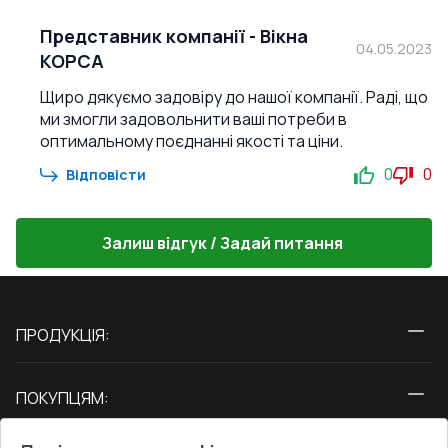
Представник компанії
-
Вікна
04.05.2023
КОРСА
Щиро дякуємо задовіру до нашої компанії. Раді, що
ми змогли задовольнити ваші потреби в
оптимальному поєднанні якості та ціни.
0
0
Відповісти
Залиш відгук / Задай питання
ПРОДУКЦІЯ:
Вікна
ПОКУПЦЯМ:
Двері
Про нас
Балкони