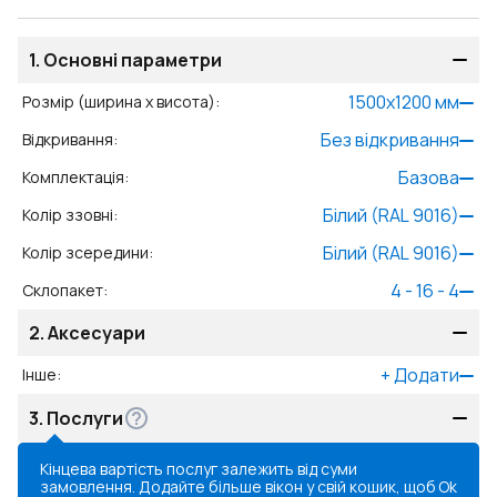
1.
Основні параметри
1500
x
1200
мм
Розмір (ширина x висота)
:
Без відкривання
Відкривання
:
Базова
Комплектація
:
Білий (RAL 9016)
Колір ззовні
:
Білий (RAL 9016)
Колір зсередини
:
4 - 16 - 4
Склопакет
:
2.
Аксесуари
+
Додати
Інше
:
3.
Послуги
Кінцева вартість послуг залежить від суми
замовлення. Додайте більше вікон у свій кошик, щоб
Ok