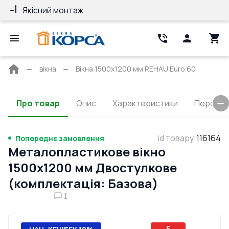
Якісний монтаж
Гарантія 10 ро
Головна
вікна
Вікна 1500x1200 мм REHAU Euro 60
сторінка
Про товар
Опис
Характеристики
Перерізи
id товару
:
116164
Попереднє замовлення
Металопластикове вікно
1500x1200 мм Двостулкове
(комплектація: Базова)
1
E