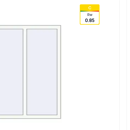
C
Rw
0.85