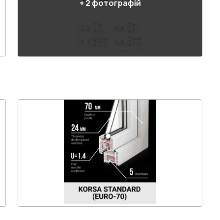
+
2
фотографій