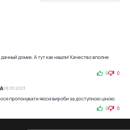
дачный домик. А тут как нашли! Качество вполне
0
0
СА
08.05.2023
мося пропонувати якісні вироби за доступною ціною.
0
0