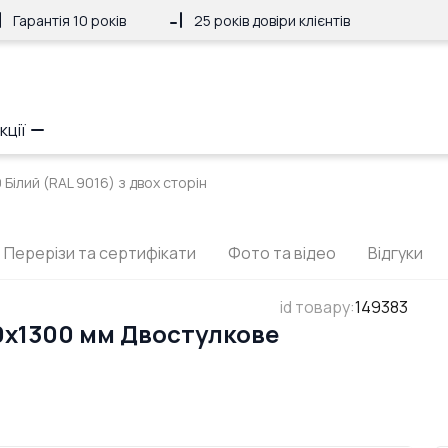
Гарантія 10 років
25 років довіри клієнтів
кції
Білий (RAL 9016) з двох сторін
Перерізи та сертифікати
Фото та відео
Відгуки
id товару
:
149383
0x1300 мм Двостулкове