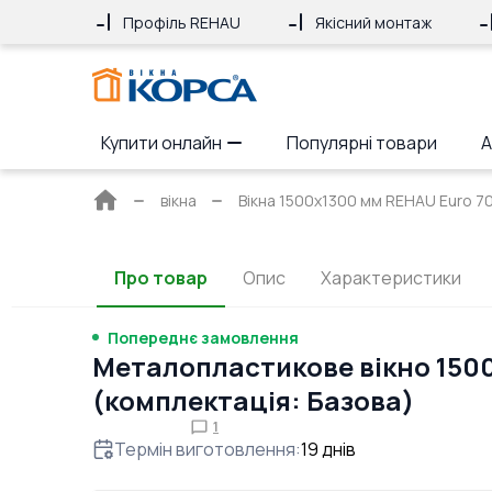
Профіль REHAU
Якісний монтаж
Купити онлайн
Популярні товари
А
Головна
вікна
Вікна 1500x1300 мм REHAU Euro 70 
сторінка
Про товар
Опис
Характеристики
Попереднє замовлення
Металопластикове вікно 150
(комплектація: Базова)
1
Термін виготовлення
:
19
днів