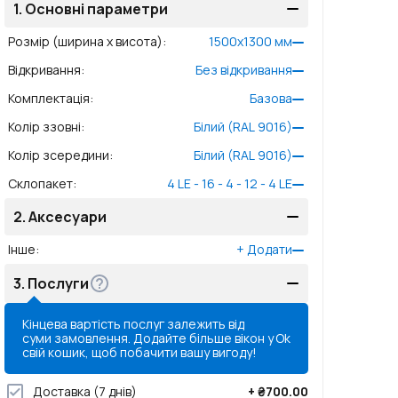
1.
Основні параметри
Розмір (ширина x висота)
:
1500
x
1300
мм
Відкривання
:
Без відкривання
Комплектація
:
Базова
Колір ззовні
:
Білий (RAL 9016)
Колір зсередини
:
Білий (RAL 9016)
Склопакет
:
4 LE - 16 - 4 - 12 - 4 LE
2.
Аксесуари
Інше
:
+
Додати
3.
Послуги
Кінцева вартість послуг залежить від
суми замовлення. Додайте більше вікон у
Ok
свій кошик, щоб побачити вашу вигоду!
Доставка
(7 днів)
+
₴700.00