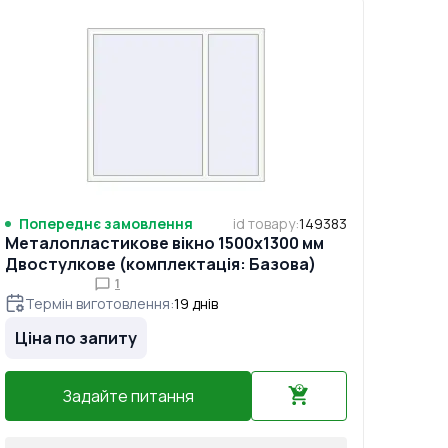
Попереднє замовлення
id товару
:
149383
Металопластикове вікно 1500x1300 мм
Двостулкове (комплектація: Базова)
1
Термін виготовлення
:
19
днів
Ціна по запиту
Задайте питання