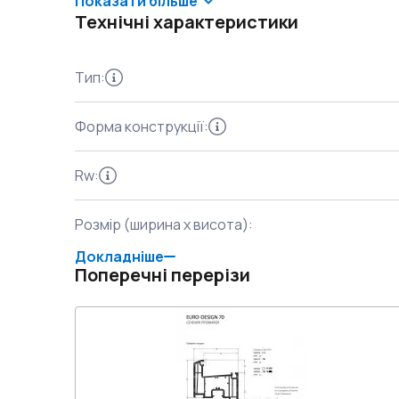
Показати більше
Технічні характеристики
Тип
:
Форма конструкції
:
Rw
:
Розмір (ширина x висота)
:
Докладніше
Поперечні перерізи