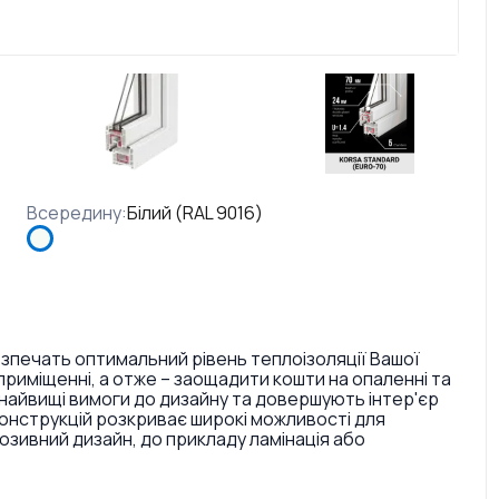
Всередину
:
Білий (RAL 9016)
езпечать оптимальний рівень теплоізоляції Вашої
риміщенні, а отже – заощадити кошти на опаленні та
найвищі вимоги до дизайну та довершують інтер'єр
конструкцій розкриває широкі можливості для
ивний дизайн, до прикладу ламінація або
. Також є досить великий вибір кольорів ручок та