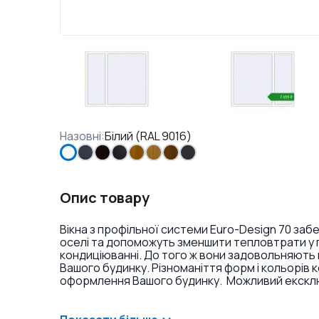
Назовні
:
Білий (RAL 9016)
Опис товару
Вікна з профільної системи Euro-Design 70 заб
оселі та допоможуть зменшити тепловтрати у п
кондиціюванні. До того ж вони задовольняють 
Вашого будинку. Різноманіття форм і кольорів 
оформлення Вашого будинку. Можливий ексклюз
фарбування профілю в різні кольори і текстури
накладок на петлі.