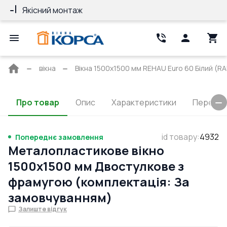
Якісний монтаж
Гарантія 10 ро
Головна
вікна
Вікна 1500x1500 мм REHAU Euro 60 Білий (RAL
сторінка
Про товар
Опис
Характеристики
Перерізи
id товару
:
4932
Попереднє замовлення
Металопластикове вікно
1500x1500 мм Двостулкове з
фрамугою (комплектація: За
замовчуванням)
Залиште відгук