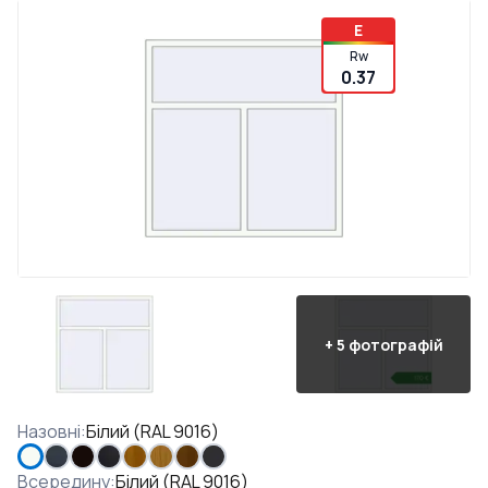
E
Rw
0.37
+
5
фотографій
Назовні
:
Білий (RAL 9016)
Всередину
:
Білий (RAL 9016)