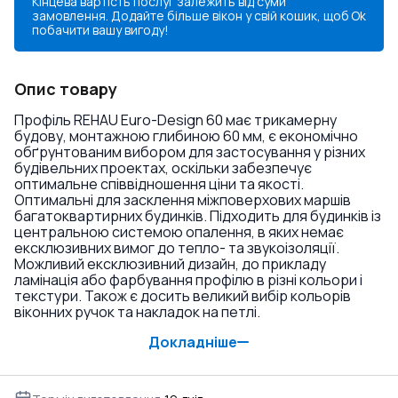
Кінцева вартість послуг залежить від суми
замовлення. Додайте більше вікон у свій кошик, щоб
Ok
побачити вашу вигоду!
Опис товару
Профіль REHAU Euro-Design 60 має трикамерну
будову, монтажною глибиною 60 мм, є економічно
обґрунтованим вибором для застосування у різних
будівельних проектах, оскільки забезпечує
оптимальне співвідношення ціни та якості.
Оптимальні для засклення міжповерхових маршів
багатоквартирних будинків. Підходить для будинків із
центральною системою опалення, в яких немає
ексклюзивних вимог до тепло- та звукоізоляції.
Можливий ексклюзивний дизайн, до прикладу
ламінація або фарбування профілю в різні кольори і
текстури. Також є досить великий вибір кольорів
віконних ручок та накладок на петлі.
Докладніше