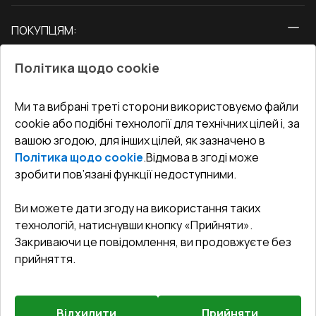
Вікна
ПОКУПЦЯМ:
Двері
Про нас
Балкони
Політика щодо cookie
СЕРВІС ТА ОБЛУГОВУВАННЯ:
Акції
Тераси
Доставка і Оплата
Блог
Ми та вибрані треті сторони використовуємо файли
КОНТАКТИ
cookie або подібні технології для технічних цілей і, за
Гарантія та Сервіс
Адреса гіпермаркета
вашою згодою, для інших цілей, як зазначено в
Офіс
:
Україна, м. Вінниця, вул. Келецька 60 кв. 61
Повернення товару
Як правильно заміряти вікна
Політика щодо cookie
.
Відмова в згоді може
Договір публічної оферти
undefined(undefined)
зробити пов’язані функції недоступними.
Співпраця з нами
i.mgr3@korsa.ua
Ви можете дати згоду на використання таких
технологій, натиснувши кнопку «Прийняти».
Закриваючи це повідомлення, ви продовжуєте без
прийняття.
Відхилити
Прийняти