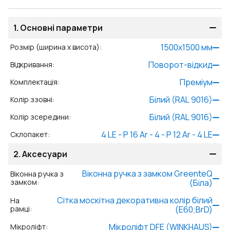
1.
Основні параметри
1500
x
1500
мм
Розмір (ширина x висота)
:
Поворот-відкид
Відкривання
:
Преміум
Комплектація
:
Білий (RAL 9016)
Колір ззовні
:
Білий (RAL 9016)
Колір зсередини
:
4 LE - P 16 Ar - 4 - P 12 Ar - 4 LE
Склопакет
:
2.
Аксесуари
Віконна ручка з замком GreenteQ
Віконна ручка з
замком
:
(Біла)
Сітка москітна декоративна колір білий
На
рамці
:
(E60;BrD)
Мікроліфт DFE (WINKHAUS)
Мікроліфт
: