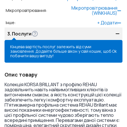
Мікропровітрювання
Мікропровітрювання
:
(WINKHAUS)
+
Додати
Інше
:
3.
Послуги
Кінцева вартість послуг залежить від суми
замовлення. Додайте більше вікон у свій кошик, щоб
Ok
побачити вашу вигоду!
Опис товару
Колекція KORSA BRILLANT з профілю REHAU
задовільнить навіть найвимогливіших клієнтів із
витонченим смаком, а якість конструкцій цієї колекції
забезпечить легку і комфортну експлуатацію.
Пʼятикамерна профільна система REHAU Brillant має
високі показники енергоефективності, тому вікна з
цієї профільної системи чудово зберігають тепло
всередині приміщення. Перевагами даної системи є:
помірна ціна, елегантний скруглений дизайн стулки,