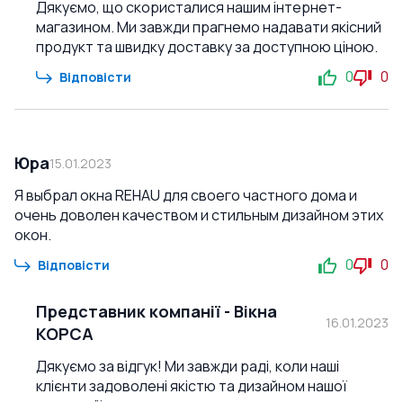
Дякуємо, що скористалися нашим інтернет-
магазином. Ми завжди прагнемо надавати якісний
продукт та швидку доставку за доступною ціною.
0
0
Відповісти
Юра
15.01.2023
Я выбрал окна REHAU для своего частного дома и
очень доволен качеством и стильным дизайном этих
окон.
0
0
Відповісти
Представник компанії
-
Вікна
16.01.2023
КОРСА
Дякуємо за відгук! Ми завжди раді, коли наші
клієнти задоволені якістю та дизайном нашої