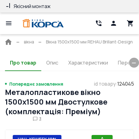
Якісний монтаж
Гарантія 10 ро
Головна
вікна
Вікна 1500x1500 мм REHAU Brillant-Design
сторінка
Про товар
Опис
Характеристики
Перерізи
id товару
:
124045
Попереднє замовлення
Металопластикове вікно
1500x1500 мм Двостулкове
(комплектація: Преміум)
3
A