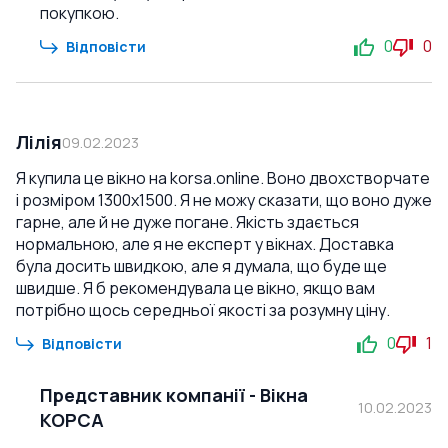
покупкою.
0
0
Відповісти
Лілія
09.02.2023
Я купила це вікно на korsa.online. Воно двохстворчате
і розміром 1300x1500. Я не можу сказати, що воно дуже
гарне, але й не дуже погане. Якість здається
нормальною, але я не експерт у вікнах. Доставка
була досить швидкою, але я думала, що буде ще
швидше. Я б рекомендувала це вікно, якщо вам
потрібно щось середньої якості за розумну ціну.
0
1
Відповісти
Представник компанії
-
Вікна
10.02.2023
КОРСА