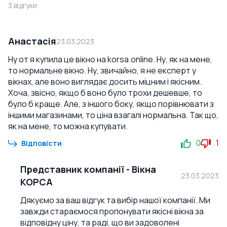
3
відгуки
Анастасія
23.03.2023
Ну от я купила це вікно на korsa.online. Ну, як на мене,
то нормальне вікно. Ну, звичайно, я не експерт у
вікнах, але воно виглядає досить міцним і якісним.
Хоча, звісно, якщо б воно було трохи дешевше, то
було б краще. Але, з іншого боку, якщо порівнювати з
іншими магазинами, то ціна взагалі нормальна. Так що,
як на мене, то можна купувати.
0
1
Відповісти
Представник компанії
-
Вікна
23.03.2023
КОРСА
Дякуємо за ваш відгук та вибір нашої компанії. Ми
завжди стараємося пропонувати якісні вікна за
відповідну ціну, та раді, що ви задоволені