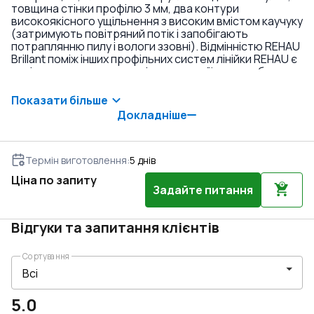
товщина стінки профілю 3 мм, два контури
високоякісного ущільнення з високим вмістом каучуку
(затримують повітряний потік і запобігають
потраплянню пилу і вологи ззовні). Відмінністю REHAU
Brillant поміж інших профільних систем лінійки REHAU є
напівкругла стулка ззовні конструкції, яка особливо
пасує своїм елегантним виглядом до приватних
будинків, котеджів та інших житлових будівель. Вікна з
Показати більше
профілю REHAU Brillant у комплекті з
Докладніше
енергозберігаючими склопакетами дозволяють
значно заощаджувати кошти на опаленні та
кондиціонуванні протягом усього терміну їх
експлуатації. Бажаєте не просто засклити будинок, а
Термін виготовлення
:
5
днів
прикрасити його фасад витонченими вікнами зі
Ціна по запиту
скругленими лініями – замовляйте REHAU Brillant за
Задайте питання
вигідною ціною просто зараз.
Відгуки та запитання клієнтів
Сортування
5.0