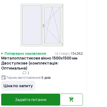
Попереднє замовлення
id товару
:
134262
Металопластикове вікно 1500x1500 мм
Двостулкове (комплектація:
Оптимальна)
3
Термін виготовлення
:
5
днів
Ціна по запиту
Задайте питання