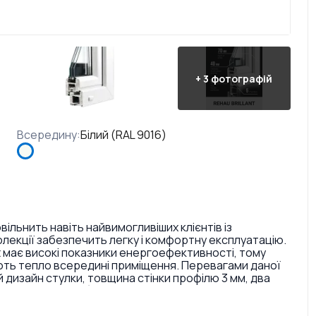
+
3
фотографій
Всередину
:
Білий (RAL 9016)
ільнить навіть найвимогливіших клієнтів із
колекції забезпечить легку і комфортну експлуатацію.
t має високі показники енергоефективності, тому
гають тепло всередині приміщення. Перевагами даної
й дизайн стулки, товщина стінки профілю 3 мм, два
містом каучуку (затримують повітряний потік і
 Відмінністю REHAU Brillant поміж інших профільних