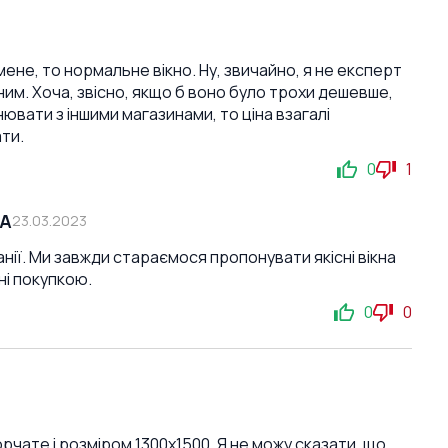
на мене, то нормальне вікно. Ну, звичайно, я не експерт
сним. Хоча, звісно, якщо б воно було трохи дешевше,
нювати з іншими магазинами, то ціна взагалі
ати.
0
1
СА
23.03.2023
анії. Ми завжди стараємося пропонувати якісні вікна
ені покупкою.
0
0
орчате і розміром 1300x1500. Я не можу сказати, що