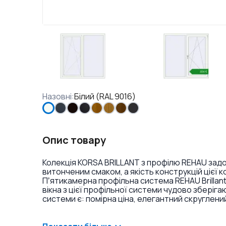
Назовні
:
Білий (RAL 9016)
Опис товару
Колекція KORSA BRILLANT з профілю REHAU задов
витонченим смаком, а якість конструкцій цієї 
Пʼятикамерна профільна система REHAU Brillan
вікна з цієї профільної системи чудово збері
системи є: помірна ціна, елегантний скруглени
контури високоякісного ущільнення з високим в
запобігають потраплянню пилу і вологи ззовні).