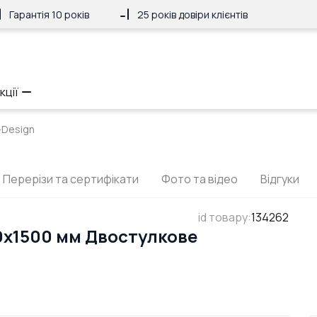
Гарантія 10 років
25 років довіри клієнтів
кції
-Design
Перерізи та сертифікати
Фото та відео
Відгуки
id товару
:
134262
0x1500 мм Двостулкове