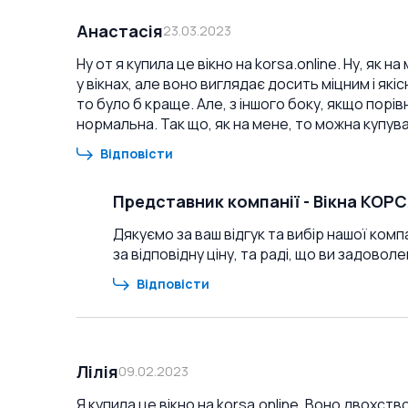
Анастасія
23.03.2023
Ну от я купила це вікно на korsa.online. Ну, як 
у вікнах, але воно виглядає досить міцним і які
то було б краще. Але, з іншого боку, якщо порів
нормальна. Так що, як на мене, то можна купув
Відповісти
Представник компанії
-
Вікна КОР
Дякуємо за ваш відгук та вибір нашої комп
за відповідну ціну, та раді, що ви задовол
Відповісти
Лілія
09.02.2023
Я купила це вікно на korsa.online. Воно двохств