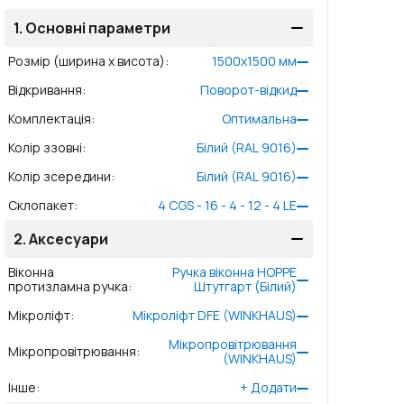
1.
Основні параметри
Розмір (ширина x висота)
:
1500
x
1500
мм
Відкривання
:
Поворот-відкид
Комплектація
:
Оптимальна
Колір ззовні
:
Білий (RAL 9016)
Колір зсередини
:
Білий (RAL 9016)
Склопакет
:
4 CGS - 16 - 4 - 12 - 4 LE
2.
Аксесуари
Віконна
Ручка віконна HOPPE
протизламна ручка
:
Штутгарт (Білий)
Мікроліфт
:
Мікроліфт DFE (WINKHAUS)
Мікропровітрювання
Мікропровітрювання
:
(WINKHAUS)
Інше
:
+
Додати