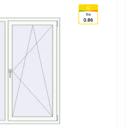
C
Rw
0.86