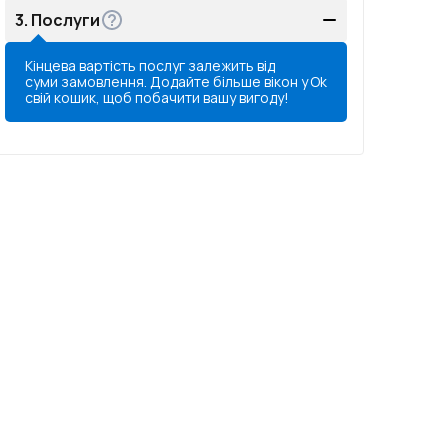
3.
Послуги
Кінцева вартість послуг залежить від
суми замовлення. Додайте більше вікон у
Ok
свій кошик, щоб побачити вашу вигоду!