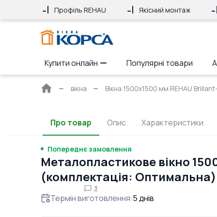
Профіль REHAU
Якісний монтаж
Купити онлайн
Популярні товари
А
Головна
вікна
Вікна 1500x1500 мм REHAU Brillant
сторінка
Про товар
Опис
Характеристики
Попереднє замовлення
Металопластикове вікно 150
(комплектація: Оптимальна)
3
Термін виготовлення
:
5
днів