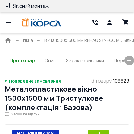
Якісний монтаж
Гарантія 10 ро
Головна
вікна
Вікна 1500x1500 мм REHAU SYNEGO MD Білий 
сторінка
Про товар
Опис
Характеристики
Перерізи
id товару
:
109629
Попереднє замовлення
Металопластикове вікно
1500x1500 мм Тристулкове
(комплектація: Базова)
Залиште відгук
B
НАЦ. КЕШБЕК 10%