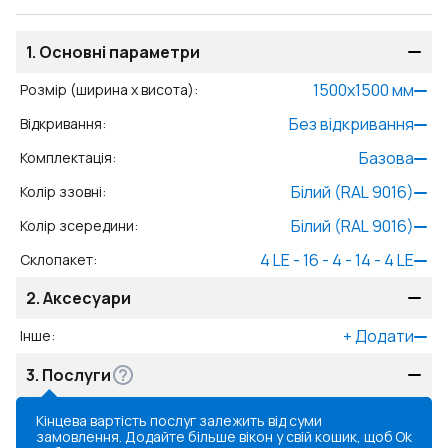
1.
Основні параметри
1500
x
1500
мм
Розмір (ширина x висота)
:
Без відкривання
Відкривання
:
Базова
Комплектація
:
Білий (RAL 9016)
Колір ззовні
:
Білий (RAL 9016)
Колір зсередини
:
4 LE - 16 - 4 - 14 - 4 LE
Склопакет
:
2.
Аксесуари
+
Додати
Інше
:
3.
Послуги
Кінцева вартість послуг залежить від суми
замовлення. Додайте більше вікон у свій кошик, щоб
Ok