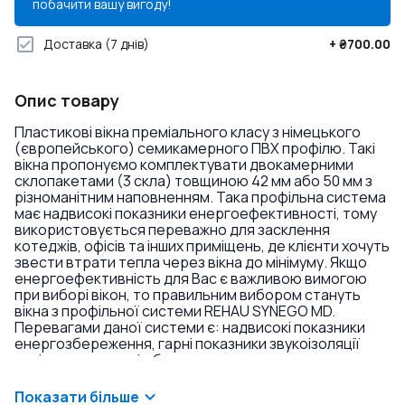
побачити вашу вигоду!
Доставка
(7 днів)
+
₴700.00
Опис товару
Пластикові вікна преміального класу з німецького
(європейського) семикамерного ПВХ профілю. Такі
вікна пропонуємо комплектувати двокамерними
склопакетами (3 скла) товщиною 42 мм або 50 мм з
різноманітним наповненням. Така профільна система
має надвисокі показники енергоефективності, тому
використовується переважно для засклення
котеджів, офісів та інших приміщень, де клієнти хочуть
звести втрати тепла через вікна до мінімуму. Якщо
енергоефективність для Вас є важливою вимогою
при виборі вікон, то правильним вибором стануть
вікна з профільної системи REHAU SYNEGO MD.
Перевагами даної системи є: надвисокі показники
енергозбереження, гарні показники звукоізоляції
навіть у комплекті з базовими склопакетами,
триконтурне ущільнення, висока якість, можливість
встановлення склопакетів великої товщини. Якщо ви
Показати більше