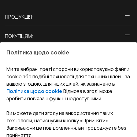
ПРОДУКЦІЯ:
Вікна
ПОКУПЦЯМ:
Двері
Про нас
Балкони
Політика щодо cookie
СЕРВІС ТА ОБЛУГОВУВАННЯ:
Акції
Тераси
Доставка і Оплата
Блог
Ми та вибрані треті сторони використовуємо файли
КОНТАКТИ
cookie або подібні технології для технічних цілей і, за
Гарантія та Сервіс
Адреса гіпермаркета
вашою згодою, для інших цілей, як зазначено в
Офіс
:
Україна, м. Вінниця, вул. Келецька 60 кв. 61
Повернення товару
Як правильно заміряти вікна
Політика щодо cookie
.
Відмова в згоді може
Договір публічної оферти
undefined(undefined)
зробити пов’язані функції недоступними.
Співпраця з нами
i.mgr3@korsa.ua
Ви можете дати згоду на використання таких
технологій, натиснувши кнопку «Прийняти».
Закриваючи це повідомлення, ви продовжуєте без
прийняття.