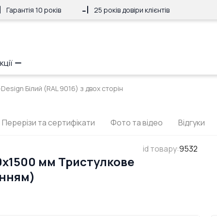
Гарантія 10 років
25 років довіри клієнтів
кції
-Design Білий (RAL 9016) з двох сторін
Перерізи та сертифікати
Фото та відео
Відгуки
id товару
:
9532
0x1500 мм Тристулкове
анням)