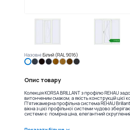
Назовні
:
Білий (RAL 9016)
Опис товару
Колекція KORSA BRILLANT з профілю REHAU задов
витонченим смаком, а якість конструкцій цієї 
Пʼятикамерна профільна система REHAU Brillan
вікна з цієї профільної системи чудово збері
системи є: помірна ціна, елегантний скруглени
контури високоякісного ущільнення з високим в
запобігають потраплянню пилу і вологи ззовні).
систем лінійки REHAU є напівкругла стулка ззов
Показати більше