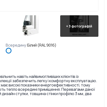
+
3
фотографій
Всередину
:
Білий (RAL 9016)
ільнить навіть найвимогливіших клієнтів із
колекції забезпечить легку і комфортну експлуатацію.
t має високі показники енергоефективності, тому
гають тепло всередині приміщення. Перевагами даної
й дизайн стулки, товщина стінки профілю 3 мм, два
містом каучуку (затримують повітряний потік і
 Відмінністю REHAU Brillant поміж інших профільних
ні конструкції, яка особливо пасує своїм елегантним