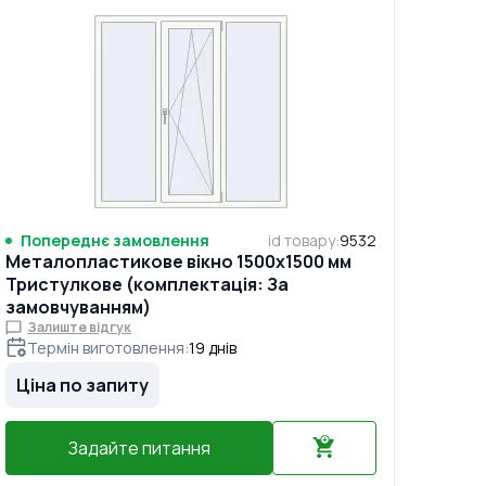
Попереднє замовлення
id товару
:
9532
Металопластикове вікно 1500x1500 мм
Тристулкове (комплектація: За
замовчуванням)
Залиште відгук
Термін виготовлення
:
19
днів
Ціна по запиту
Задайте питання