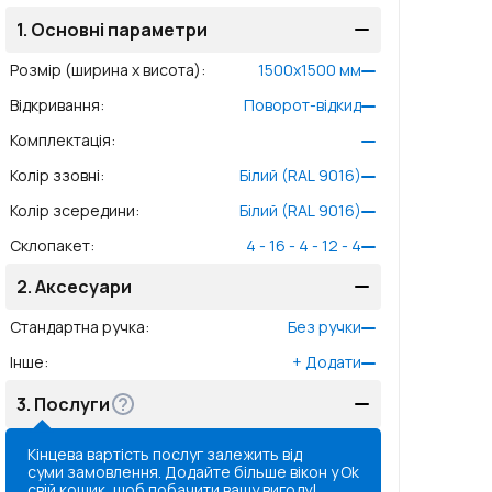
1.
Основні параметри
Розмір (ширина x висота)
:
1500
x
1500
мм
Відкривання
:
Поворот-відкид
Комплектація
:
Колір ззовні
:
Білий (RAL 9016)
Колір зсередини
:
Білий (RAL 9016)
Склопакет
:
4 - 16 - 4 - 12 - 4
2.
Аксесуари
Стандартна ручка
:
Без ручки
Інше
:
+
Додати
3.
Послуги
Кінцева вартість послуг залежить від
суми замовлення. Додайте більше вікон у
Ok
свій кошик, щоб побачити вашу вигоду!