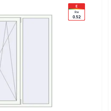
E
Rw
0.52