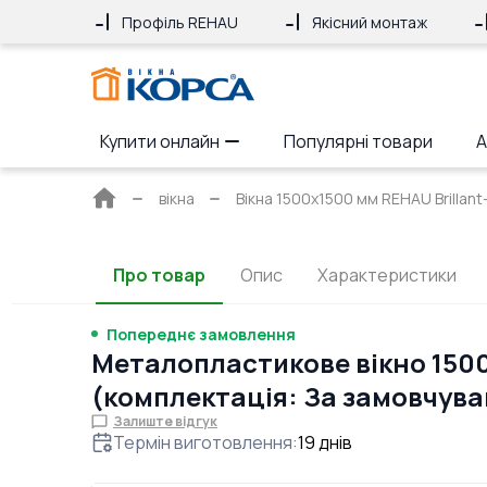
Профіль REHAU
Якісний монтаж
Купити онлайн
Популярні товари
А
Головна
вікна
Вікна 1500x1500 мм REHAU Brillant
сторінка
Про товар
Опис
Характеристики
Попереднє замовлення
Металопластикове вікно 150
(комплектація: За замовчув
Залиште відгук
Термін виготовлення
:
19
днів