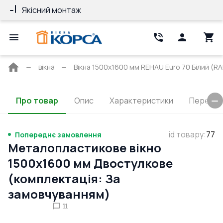
Якісний монтаж
Гарантія 10 ро
Головна
вікна
Вікна 1500x1600 мм REHAU Euro 70 Білий (RAL
сторінка
Про товар
Опис
Характеристики
Перерізи
id товару
:
77
Попереднє замовлення
Металопластикове вікно
1500x1600 мм Двостулкове
(комплектація: За
замовчуванням)
11