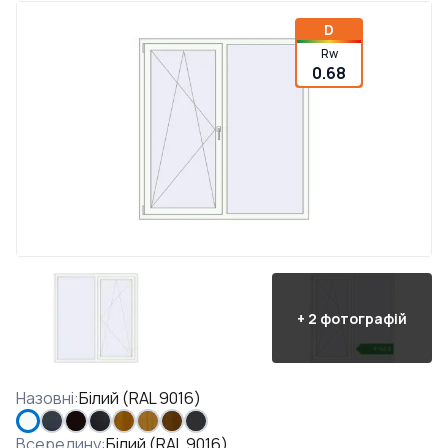
D
Rw
0.68
+
2
фотографій
Назовні
:
Білий (RAL 9016)
Всередину
:
Білий (RAL 9016)