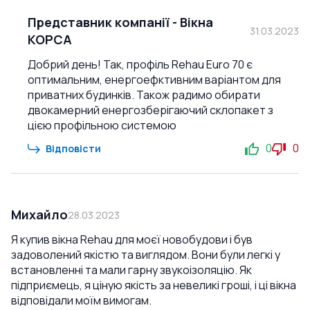
Представник компанії
-
Вікна
31.03.2023
КОРСА
Добрий день! Так, профіль Rehau Euro 70 є
оптимальним, енергоефктивним варіантом для
приватних будинків. Також радимо обирати
двокамерний енергозберігаючий склопакет з
цією профільною системою
0
0
Відповісти
Михайло
28.03.2023
Я купив вікна Rehau для моєї новобудови і був
задоволений якістю та виглядом. Вони були легкі у
встановленні та мали гарну звукоізоляцію. Як
підприємець, я ціную якість за невеликі гроші, і ці вікна
відповідали моїм вимогам.