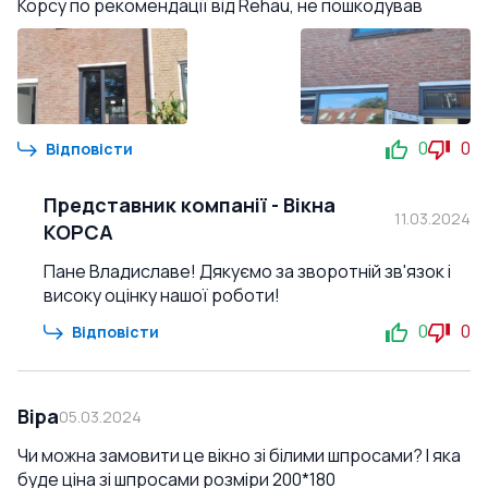
Корсу по рекомендації від Rehau, не пошкодував
0
0
Відповісти
Представник компанії
-
Вікна
11.03.2024
КОРСА
Пане Владиславе! Дякуємо за зворотній зв'язок і
високу оцінку нашої роботи!
0
0
Відповісти
Віра
05.03.2024
Чи можна замовити це вікно зі білими шпросами? І яка
буде ціна зі шпросами розміри 200*180