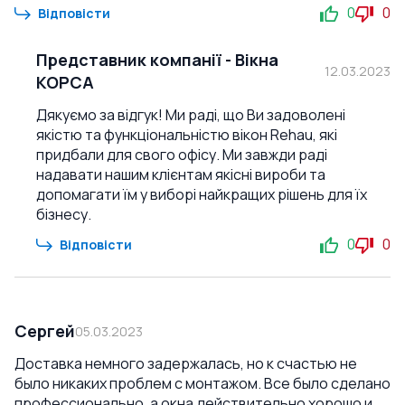
0
0
Відповісти
Представник компанії
-
Вікна
12.03.2023
КОРСА
Дякуємо за відгук! Ми раді, що Ви задоволені
якістю та функціональністю вікон Rehau, які
придбали для свого офісу. Ми завжди раді
надавати нашим клієнтам якісні вироби та
допомагати їм у виборі найкращих рішень для їх
бізнесу.
0
0
Відповісти
Сергей
05.03.2023
Доставка немного задержалась, но к счастью не
было никаких проблем с монтажом. Все было сделано
профессионально, а окна действительно хорошо и