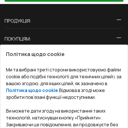
ПРОДУКЦІЯ:
Вікна
ПОКУПЦЯМ:
Двері
Про нас
Балкони
Політика щодо cookie
СЕРВІС ТА ОБЛУГОВУВАННЯ:
Акції
Тераси
Доставка і Оплата
Блог
Ми та вибрані треті сторони використовуємо файли
КОНТАКТИ
cookie або подібні технології для технічних цілей і, за
Гарантія та Сервіс
Адреса гіпермаркета
вашою згодою, для інших цілей, як зазначено в
Офіс
:
Україна, м. Вінниця, вул. Келецька 60 кв. 61
Повернення товару
Як правильно заміряти вікна
Політика щодо cookie
.
Відмова в згоді може
Договір публічної оферти
undefined(undefined)
зробити пов’язані функції недоступними.
Співпраця з нами
i.mgr3@korsa.ua
Ви можете дати згоду на використання таких
технологій, натиснувши кнопку «Прийняти».
Закриваючи це повідомлення, ви продовжуєте без