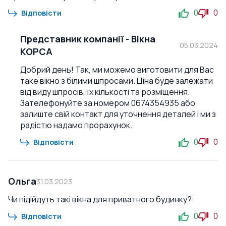
0
0
Відповісти
Представник компанії
-
Вікна
05.03.2024
КОРСА
Добрий день! Так, ми можемо виготовити для Вас
таке вікно з білими шпросами. Ціна буде залежати
від виду шпросів, їх кількості та розміщення.
Зателефонуйте за номером 0674354935 або
залиште свій контакт для уточнення деталей і ми з
радістю надамо прорахунок.
0
0
Відповісти
Ольга
31.03.2023
Чи підійдуть такі вікна для приватного будинку?
0
0
Відповісти