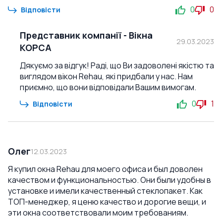
0
0
Відповісти
Представник компанії
-
Вікна
29.03.2023
КОРСА
Дякуємо за відгук! Раді, що Ви задоволені якістю та
виглядом вікон Rehau, які придбали у нас. Нам
приємно, що вони відповідали Вашим вимогам.
0
1
Відповісти
Олег
12.03.2023
Я купил окна Rehau для моего офиса и был доволен
качеством и функциональностью. Они были удобны в
установке и имели качественный стеклопакет. Как
ТОП-менеджер, я ценю качество и дорогие вещи, и
эти окна соответствовали моим требованиям.