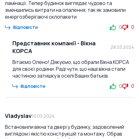
ламінації. Тепер будинок виглядає чудово та
зменшились витрати на опалення, так як замовили
енергозберігаючі склопакети
0
0
Відповісти
Представник компанії
-
Вікна
28.03.2024
КОРСА
Вітаємо Олено! Дякуємо, що обрали Вікна КОРСА
для своєї родини. Раді чути, що наші вікна стали
частиною затишку в оселі Ваших батьків.
0
0
Відповісти
Vladyslav
10.03.2024
Встановили вікна та двері у будинку, задоволений
виглядом і якістю конструкцій та монтажу. Обрав