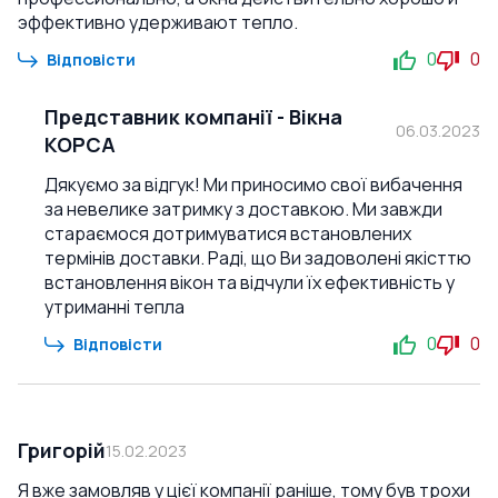
эффективно удерживают тепло.
0
0
Відповісти
Представник компанії
-
Вікна
06.03.2023
КОРСА
Дякуємо за відгук! Ми приносимо свої вибачення
за невелике затримку з доставкою. Ми завжди
стараємося дотримуватися встановлених
термінів доставки. Раді, що Ви задоволені якісттю
встановлення вікон та відчули їх ефективність у
утриманні тепла
0
0
Відповісти
Григорій
15.02.2023
Я вже замовляв у цієї компанії раніше, тому був трохи