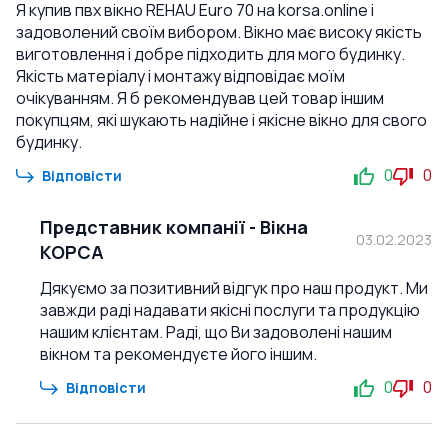
Я купив пвх вікно REHAU Euro 70 на korsa.online і
задоволений своїм вибором. Вікно має високу якість
виготовлення і добре підходить для мого будинку.
Якість матеріалу і монтажу відповідає моїм
очікуванням. Я б рекомендував цей товар іншим
покупцям, які шукають надійне і якісне вікно для свого
будинку.
0
0
Відповісти
Представник компанії
-
Вікна
03.02.2023
КОРСА
Дякуємо за позитивний відгук про наш продукт. Ми
завжди раді надавати якісні послуги та продукцію
нашим клієнтам. Раді, що Ви задоволені нашим
вікном та рекомендуєте його іншим.
0
0
Відповісти