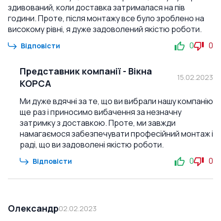
здивований, коли доставка затрималася на пів
години. Проте, після монтажу все було зроблено на
високому рівні, я дуже задоволений якістю роботи.
0
0
Відповісти
Представник компанії
-
Вікна
15.02.2023
КОРСА
Ми дуже вдячні за те, що ви вибрали нашу компанію
ще раз і приносимо вибачення за незначну
затримку з доставкою. Проте, ми завжди
намагаємося забезпечувати професійний монтаж і
раді, що ви задоволені якістю роботи.
0
0
Відповісти
Олександр
02.02.2023