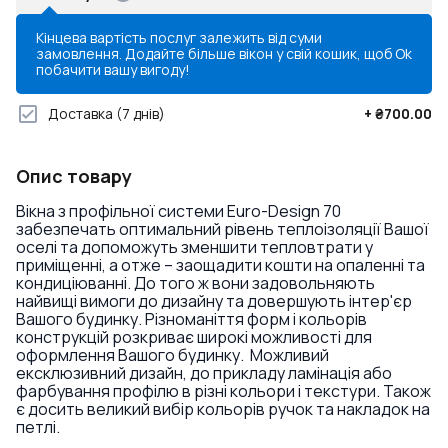
Кінцева вартість послуг залежить від суми
замовлення. Додайте більше вікон у свій кошик, щоб
Ok
побачити вашу вигоду!
Доставка
(7 днів)
+
₴700.00
Опис товару
Вікна з профільної системи Euro-Design 70
забезпечать оптимальний рівень теплоізоляції Вашої
оселі та допоможуть зменшити тепловтрати у
приміщенні, а отже – заощадити кошти на опаленні та
кондиціюванні. До того ж вони задовольняють
найвищі вимоги до дизайну та довершують інтер'єр
Вашого будинку. Різноманіття форм і кольорів
конструкцій розкриває широкі можливості для
оформлення Вашого будинку. Можливий
ексклюзивний дизайн, до прикладу ламінація або
фарбування профілю в різні кольори і текстури. Також
є досить великий вибір кольорів ручок та накладок на
петлі.