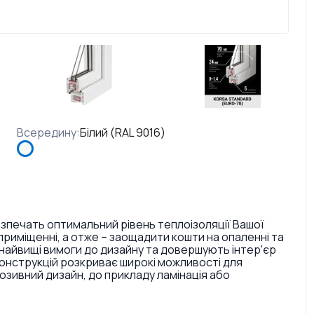
Всередину
:
Білий (RAL 9016)
езпечать оптимальний рівень теплоізоляції Вашої
риміщенні, а отже – заощадити кошти на опаленні та
найвищі вимоги до дизайну та довершують інтер'єр
конструкцій розкриває широкі можливості для
ивний дизайн, до прикладу ламінація або
. Також є досить великий вибір кольорів ручок та