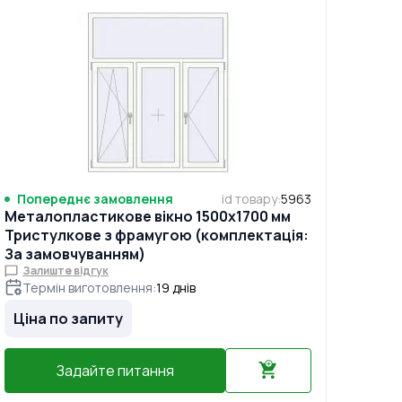
Попереднє замовлення
id товару
:
5963
Металопластикове вікно 1500x1700 мм
Тристулкове з фрамугою (комплектація:
За замовчуванням)
Залиште відгук
Термін виготовлення
:
19
днів
Ціна по запиту
Задайте питання