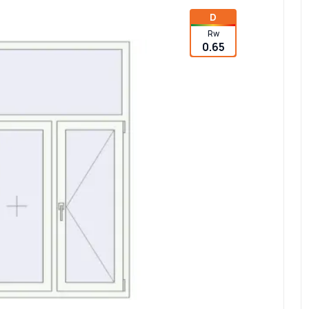
D
Rw
0.65