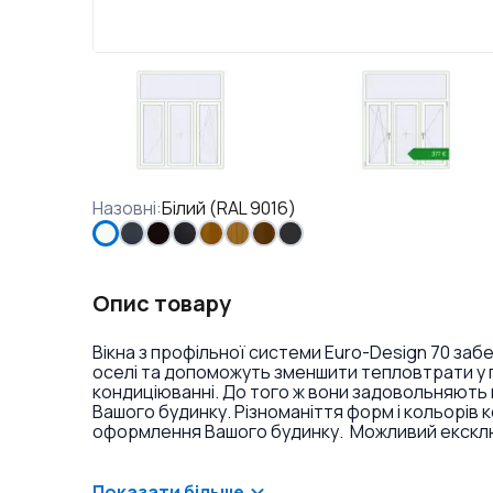
Назовні
:
Білий (RAL 9016)
Опис товару
Вікна з профільної системи Euro-Design 70 заб
оселі та допоможуть зменшити тепловтрати у п
кондиціюванні. До того ж вони задовольняють 
Вашого будинку. Різноманіття форм і кольорів 
оформлення Вашого будинку. Можливий ексклюз
фарбування профілю в різні кольори і текстури
накладок на петлі.
Показати більше