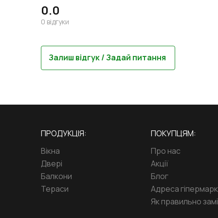
0.0
0
відгуки
Залиш відгук / Задай питання
ПРОДУКЦІЯ:
ПОКУПЦЯМ:
Вікна
Про нас
Двері
Акції
Балкони
Блог
Тераси
Адреса гіпермар
Як правильно замі