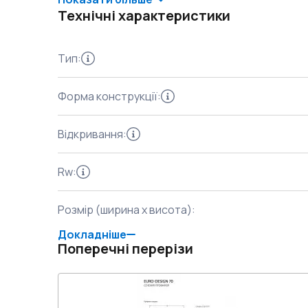
Технічні характеристики
Тип
:
Форма конструкції
:
Відкривання
:
Rw
:
Розмір (ширина x висота)
:
Докладніше
Поперечні перерізи