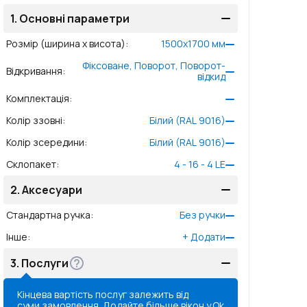
1.
Основні параметри
Розмір (ширина x висота)
:
1500
x
1700
мм
Фіксоване, Поворот, Поворот-
Відкривання
:
відкид
Комплектація
:
Колір ззовні
:
Білий (RAL 9016)
Колір зсередини
:
Білий (RAL 9016)
Склопакет
:
4 - 16 - 4 LE
2.
Аксесуари
Стандартна ручка
:
Без ручки
Інше
:
+
Додати
3.
Послуги
Кінцева вартість послуг залежить від
суми замовлення. Додайте більше вікон у
Ok