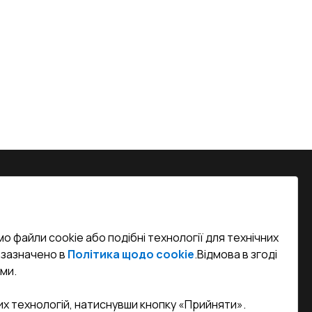
на, м. Вінниця, вул. Келецька 60 кв.
о файли cookie або подібні технології для технічних
efined)
к зазначено в
Політика щодо cookie
.
Відмова в згоді
ми.
sa.ua
их технологій, натиснувши кнопку «Прийняти».