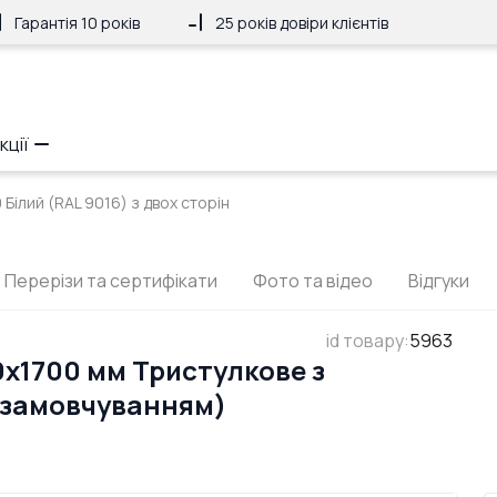
Гарантія 10 років
25 років довіри клієнтів
кції
Білий (RAL 9016) з двох сторін
Перерізи та сертифікати
Фото та відео
Відгуки
id товару
:
5963
x1700 мм Тристулкове з
 замовчуванням)