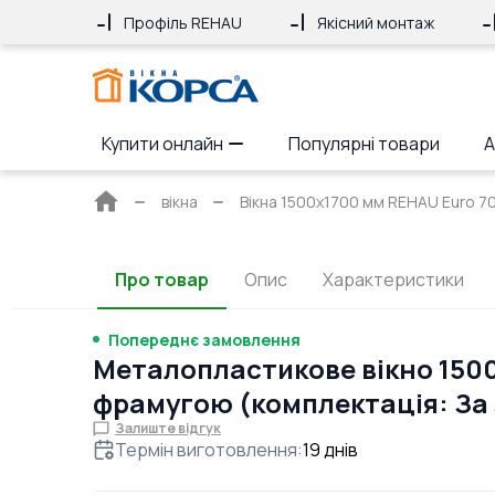
Профіль REHAU
Якісний монтаж
Купити онлайн
Популярні товари
А
Головна
вікна
Вікна 1500x1700 мм REHAU Euro 70 
сторінка
Про товар
Опис
Характеристики
Попереднє замовлення
Металопластикове вікно 1500
фрамугою (комплектація: За
Залиште відгук
Термін виготовлення
:
19
днів