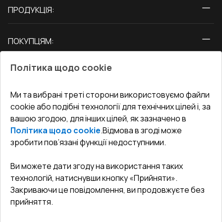
ПРОДУКЦІЯ:
Вікна
ПОКУПЦЯМ:
Двері
Про нас
Балкони
Політика щодо cookie
СЕРВІС ТА ОБЛУГОВУВАННЯ:
Акції
Тераси
Доставка і Оплата
Блог
Ми та вибрані треті сторони використовуємо файли
КОНТАКТИ
cookie або подібні технології для технічних цілей і, за
Гарантія та Сервіс
Адреса гіпермаркета
вашою згодою, для інших цілей, як зазначено в
Офіс
:
Україна, м. Вінниця, вул. Келецька 60 кв. 61
Повернення товару
Як правильно заміряти вікна
Політика щодо cookie
.
Відмова в згоді може
Договір публічної оферти
undefined(undefined)
зробити пов’язані функції недоступними.
Співпраця з нами
i.mgr3@korsa.ua
Ви можете дати згоду на використання таких
технологій, натиснувши кнопку «Прийняти».
Закриваючи це повідомлення, ви продовжуєте без
прийняття.