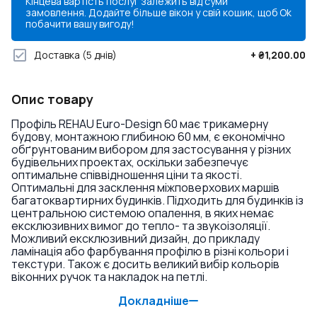
Кінцева вартість послуг залежить від суми
замовлення. Додайте більше вікон у свій кошик, щоб
Ok
побачити вашу вигоду!
Доставка
(5 днів)
+
₴1,200.00
Опис товару
Профіль REHAU Euro-Design 60 має трикамерну
будову, монтажною глибиною 60 мм, є економічно
обґрунтованим вибором для застосування у різних
будівельних проектах, оскільки забезпечує
оптимальне співвідношення ціни та якості.
Оптимальні для засклення міжповерхових маршів
багатоквартирних будинків. Підходить для будинків із
центральною системою опалення, в яких немає
ексклюзивних вимог до тепло- та звукоізоляції.
Можливий ексклюзивний дизайн, до прикладу
ламінація або фарбування профілю в різні кольори і
текстури. Також є досить великий вибір кольорів
віконних ручок та накладок на петлі.
Докладніше