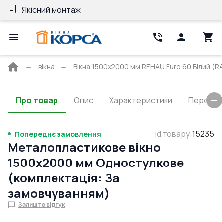
Якісний монтаж
Гарантія 10 ро
Головна
вікна
Вікна 1500x2000 мм REHAU Euro 60 Білий (RA
сторінка
Про товар
Опис
Характеристики
Перерізи
id товару
:
15235
Попереднє замовлення
Металопластикове вікно
1500x2000 мм Одностулкове
(комплектація: За
замовчуванням)
Залиште відгук