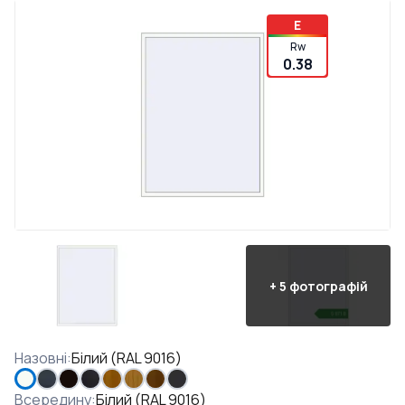
E
Rw
0.38
+
5
фотографій
Назовні
:
Білий (RAL 9016)
Всередину
:
Білий (RAL 9016)