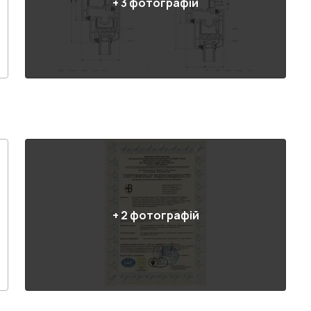
+
3
фотографій
+
2
фотографій