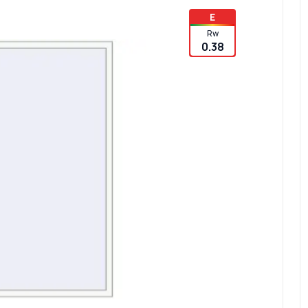
E
Rw
0.38