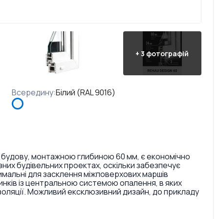
+
3
фотографій
Всередину
:
Білий (RAL 9016)
 будову, монтажною глибиною 60 мм, є економічно
них будівельних проектах, оскільки забезпечує
тимальні для засклення міжповерхових маршів
инків із центральною системою опалення, в яких
золяції. Можливий ексклюзивний дизайн, до прикладу
ри і текстури. Також є досить великий вибір кольорів