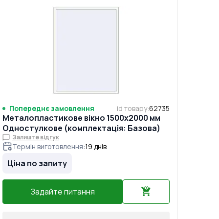
Попереднє замовлення
id товару
:
62735
Металопластикове вікно 1500x2000 мм
Одностулкове (комплектація: Базова)
Залиште відгук
Термін виготовлення
:
19
днів
Ціна по запиту
Задайте питання