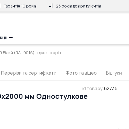
Гарантія 10 років
25 років довіри клієнтів
кції
 Білий (RAL 9016) з двох сторін
Перерізи та сертифікати
Фото та відео
Відгуки
id товару
:
62735
0x2000 мм Одностулкове