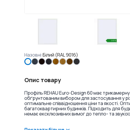
Назовні
:
Білий (RAL 9016)
Опис товару
Профіль REHAU Euro-Design 60 має трикамерну
обґрунтованим вибором для застосування у різ
оптимальне співвідношення ціни та якості. Оп
багатоквартирних будинків. Підходить для буд
немає ексклюзивних вимог до тепло- та звукоі
ламінація або фарбування профілю в різні кольо
віконних ручок та накладок на петлі.
Показати більше