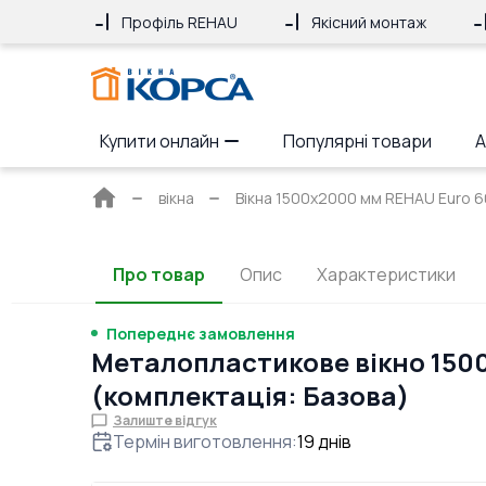
Профіль REHAU
Якісний монтаж
Купити онлайн
Популярні товари
А
Головна
вікна
Вікна 1500x2000 мм REHAU Euro 60
сторінка
Про товар
Опис
Характеристики
Попереднє замовлення
Металопластикове вікно 150
(комплектація: Базова)
Залиште відгук
Термін виготовлення
:
19
днів