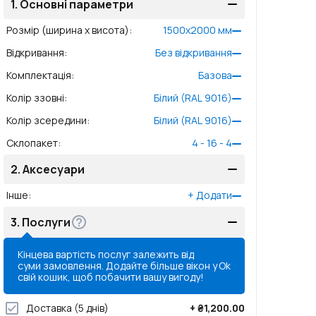
1.
Основні параметри
Розмір (ширина x висота)
:
1500
x
2000
мм
Відкривання
:
Без відкривання
Комплектація
:
Базова
Колір ззовні
:
Білий (RAL 9016)
Колір зсередини
:
Білий (RAL 9016)
Склопакет
:
4 - 16 - 4
2.
Аксесуари
Інше
:
+
Додати
3.
Послуги
Кінцева вартість послуг залежить від
суми замовлення. Додайте більше вікон у
Ok
свій кошик, щоб побачити вашу вигоду!
Доставка
(5 днів)
+
₴1,200.00