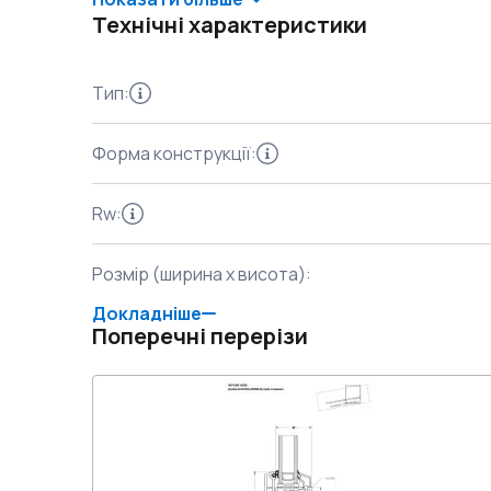
Технічні характеристики
Тип
:
Форма конструкції
:
Rw
:
Розмір (ширина x висота)
:
Докладніше
Поперечні перерізи