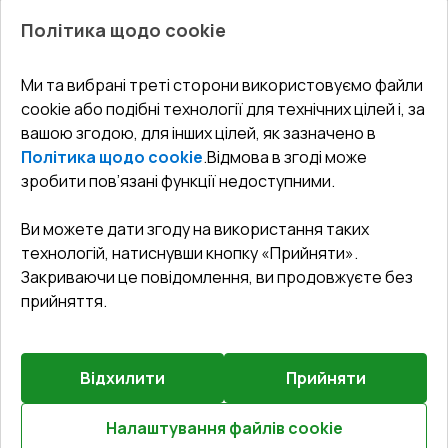
Про нас
Балкони
Політика щодо cookie
СЕРВІС ТА ОБЛУГОВУВАННЯ:
Акції
Тераси
Доставка і Оплата
Блог
Ми та вибрані треті сторони використовуємо файли
КОНТАКТИ
cookie або подібні технології для технічних цілей і, за
Гарантія та Сервіс
Адреса гіпермаркета
вашою згодою, для інших цілей, як зазначено в
Офіс
:
Україна, м. Вінниця, вул. Келецька 60 кв. 61
Повернення товару
Як правильно заміряти вікна
Політика щодо cookie
.
Відмова в згоді може
Договір публічної оферти
undefined(undefined)
зробити пов’язані функції недоступними.
Співпраця з нами
i.mgr3@korsa.ua
Ви можете дати згоду на використання таких
технологій, натиснувши кнопку «Прийняти».
Закриваючи це повідомлення, ви продовжуєте без
прийняття.
Відхилити
Прийняти
©
2026
.
Всі права захищені
.
Сайт створено на платформі
Vitrager.com
.
Повідомити про проблему
?
Налаштування файлів cookie