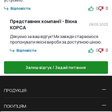
устроило.
0
0
Відповісти
Представник компанії
-
Вікна
08.05.2023
КОРСА
Дякуємо за ваш відгук! Ми завжди стараємося
пропонувати якісні вироби за доступною ціною.
0
0
Відповісти
Залиш відгук / Задай питання
ПРОДУКЦІЯ:
Вікна
ПОКУПЦЯМ:
Двері