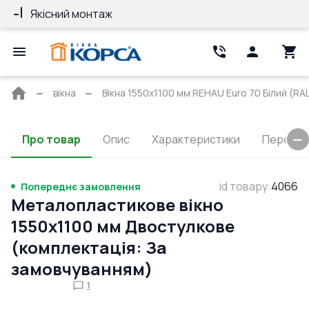
Якісний монтаж
Гарантія 10 ро
Головна
вікна
Вікна 1550x1100 мм REHAU Euro 70 Білий (RAL
сторінка
Про товар
Опис
Характеристики
Перерізи
id товару
:
4066
Попереднє замовлення
Металопластикове вікно
1550x1100 мм Двостулкове
(комплектація: За
замовчуванням)
1