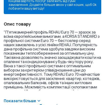
Кінцева вартість послуг залежить від суми
замовлення. Додайте більше вікон у свій кошик, щоб
Ok
побачити вашу вигоду!
Опис товару
"Пʼятикамерний профіль REHAU Euro 70 — зразок за
всіма європейськими вимогами, а KORSA STANDARD з
профільної системи Euro 70 — бестселер серед
наших замовлень з усієї лінійки REHAU. Популярність
дана профільна система здобула завдяки високим
показникам теплозбереження за оптимальну ціну.
Такі вікна дозволяють значно заощаджувати кошти на
опаленні та кондиціонуванні у будь-яку пору року.
Вікна з такої профільної системи є оптимальним
вибором за критерієм співвідношення ціни до
енергоефективності. Тому REHAU Euro 70 найчастіше
використовується для засклення: квартир, котеджів,
опалювальних балконів, офісів та інших житлових
приміщень. Можливість комплектації склопакетами
товщиною 40 мм забезпечує достатній рівень
звукоізоляції, навіть без використання
спеціалізованого скла. А високоякісна поверхня
Показати більше
профілю High Definition Finishing (HDF) забезпечує