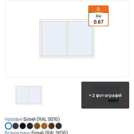
D
Rw
0.67
+
2
фотографій
Назовні
:
Білий (RAL 9016)
Всередину
:
Білий (RAL 9016)