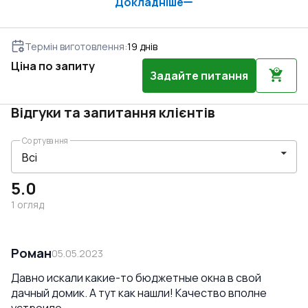
Докладніше
легкий і простий догляд за вікнами в їх буденному
користуванні. Вам потрібні енергоефективні вікна з
10-річною гарантією за оптимальну ціну? Купуйте їх
онлайн з профілю REHAU Euro 70."
Термін виготовлення
:
19
днів
Ціна по запиту
Задайте питання
Відгуки та запитання клієнтів
Сортування
5.0
1
огляд
Роман
05.05.2023
Давно искали какие-то бюджетные окна в свой
дачный домик. А тут как нашли! Качество вполне