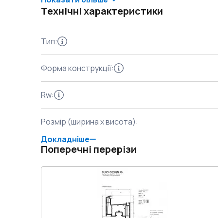
Технічні характеристики
Тип
:
Форма конструкції
:
Rw
:
Розмір (ширина x висота)
:
Докладніше
Поперечні перерізи