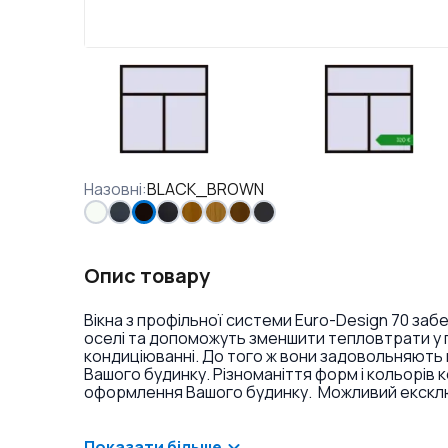
Назовні
:
BLACK_BROWN
Опис товару
Вікна з профільної системи Euro-Design 70 заб
оселі та допоможуть зменшити тепловтрати у п
кондиціюванні. До того ж вони задовольняють 
Вашого будинку. Різноманіття форм і кольорів 
оформлення Вашого будинку. Можливий ексклюз
фарбування профілю в різні кольори і текстури
накладок на петлі.
Показати більше