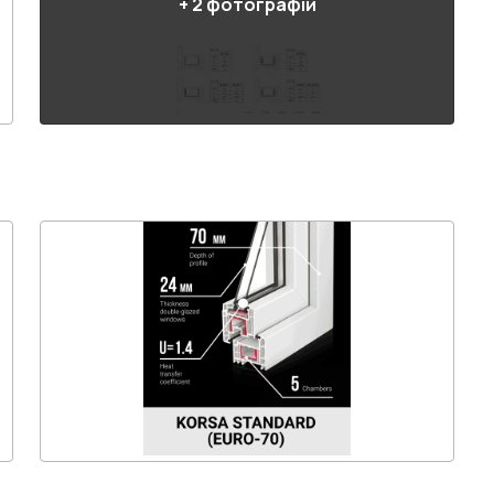
+
2
фотографій