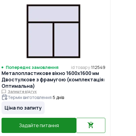
Попереднє замовлення
id товару
:
112549
Металопластикове вікно 1600x1600 мм
Двостулкове з фрамугою (комплектація:
Оптимальна)
Залиште відгук
Термін виготовлення
:
5
днів
Ціна по запиту
Задайте питання