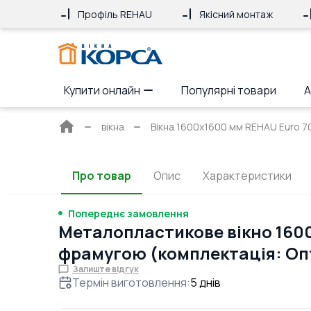
Профіль REHAU
Якісний монтаж
Купити онлайн
Популярні товари
А
Головна
вікна
Вікна 1600x1600 мм REHAU Euro 7
сторінка
Про товар
Опис
Характеристики
Попереднє замовлення
Металопластикове вікно 160
фрамугою (комплектація: О
Залиште відгук
Термін виготовлення
:
5
днів