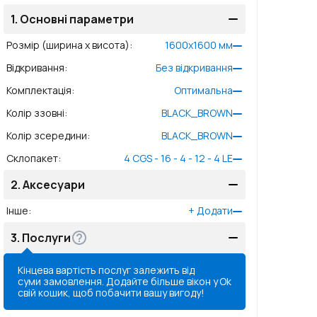
1.
Основні параметри
Розмір (ширина x висота)
:
1600
x
1600
мм
Відкривання
:
Без відкривання
Комплектація
:
Оптимальна
Колір ззовні
:
BLACK_BROWN
Колір зсередини
:
BLACK_BROWN
Склопакет
:
4 CGS - 16 - 4 - 12 - 4 LE
2.
Аксесуари
Інше
:
+
Додати
3.
Послуги
Кінцева вартість послуг залежить від
суми замовлення. Додайте більше вікон у
Ok
свій кошик, щоб побачити вашу вигоду!