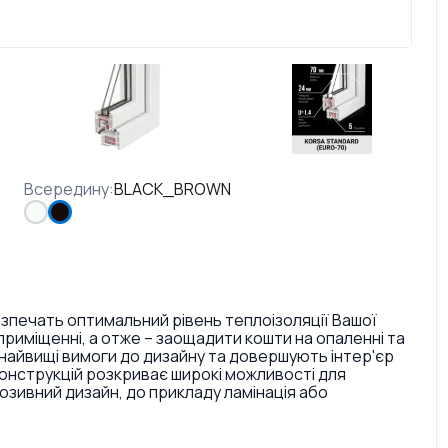
Всередину
:
BLACK_BROWN
езпечать оптимальний рівень теплоізоляції Вашої
риміщенні, а отже – заощадити кошти на опаленні та
найвищі вимоги до дизайну та довершують інтер'єр
конструкцій розкриває широкі можливості для
ивний дизайн, до прикладу ламінація або
. Також є досить великий вибір кольорів ручок та