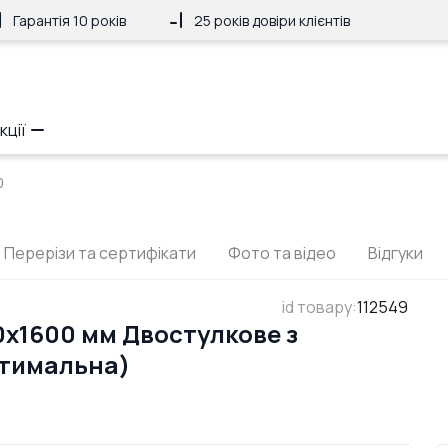
Гарантія 10 років
25 років довіри клієнтів
кції
0
Перерізи та сертифікати
Фото та відео
Відгуки
id товару
:
112549
0x1600 мм Двостулкове з
птимальна)