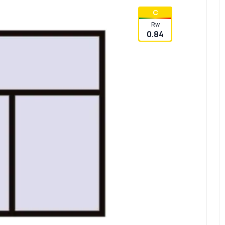
C
Rw
0.84