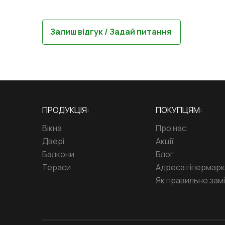
Залиш відгук / Задай питання
ПРОДУКЦІЯ:
ПОКУПЦЯМ:
Вікна
Про нас
Двері
Акції
Балкони
Блог
Тераси
Адреса гіпермар
Як правильно замі