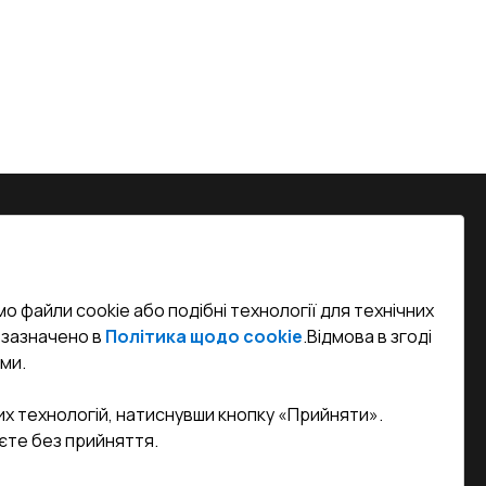
на, м. Вінниця, вул. Келецька 60 кв.
о файли cookie або подібні технології для технічних
efined)
к зазначено в
Політика щодо cookie
.
Відмова в згоді
ми.
sa.ua
их технологій, натиснувши кнопку «Прийняти».
єте без прийняття.