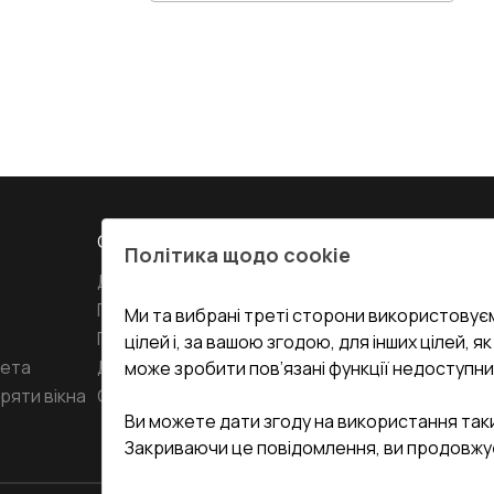
СЕРВІС ТА ОБЛУГОВУВАННЯ:
КОНТАКТИ
Політика щодо cookie
Доставка і Оплата
Офіс
:
Украї
61
Гарантія та Сервіс
Ми та вибрані треті сторони використовуєм
Повернення товару
undefined(und
цілей і, за вашою згодою, для інших цілей, я
кета
Договір публічної оферти
може зробити пов’язані функції недоступни
i.mgr3@kor
ряти вікна
Співпраця з нами
Ви можете дати згоду на використання так
Закриваючи це повідомлення, ви продовжу