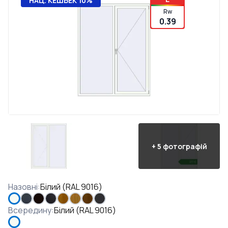
НАЦ. КЕШБЕК 10%
Rw
0.39
+
5
фотографій
Назовні
:
Білий (RAL 9016)
Всередину
:
Білий (RAL 9016)