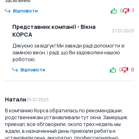
заселення
0
1
Відповісти
Представник компанії
-
Вікна
27.01.2023
КОРСА
Дякуємо за відгук! Ми завжди раді допомогти зі
заміною вікон, і раді, що Ви задоволені нашою
роботою.
0
0
Відповісти
Натали
25.01.2023
В компанию Корса обратилась по рекомендации,
родственникам устанавливали тут окна. Замерщик
приехал, все обговорили, около трех недель мы
ждали, в назначенный день приехали ребята и
установили окна, аккуратно, профессионально,