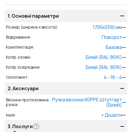
1.
Основні параметри
1700
x
2100
мм
Розмір (ширина x висота)
:
Поворот
Відкривання
:
Базова
Комплектація
:
Білий (RAL 9016)
Колір ззовні
:
Білий (RAL 9016)
Колір зсередини
:
4 - 16 - 4
Склопакет
:
2.
Аксесуари
Ручка віконна HOPPE Штутгарт
Віконна протизламна
ручка
:
(Білий)
+
Додати
Інше
:
3.
Послуги