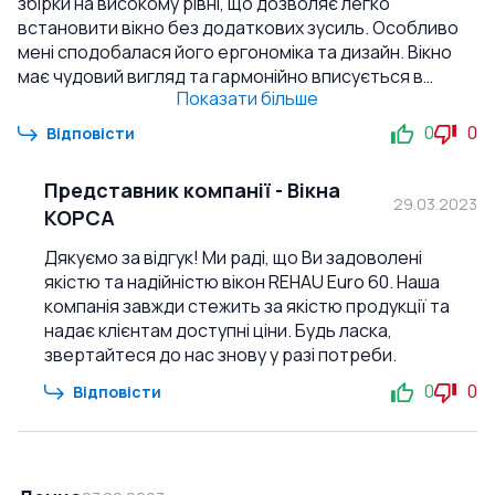
збірки на високому рівні, що дозволяє легко
встановити вікно без додаткових зусиль. Особливо
мені сподобалася його ергономіка та дизайн. Вікно
має чудовий вигляд та гармонійно вписується в
Показати більше
інтер'єр будинку. Крім того, воно добре зберігає
тепло та зменшує шум з вулиці. Я рекомендую це вікно
0
0
Відповісти
всім, хто шукає якісний та надійний продукт за
доступною ціною. Я впевнений, що ви будете
Представник компанії
-
Вікна
задоволені своїм вибором, як і я.
29.03.2023
КОРСА
Дякуємо за відгук! Ми раді, що Ви задоволені
якістю та надійністю вікон REHAU Euro 60. Наша
компанія завжди стежить за якістю продукції та
надає клієнтам доступні ціни. Будь ласка,
звертайтеся до нас знову у разі потреби.
0
0
Відповісти