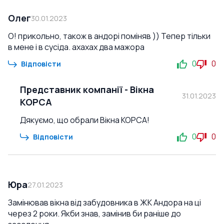
Олег
30.01.2023
О! прикольно, також в андорі поміняв )) Тепер тільки
в мене і в сусіда. ахахах два мажора
0
0
Відповісти
Представник компанії
-
Вікна
31.01.2023
КОРСА
Дякуємо, що обрали Вікна КОРСА!
0
0
Відповісти
Юра
27.01.2023
Замінював вікна від забудовника в ЖК Андора на ці
через 2 роки. Якби знав, замінив би раніше до