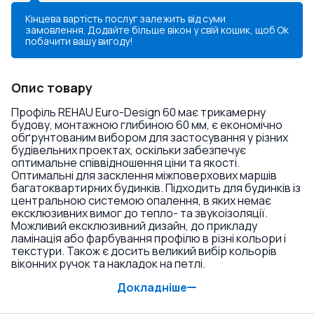
Кінцева вартість послуг залежить від суми
замовлення. Додайте більше вікон у свій кошик, щоб
Ok
побачити вашу вигоду!
Опис товару
Профіль REHAU Euro-Design 60 має трикамерну
будову, монтажною глибиною 60 мм, є економічно
обґрунтованим вибором для застосування у різних
будівельних проектах, оскільки забезпечує
оптимальне співвідношення ціни та якості.
Оптимальні для засклення міжповерхових маршів
багатоквартирних будинків. Підходить для будинків із
центральною системою опалення, в яких немає
ексклюзивних вимог до тепло- та звукоізоляції.
Можливий ексклюзивний дизайн, до прикладу
ламінація або фарбування профілю в різні кольори і
текстури. Також є досить великий вибір кольорів
віконних ручок та накладок на петлі.
Докладніше