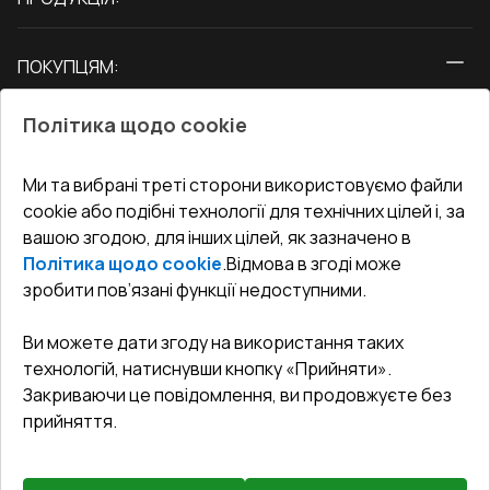
Вікна
ПОКУПЦЯМ:
Двері
Про нас
Балкони
Політика щодо cookie
СЕРВІС ТА ОБЛУГОВУВАННЯ:
Акції
Тераси
Доставка і Оплата
Блог
Ми та вибрані треті сторони використовуємо файли
КОНТАКТИ
cookie або подібні технології для технічних цілей і, за
Гарантія та Сервіс
Адреса гіпермаркета
вашою згодою, для інших цілей, як зазначено в
Офіс
:
Україна, м. Вінниця, вул. Келецька 60 кв. 61
Повернення товару
Як правильно заміряти вікна
Політика щодо cookie
.
Відмова в згоді може
Договір публічної оферти
undefined(undefined)
зробити пов’язані функції недоступними.
Співпраця з нами
i.mgr3@korsa.ua
Ви можете дати згоду на використання таких
технологій, натиснувши кнопку «Прийняти».
Закриваючи це повідомлення, ви продовжуєте без
прийняття.