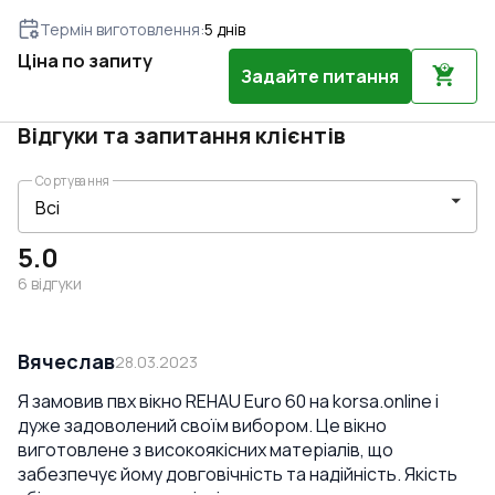
Термін виготовлення
:
5
днів
Ціна по запиту
Задайте питання
Відгуки та запитання клієнтів
Сортування
5.0
6
відгуки
Вячеслав
28.03.2023
Я замовив пвх вікно REHAU Euro 60 на korsa.online і
дуже задоволений своїм вибором. Це вікно
виготовлене з високоякісних матеріалів, що
забезпечує йому довговічність та надійність. Якість