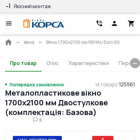
Якісний монтаж
Гарантія 10 ро
Головна
вікна
Вікна 1700x2100 мм REHAU Euro 60
сторінка
Про товар
Опис
Характеристики
Перерізи
id товару
:
125561
Попереднє замовлення
Металопластикове вікно
1700x2100 мм Двостулкове
(комплектація: Базова)
6
E