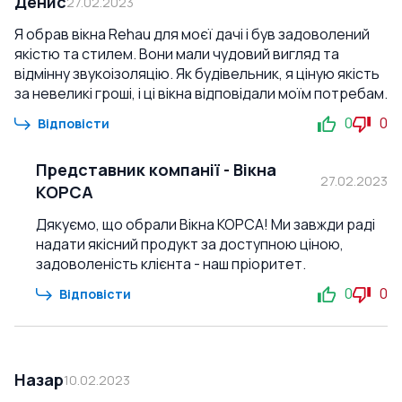
Денис
27.02.2023
Я обрав вікна Rehau для моєї дачі і був задоволений
якістю та стилем. Вони мали чудовий вигляд та
відмінну звукоізоляцію. Як будівельник, я ціную якість
за невеликі гроші, і ці вікна відповідали моїм потребам.
0
0
Відповісти
Представник компанії
-
Вікна
27.02.2023
КОРСА
Дякуємо, що обрали Вікна КОРСА! Ми завжди раді
надати якісний продукт за доступною ціною,
задоволеність клієнта - наш пріоритет.
0
0
Відповісти
Назар
10.02.2023