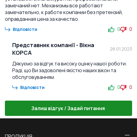
замечаний нет. Механизмы все работают
замечательно, к работе компании без претензий,
оправданная цена за качество.
0
0
Відповісти
Представник компанії
-
Вікна
26.01.2023
КОРСА
Дякуємо за відгук та високу оцінку нашої роботи.
Раді, що Ви задоволені якістю наших вікон та
обслуговуванням.
0
0
Відповісти
Залиш відгук / Задай питання
ПРОДУКЦІЯ: