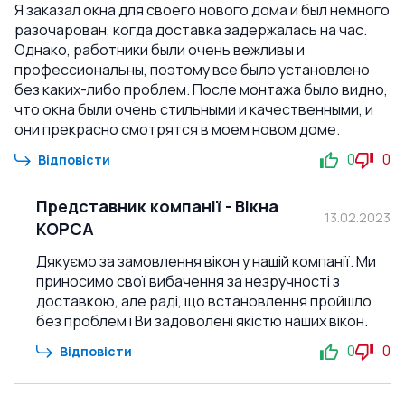
Я заказал окна для своего нового дома и был немного
разочарован, когда доставка задержалась на час.
Однако, работники были очень вежливы и
профессиональны, поэтому все было установлено
без каких-либо проблем. После монтажа было видно,
что окна были очень стильными и качественными, и
они прекрасно смотрятся в моем новом доме.
0
0
Відповісти
Представник компанії
-
Вікна
13.02.2023
КОРСА
Дякуємо за замовлення вікон у нашій компанії. Ми
приносимо свої вибачення за незручності з
доставкою, але раді, що встановлення пройшло
без проблем і Ви задоволені якістю наших вікон.
0
0
Відповісти