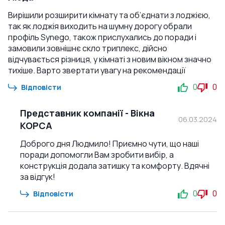
Вирішили розширити кімнату та об’єднати з лоджією,
так як лоджія виходить на шумну дорогу обрали
профіль Synego, також прислухались до поради і
замовили зовнішнє скло триплекс, дійсно
відчувається різниця, у кімнаті з новим вікном значно
тихіше. Варто звертати увагу на рекомендації
0
0
Відповісти
Представник компанії
-
Вікна
06.03.2024
КОРСА
Доброго дня Людмило! Приємно чути, що наші
поради допомогли Вам зробити вибір, а
конструкція додала затишку та комфорту. Вдячні
за відгук!
0
0
Відповісти