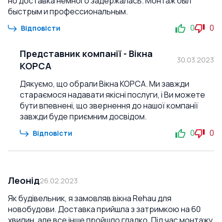
но доставка немного задержалась. Монтаж был
быстрым и профессиональным.
0
0
Відповісти
Представник компанії
-
Вікна
30.03.2023
КОРСА
Дякуємо, що обрали Вікна КОРСА. Ми завжди
стараємося надавати якісні послуги, і Ви можете
бути впевнені, що звернення до нашої компанії
завжди буде приємним досвідом.
0
0
Відповісти
Леонід
26.02.2023
Як будівельник, я замовляв вікна Rehau для
новобудови. Доставка прийшла з затримкою на 60
хвилин, але все інше пройшло гладко. Під час монтажу