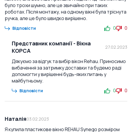
було трохи шумно, але це звичайно при таких
роботах. Після монтажу, на одному вікні була тріснута
ручка, але це було швидко вирішено.
0
0
Відповісти
Представник компанії
-
Вікна
27.02.2023
КОРСА
Дякуємо за відгук та вибір вікон Rehau. Приносимо
вибачення за затримку доставки та будемо раді
допомогти у вирішенні будь-яких питань у
майбутньому.
0
0
Відповісти
Наталія
03.02.2023
Я купила пластикове вікно REHAU Synego розміром