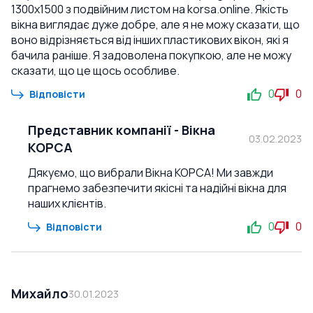
1300x1500 з подвійним листом на korsa.online. Якість
вікна виглядає дуже добре, але я не можу сказати, що
воно відрізняється від інших пластикових вікон, які я
бачила раніше. Я задоволена покупкою, але не можу
сказати, що це щось особливе.
0
0
Відповісти
Представник компанії
-
Вікна
03.02.2023
КОРСА
Дякуємо, що вибрали Вікна КОРСА! Ми завжди
прагнемо забезпечити якісні та надійні вікна для
наших клієнтів.
0
0
Відповісти
Михайло
30.01.2023