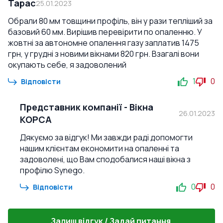
Тарас
25.01.2023
Обрали 80 мм товщини профіль, він у рази тепліший за
базовий 60 мм. Вирішив перевірити по опаленню. У
жовтні за автономне опалення газу заплатив 1475
грн, у грудні з новими вікнами 820 грн. Взагалі вони
окупають себе, я задоволений
1
0
Відповісти
Представник компанії
-
Вікна
26.01.2023
КОРСА
Дякуємо за відгук! Ми завжди раді допомогти
нашим клієнтам економити на опаленні та
задоволені, що Вам сподобалися наші вікна з
профілю Synego.
0
0
Відповісти
Залиш відгук / Задай питання