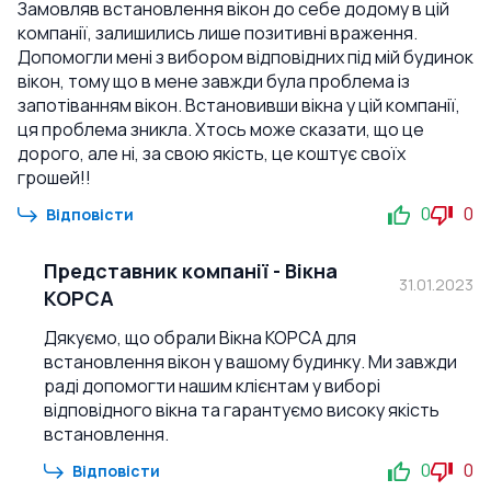
Замовляв встановлення вікон до себе додому в цій
компанії, залишились лише позитивні враження.
Допомогли мені з вибором відповідних під мій будинок
вікон, тому що в мене завжди була проблема із
запотіванням вікон. Встановивши вікна у цій компанії,
ця проблема зникла. Хтось може сказати, що це
дорого, але ні, за свою якість, це коштує своїх
грошей!!
0
0
Відповісти
Представник компанії
-
Вікна
31.01.2023
КОРСА
Дякуємо, що обрали Вікна КОРСА для
встановлення вікон у вашому будинку. Ми завжди
раді допомогти нашим клієнтам у виборі
відповідного вікна та гарантуємо високу якість
встановлення.
0
0
Відповісти