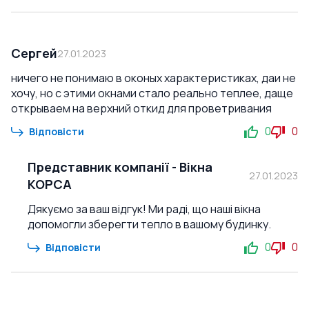
Сергей
27.01.2023
ничего не понимаю в оконых характеристиках, даи не
хочу, но с этими окнами стало реально теплее, даще
открываем на верхний откид для проветривания
0
0
Відповісти
Представник компанії
-
Вікна
27.01.2023
КОРСА
Дякуємо за ваш відгук! Ми раді, що наші вікна
допомогли зберегти тепло в вашому будинку.
0
0
Відповісти