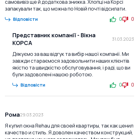
самовивіз ще й додаткова знижка. Хлопці на Корсі
запакували так, що можна по Новій почті відсилати.
0
0
Відповісти
Представник компанії
-
Вікна
31.03.2023
КОРСА
Дякуємо за ваш відгук та вибір нашої компанії. Ми
завжди стараємося задовольнити наших клієнтів
якістю та швидкістю обслуговування, і раді, що ви
були задоволені нашою роботою.
0
0
Відповісти
Рома
29.03.2023
Я купил окна Rehau для своей квартиры, так как ценил
качество и стиль. Я доволен качеством конструкций,