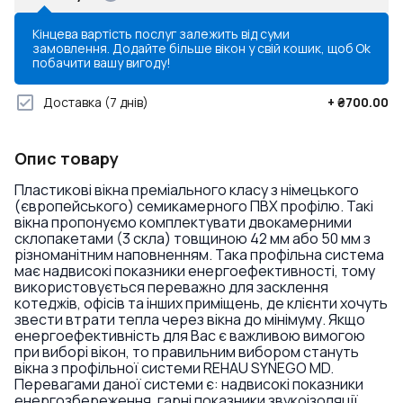
Кінцева вартість послуг залежить від суми
замовлення. Додайте більше вікон у свій кошик, щоб
Ok
побачити вашу вигоду!
Доставка
(7 днів)
+
₴700.00
Опис товару
Пластикові вікна преміального класу з німецького
(європейського) семикамерного ПВХ профілю. Такі
вікна пропонуємо комплектувати двокамерними
склопакетами (3 скла) товщиною 42 мм або 50 мм з
різноманітним наповненням. Така профільна система
має надвисокі показники енергоефективності, тому
використовується переважно для засклення
котеджів, офісів та інших приміщень, де клієнти хочуть
звести втрати тепла через вікна до мінімуму. Якщо
енергоефективність для Вас є важливою вимогою
при виборі вікон, то правильним вибором стануть
вікна з профільної системи REHAU SYNEGO MD.
Перевагами даної системи є: надвисокі показники
енергозбереження, гарні показники звукоізоляції