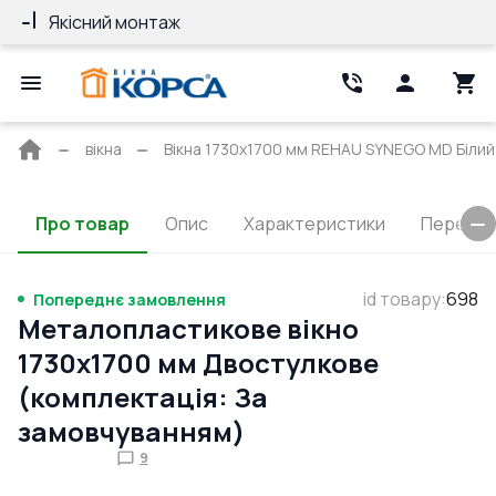
Якісний монтаж
Гарантія 10 ро
Головна
вікна
Вікна 1730x1700 мм REHAU SYNEGO MD Білий 
сторінка
Про товар
Опис
Характеристики
Перерізи
id товару
:
698
Попереднє замовлення
Металопластикове вікно
1730x1700 мм Двостулкове
(комплектація: За
замовчуванням)
9