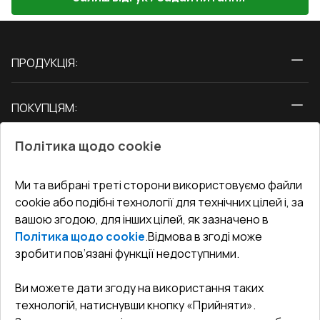
ПРОДУКЦІЯ:
Вікна
ПОКУПЦЯМ:
Двері
Про нас
Балкони
Політика щодо cookie
СЕРВІС ТА ОБЛУГОВУВАННЯ:
Акції
Тераси
Доставка і Оплата
Блог
Ми та вибрані треті сторони використовуємо файли
КОНТАКТИ
cookie або подібні технології для технічних цілей і, за
Гарантія та Сервіс
Адреса гіпермаркета
вашою згодою, для інших цілей, як зазначено в
Офіс
:
Україна, м. Вінниця, вул. Келецька 60 кв. 61
Повернення товару
Як правильно заміряти вікна
Політика щодо cookie
.
Відмова в згоді може
Договір публічної оферти
undefined(undefined)
зробити пов’язані функції недоступними.
Співпраця з нами
i.mgr3@korsa.ua
Ви можете дати згоду на використання таких
технологій, натиснувши кнопку «Прийняти».