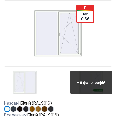
E
Rw
0.56
+
6
фотографій
Назовні
:
Білий (RAL 9016)
Всередину
:
Білий (RAL 9016)