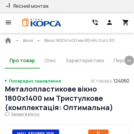
Якісний монтаж
Гарантія 10 ро
Головна
вікна
Вікна 1800x1400 мм REHAU Euro 60
сторінка
Про товар
Опис
Характеристики
Перерізи
id товару
:
124060
Попереднє замовлення
Металопластикове вікно
1800x1400 мм Тристулкове
(комплектація: Оптимальна)
Залиште відгук
D
НАЦ. КЕШБЕК 10%