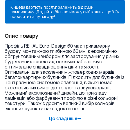
Кінцева вартість послуг залежить від суми
замовлення. Додайте більше вікон у свій кошик, щоб
Ok
побачити вашу вигоду!
Опис товару
Профіль REHAU Euro-Design 60 має трикамерну
будову, монтажною глибиною 60 мм, є економічно
обґрунтованим вибором для застосування у різних
будівельних проектах, оскільки забезпечує
оптимальне співвідношення ціни та якості.
Оптимальні для засклення міжповерхових маршів
багатоквартирних будинків. Підходить для будинків із
центральною системою опалення, в яких немає
ексклюзивних вимог до тепло- та звукоізоляції.
Можливий ексклюзивний дизайн, до прикладу
ламінація або фарбування профілю в різні кольори і
текстури. Також є досить великий вибір кольорів
віконних ручок та накладок на петлі.
Докладніше