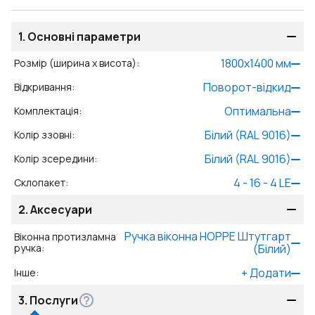
1.
Основні параметри
1800
x
1400
мм
Розмір (ширина x висота)
:
Поворот-відкид
Відкривання
:
Оптимальна
Комплектація
:
Білий (RAL 9016)
Колір ззовні
:
Білий (RAL 9016)
Колір зсередини
:
4 - 16 - 4 LE
Склопакет
:
2.
Аксесуари
Ручка віконна HOPPE Штутгарт
Віконна протизламна
ручка
:
(Білий)
+
Додати
Інше
:
3.
Послуги