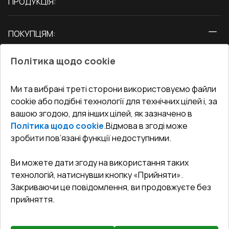
ПРОДУКЦІЯ:
Вікна
ПОКУПЦЯМ:
Двері
Про нас
Балкони
Політика щодо cookie
СЕРВІС ТА ОБЛУГОВУВАННЯ:
Акції
Тераси
Доставка і Оплата
Блог
Ми та вибрані треті сторони використовуємо файли
КОНТАКТИ
cookie або подібні технології для технічних цілей і, за
Гарантія та Сервіс
Адреса гіпермаркета
вашою згодою, для інших цілей, як зазначено в
Офіс
:
Україна, м. Вінниця, вул. Келецька 60 кв. 61
Повернення товару
Як правильно заміряти вікна
Політика щодо cookie
.
Відмова в згоді може
Договір публічної оферти
undefined(undefined)
зробити пов’язані функції недоступними.
Співпраця з нами
i.mgr3@korsa.ua
Ви можете дати згоду на використання таких
технологій, натиснувши кнопку «Прийняти».
Закриваючи це повідомлення, ви продовжуєте без
прийняття.