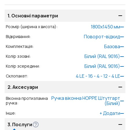
1.
Основні параметри
1800
x
1450
мм
Розмір (ширина x висота)
:
Поворот-відкид
Відкривання
:
Базова
Комплектація
:
Білий (RAL 9016)
Колір ззовні
:
Білий (RAL 9016)
Колір зсередини
:
4 LE - 16 - 4 - 12 - 4 LE
Склопакет
:
2.
Аксесуари
Ручка віконна HOPPE Штутгарт
Віконна протизламна
ручка
:
(Білий)
+
Додати
Інше
:
3.
Послуги