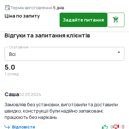
Термін виготовлення
:
5
днів
Ціна по запиту
Задайте питання
Відгуки та запитання клієнтів
Сортування
5.0
1
огляд
Саша
02.03.2024
Замовляв без установки, виготовили та доставили
швидко, конструкції були надійно запаковані,
працюють без нарікань.
0
0
Відповісти