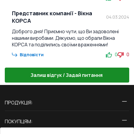
Представник компанії
-
Вікна
04.03.2024
КОРСА
Доброго дня! Приємно чути, що Ви задоволені
нашими виробами. Дякуємо, що обрали Вікна
КОРСА та поділились своїми враженнями!
0
0
Відповісти
Залиш відгук / Задай питання
ПРОДУКЦІЯ:
Вікна
ПОКУПЦЯМ:
Двері
Про нас
Балкони