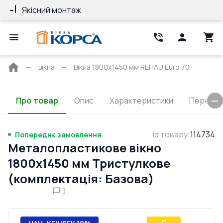
Якісний монтаж
Гарантія 10 ро
Головна
вікна
Вікна 1800x1450 мм REHAU Euro 70
сторінка
Про товар
Опис
Характеристики
Перерізи
id товару
:
114734
Попереднє замовлення
Металопластикове вікно
1800x1450 мм Тристулкове
(комплектація: Базова)
1
C