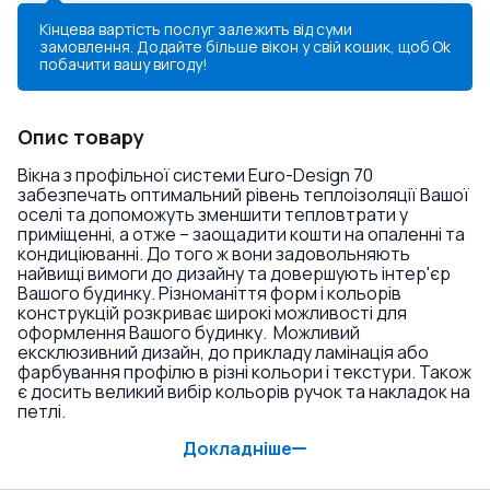
Кінцева вартість послуг залежить від суми
замовлення. Додайте більше вікон у свій кошик, щоб
Ok
побачити вашу вигоду!
Опис товару
Вікна з профільної системи Euro-Design 70
забезпечать оптимальний рівень теплоізоляції Вашої
оселі та допоможуть зменшити тепловтрати у
приміщенні, а отже – заощадити кошти на опаленні та
кондиціюванні. До того ж вони задовольняють
найвищі вимоги до дизайну та довершують інтер'єр
Вашого будинку. Різноманіття форм і кольорів
конструкцій розкриває широкі можливості для
оформлення Вашого будинку. Можливий
ексклюзивний дизайн, до прикладу ламінація або
фарбування профілю в різні кольори і текстури. Також
є досить великий вибір кольорів ручок та накладок на
петлі.
Докладніше