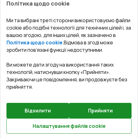
Політика щодо cookie
СЕРВІС ТА ОБЛУГОВУВАННЯ:
Акції
Тераси
Доставка і Оплата
Блог
Ми та вибрані треті сторони використовуємо файли
КОНТАКТИ
cookie або подібні технології для технічних цілей і, за
Гарантія та Сервіс
Адреса гіпермаркета
вашою згодою, для інших цілей, як зазначено в
Офіс
:
Україна, м. Вінниця, вул. Келецька 60 кв. 61
Повернення товару
Як правильно заміряти вікна
Політика щодо cookie
.
Відмова в згоді може
Договір публічної оферти
undefined(undefined)
зробити пов’язані функції недоступними.
Співпраця з нами
i.mgr3@korsa.ua
Ви можете дати згоду на використання таких
технологій, натиснувши кнопку «Прийняти».
Закриваючи це повідомлення, ви продовжуєте без
прийняття.
Відхилити
Прийняти
©
2026
.
Всі права захищені
.
Сайт створено на платформі
Vitrager.com
.
Повідомити про проблему
?
Налаштування файлів cookie