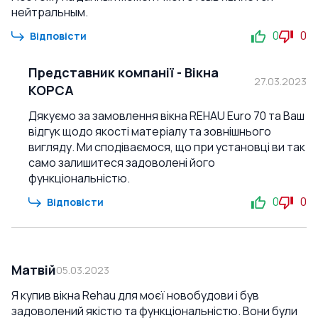
нейтральным.
0
0
Відповісти
Представник компанії
-
Вікна
27.03.2023
КОРСА
Дякуємо за замовлення вікна REHAU Euro 70 та Ваш
відгук щодо якості матеріалу та зовнішнього
вигляду. Ми сподіваємося, що при установці ви так
само залишитеся задоволені його
функціональністю.
0
0
Відповісти
Матвій
05.03.2023
Я купив вікна Rehau для моєї новобудови і був
задоволений якістю та функціональністю. Вони були