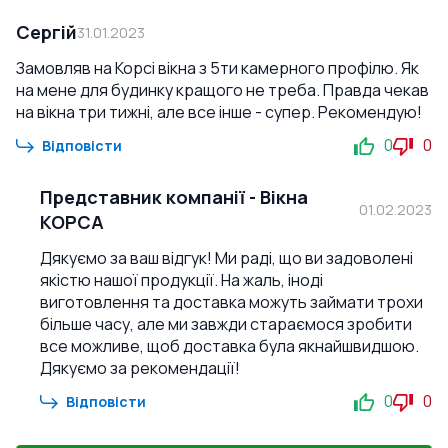
Сергій
31.01.2023
Замовляв на Корсі вікна з 5ти камерного профілю. Як
на мене для будинку кращого не треба. Правда чекав
на вікна три тижні, але все інше - супер. Рекомендую!
0
0
Відповісти
Представник компанії
-
Вікна
01.02.2023
КОРСА
Дякуємо за ваш відгук! Ми раді, що ви задоволені
якістю нашої продукції. На жаль, іноді
виготовлення та доставка можуть займати трохи
більше часу, але ми завжди стараємося зробити
все можливе, щоб доставка була якнайшвидшою.
Дякуємо за рекомендації!
0
0
Відповісти