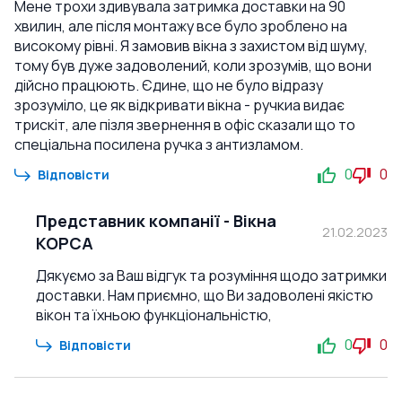
Мене трохи здивувала затримка доставки на 90
хвилин, але після монтажу все було зроблено на
високому рівні. Я замовив вікна з захистом від шуму,
тому був дуже задоволений, коли зрозумів, що вони
дійсно працюють. Єдине, що не було відразу
зрозуміло, це як відкривати вікна - ручкиа видає
трискіт, але пізля звернення в офіс сказали що то
спеціальна посилена ручка з антизламом.
0
0
Відповісти
Представник компанії
-
Вікна
21.02.2023
КОРСА
Дякуємо за Ваш відгук та розуміння щодо затримки
доставки. Нам приємно, що Ви задоволені якістю
вікон та їхньою функціональністю,
0
0
Відповісти