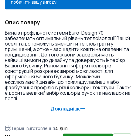
побачити вашу вигоду!
Опис товару
Вікна з профільної системи Euro-Design 70
забезпечать оптимальний рівень теплоізоляції Вашої
оселі та допоможуть зменшити тепловтрати у
приміщенні, а отже – заощадити кошти на опаленні та
кондиціюванні. До того ж вони задовольняють
найвищі вимоги до дизайну та довершують інтер'єр
Вашого будинку. Різноманіття форм і кольорів
конструкцій розкриває широкі можливості для
оформлення Вашого будинку. Можливий
ексклюзивний дизайн, до прикладу ламінація або
фарбування профілю в різні кольори і текстури. Також
є досить великий вибір кольорів ручок та накладок на
петлі.
Докладніше
Термін виготовлення
:
5
днів