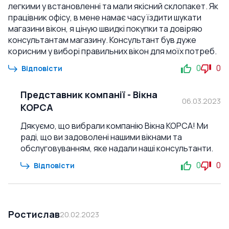
легкими у встановленні та мали якісний склопакет. Як
працівник офісу, в мене намає часу їздити шукати
магазини вікон, я ціную швидкі покупки та довіряю
консультантам магазину. Консультант був дуже
корисним у виборі правильних вікон для моїх потреб.
0
0
Відповісти
Представник компанії
-
Вікна
06.03.2023
КОРСА
Дякуємо, що вибрали компанію Вікна КОРСА! Ми
раді, що ви задоволені нашими вікнами та
обслуговуванням, яке надали наші консультанти.
0
0
Відповісти
Ростислав
20.02.2023