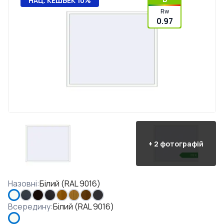
НАЦ. КЕШБЕК 10%
Rw
0.97
+
2
фотографій
Назовні
:
Білий (RAL 9016)
Всередину
:
Білий (RAL 9016)