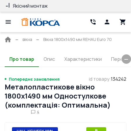
Якісний монтаж
Гарантія 10 ро
Головна
вікна
Вікна 1800x1490 мм REHAU Euro 70
сторінка
Про товар
Опис
Характеристики
Перерізи
id товару
:
134242
Попереднє замовлення
Металопластикове вікно
1800x1490 мм Одностулкове
(комплектація: Оптимальна)
4
B