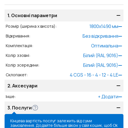
1.
Основні параметри
1800
x
1490
мм
Розмір (ширина x висота)
:
Без відкривання
Відкривання
:
Оптимальна
Комплектація
:
Білий (RAL 9016)
Колір ззовні
:
Білий (RAL 9016)
Колір зсередини
:
4 CGS - 16 - 4 - 12 - 4 LE
Склопакет
:
2.
Аксесуари
+
Додати
Інше
:
3.
Послуги
Кінцева вартість послуг залежить від суми
замовлення. Додайте більше вікон у свій кошик, щоб
Ok