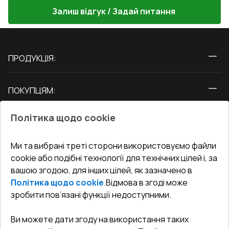
Залиш відгук / Задай питання
ПРОДУКЦІЯ:
Вікна
ПОКУПЦЯМ:
Двері
Про нас
Балкони
Політика щодо cookie
СЕРВІС ТА ОБЛУГОВУВАННЯ:
Акції
Тераси
Доставка і Оплата
Блог
Ми та вибрані треті сторони використовуємо файли
КОНТАКТИ
cookie або подібні технології для технічних цілей і, за
Гарантія та Сервіс
Адреса гіпермаркета
вашою згодою, для інших цілей, як зазначено в
Офіс
:
Україна, м. Вінниця, вул. Келецька 60 кв. 61
Повернення товару
Як правильно заміряти вікна
Політика щодо cookie
.
Відмова в згоді може
Договір публічної оферти
undefined(undefined)
зробити пов’язані функції недоступними.
Співпраця з нами
i.mgr3@korsa.ua
Ви можете дати згоду на використання таких