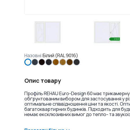
Назовні
:
Білий (RAL 9016)
Опис товару
Профіль REHAU Euro-Design 60 має трикамерну
обґрунтованим вибором для застосування у різ
оптимальне співвідношення ціни та якості. Оп
багатоквартирних будинків. Підходить для буд
немає ексклюзивних вимог до тепло- та звукоі
ламінація або фарбування профілю в різні кольо
віконних ручок та накладок на петлі.