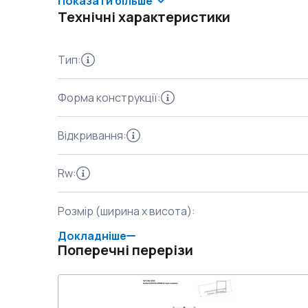
Показати більше
Технічні характеристики
Тип
:
Форма конструкції
:
Відкривання
:
Rw
:
Розмір (ширина x висота)
:
Докладніше
Поперечні перерізи