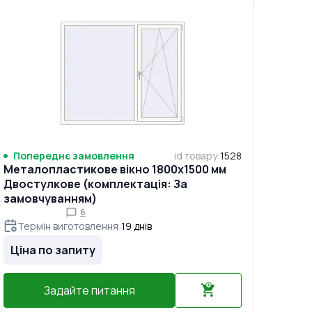
Попереднє замовлення
id товару
:
1528
Металопластикове вікно 1800x1500 мм
Двостулкове (комплектація: За
замовчуванням)
6
Термін виготовлення
:
19
днів
Ціна по запиту
Задайте питання