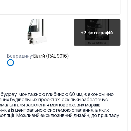
+
3
фотографій
Всередину
:
Білий (RAL 9016)
 будову, монтажною глибиною 60 мм, є економічно
них будівельних проектах, оскільки забезпечує
тимальні для засклення міжповерхових маршів
инків із центральною системою опалення, в яких
золяції. Можливий ексклюзивний дизайн, до прикладу
ри і текстури. Також є досить великий вибір кольорів