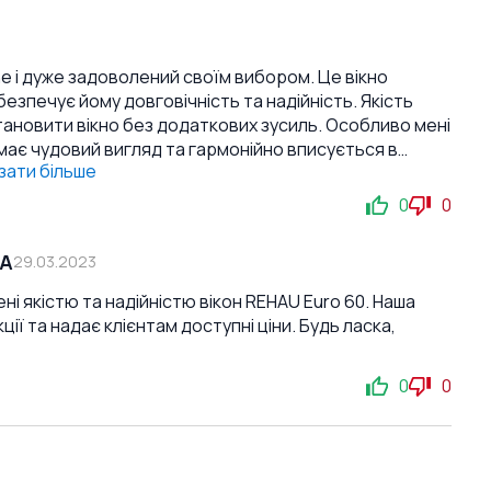
ine і дуже задоволений своїм вибором. Це вікно
езпечує йому довговічність та надійність. Якість
и вікно без додаткових зусиль. Особливо мені
має чудовий вигляд та гармонійно вписується в
зати більше
а зменшує шум з вулиці. Я рекомендую це
укт за доступною ціною. Я впевнений, що ви будете
0
0
СА
29.03.2023
ені якістю та надійністю вікон REHAU Euro 60. Наша
ії та надає клієнтам доступні ціни. Будь ласка,
0
0