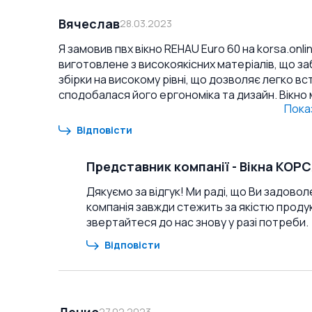
Вячеслав
28.03.2023
Я замовив пвх вікно REHAU Euro 60 на korsa.onl
виготовлене з високоякісних матеріалів, що заб
збірки на високому рівні, що дозволяє легко встановит
сподобалася його ергономіка та дизайн. Вікно 
Пока
інтер'єр будинку. Крім того, воно добре зберігає тепло т
вікно всім, хто шукає якісний та надійний прод
Відповісти
задоволені своїм вибором, як і я.
Представник компанії
-
Вікна КОР
Дякуємо за відгук! Ми раді, що Ви задовол
компанія завжди стежить за якістю продукц
звертайтеся до нас знову у разі потреби.
Відповісти
Денис
27.02.2023