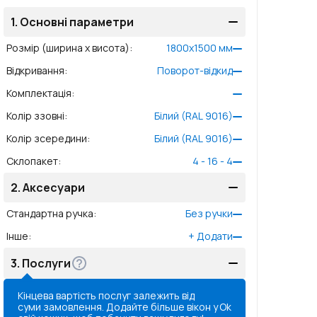
1.
Основні параметри
Розмір (ширина x висота)
:
1800
x
1500
мм
Відкривання
:
Поворот-відкид
Комплектація
:
Колір ззовні
:
Білий (RAL 9016)
Колір зсередини
:
Білий (RAL 9016)
Склопакет
:
4 - 16 - 4
2.
Аксесуари
Стандартна ручка
:
Без ручки
Інше
:
+
Додати
3.
Послуги
Кінцева вартість послуг залежить від
суми замовлення. Додайте більше вікон у
Ok