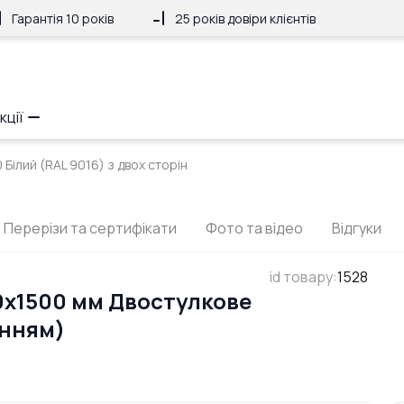
Гарантія 10 років
25 років довіри клієнтів
кції
Білий (RAL 9016) з двох сторін
Перерізи та сертифікати
Фото та відео
Відгуки
id товару
:
1528
0x1500 мм Двостулкове
анням)