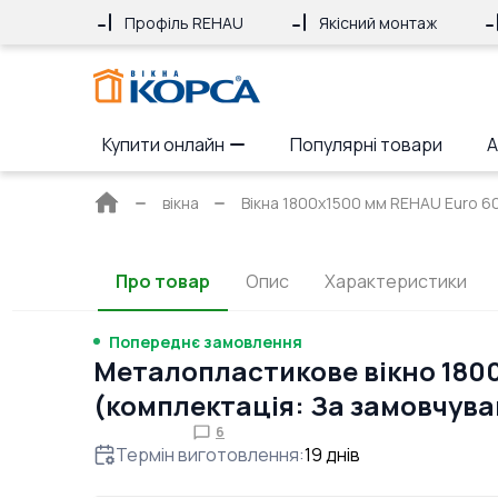
Профіль REHAU
Якісний монтаж
Купити онлайн
Популярні товари
А
Головна
вікна
Вікна 1800x1500 мм REHAU Euro 60 
сторінка
Про товар
Опис
Характеристики
Попереднє замовлення
Металопластикове вікно 180
(комплектація: За замовчув
6
Термін виготовлення
:
19
днів