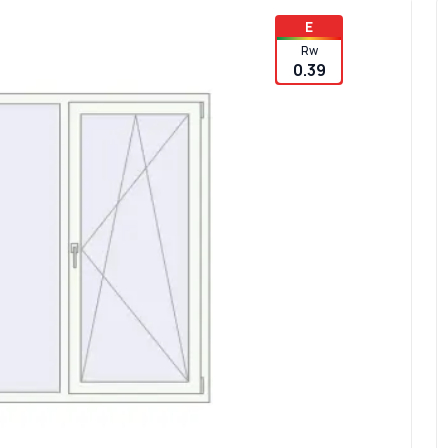
E
Rw
0.39