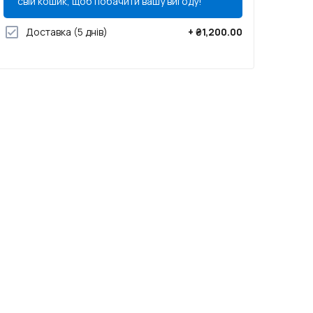
свій кошик, щоб побачити вашу вигоду!
Доставка
(5 днів)
+
₴1,200.00