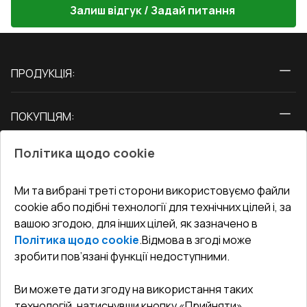
Залиш відгук / Задай питання
ПРОДУКЦІЯ:
Вікна
ПОКУПЦЯМ:
Двері
Про нас
Балкони
Політика щодо cookie
СЕРВІС ТА ОБЛУГОВУВАННЯ:
Акції
Тераси
Доставка і Оплата
Блог
Ми та вибрані треті сторони використовуємо файли
КОНТАКТИ
cookie або подібні технології для технічних цілей і, за
Гарантія та Сервіс
Адреса гіпермаркета
вашою згодою, для інших цілей, як зазначено в
Офіс
:
Україна, м. Вінниця, вул. Келецька 60 кв. 61
Повернення товару
Як правильно заміряти вікна
Політика щодо cookie
.
Відмова в згоді може
Договір публічної оферти
undefined(undefined)
зробити пов’язані функції недоступними.
Співпраця з нами
i.mgr3@korsa.ua
Ви можете дати згоду на використання таких
технологій, натиснувши кнопку «Прийняти».