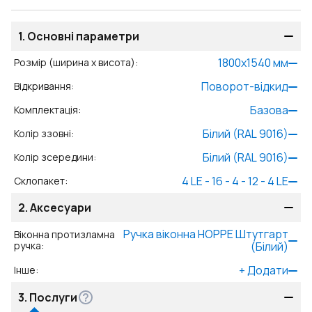
1.
Основні параметри
1800
x
1540
мм
Розмір (ширина x висота)
:
Поворот-відкид
Відкривання
:
Базова
Комплектація
:
Білий (RAL 9016)
Колір ззовні
:
Білий (RAL 9016)
Колір зсередини
:
4 LE - 16 - 4 - 12 - 4 LE
Склопакет
:
2.
Аксесуари
Ручка віконна HOPPE Штутгарт
Віконна протизламна
ручка
:
(Білий)
+
Додати
Інше
:
3.
Послуги