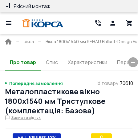
Якісний монтаж
Гарантія 10 ро
Головна
вікна
Вікна 1800x1540 мм REHAU Brillant-Design Бі
сторінка
Про товар
Опис
Характеристики
Перерізи
id товару
:
70610
Попереднє замовлення
Металопластикове вікно
1800x1540 мм Тристулкове
(комплектація: Базова)
Залиште відгук
C
НАЦ. КЕШБЕК 10%