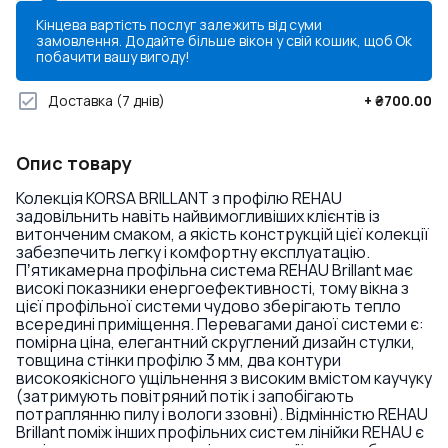
Кінцева вартість послуг залежить від суми
замовлення. Додайте більше вікон у свій кошик, щоб
Ok
побачити вашу вигоду!
Доставка
(7 днів)
+
₴700.00
Опис товару
Колекція KORSA BRILLANT з профілю REHAU
задовільнить навіть найвимогливіших клієнтів із
витонченим смаком, а якість конструкцій цієї колекції
забезпечить легку і комфортну експлуатацію.
Пʼятикамерна профільна система REHAU Brillant має
високі показники енергоефективності, тому вікна з
цієї профільної системи чудово зберігають тепло
всередині приміщення. Перевагами даної системи є:
помірна ціна, елегантний скруглений дизайн стулки,
товщина стінки профілю 3 мм, два контури
високоякісного ущільнення з високим вмістом каучуку
(затримують повітряний потік і запобігають
потраплянню пилу і вологи ззовні). Відмінністю REHAU
Brillant поміж інших профільних систем лінійки REHAU є