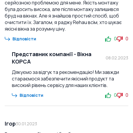
серйозною проблемою для мене. Якість монтажу
була досить висока, але після монтажу залишився
бруд на вікнах. Але я знайшов простий спосіб, щоб
очистити їх. Загалом, я раджу Rehau всім, хто шукає
якісні вікна за розумну ціну.
0
0
Відповісти
Представник компанії
-
Вікна
08.02.2023
КОРСА
Дякуємо за відгук та рекомендацію! Ми завжди
стараємося забезпечити якісний продукт та
високий рівень сервісу для наших клієнтів.
0
0
Відповісти
Ігор
30.01.2023