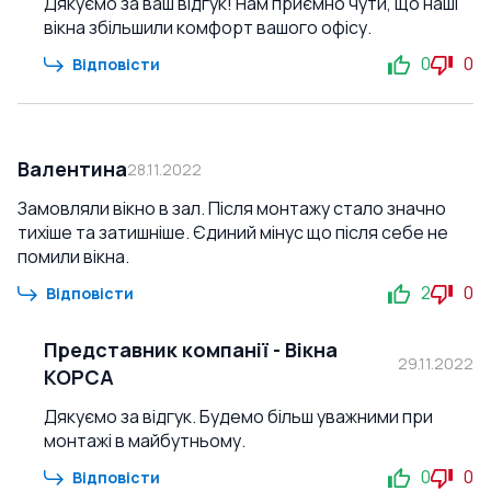
Дякуємо за ваш відгук! Нам приємно чути, що наші
вікна збільшили комфорт вашого офісу.
0
0
Відповісти
Валентина
28.11.2022
Замовляли вікно в зал. Після монтажу стало значно
тихіше та затишніше. Єдиний мінус що після себе не
помили вікна.
2
0
Відповісти
Представник компанії
-
Вікна
29.11.2022
КОРСА
Дякуємо за відгук. Будемо більш уважними при
монтажі в майбутньому.
0
0
Відповісти