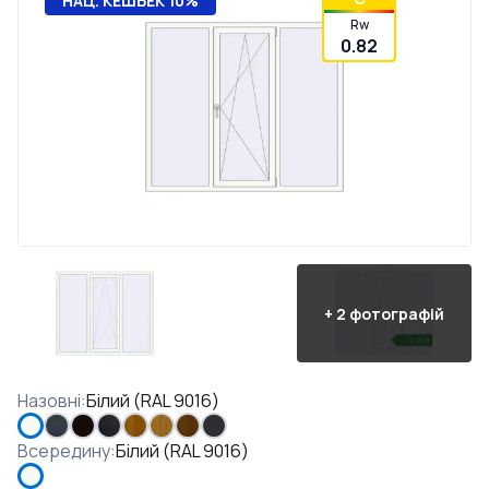
НАЦ. КЕШБЕК 10%
Rw
0.82
+
2
фотографій
Назовні
:
Білий (RAL 9016)
Всередину
:
Білий (RAL 9016)