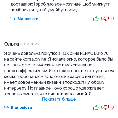
доставкою і зробимо все можливе, щоб уникнути
подібних ситуацій у майбутньому.
0
0
Відповісти
Ольга
28.02.2023
Я очень довольна покупкой ПВХ окна REHAU Euro 70
на сайте korsa.online. Я искала окно, которое было бы
не только эстетическим, но и максимально
энергоэффективным. И это окно соответствует всем
моим требованиям. Оно очень красиво выглядит,
имеет современный дизайн и подходит к любому
интерьеру. Но главное - оно хорошо удерживает
тепло в комнате, что очень важно зимой. Я
Показати більше
почувствовала разницу в отоплении сразу после
установки окна. Также хочу отметить качество
0
0
Відповісти
выполнения. Окно очень прочное и надежное, а
монтаж был проведен профессионально и быстро. Я