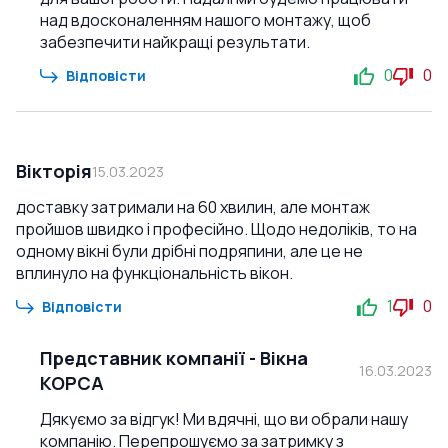
над вдосконаленням нашого монтажу, щоб
забезпечити найкращі результати.
0
0
Відповісти
Вікторія
15.03.2023
доставку затримали на 60 хвилин, але монтаж
пройшов швидко і професійно. Щодо недоліків, то на
одному вікні були дрібні подряпини, але це не
вплинуло на функціональність вікон.
1
0
Відповісти
Представник компанії
-
Вікна
16.03.2023
КОРСА
Дякуємо за відгук! Ми вдячні, що ви обрали нашу
компанію. Перепрошуємо за затримку з