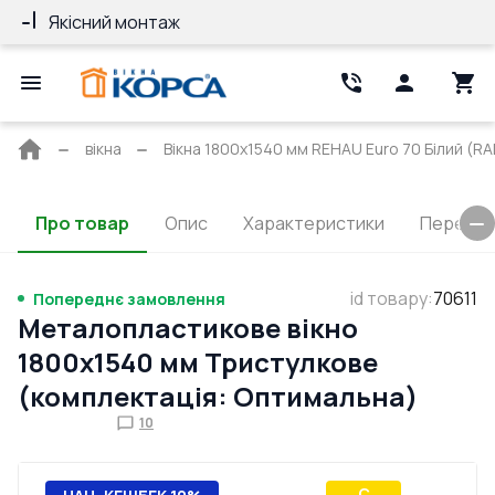
Якісний монтаж
Гарантія 10 ро
Головна
вікна
Вікна 1800x1540 мм REHAU Euro 70 Білий (RAL
сторінка
Про товар
Опис
Характеристики
Перерізи
id товару
:
70611
Попереднє замовлення
Металопластикове вікно
1800x1540 мм Тристулкове
(комплектація: Оптимальна)
10
C