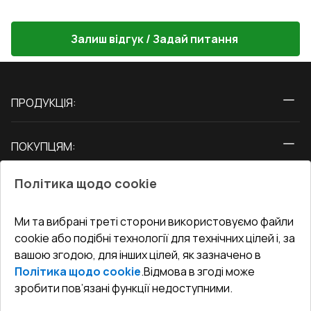
Залиш відгук / Задай питання
ПРОДУКЦІЯ:
Вікна
ПОКУПЦЯМ:
Двері
Про нас
Балкони
Політика щодо cookie
СЕРВІС ТА ОБЛУГОВУВАННЯ:
Акції
Тераси
Доставка і Оплата
Блог
Ми та вибрані треті сторони використовуємо файли
КОНТАКТИ
cookie або подібні технології для технічних цілей і, за
Гарантія та Сервіс
Адреса гіпермаркета
вашою згодою, для інших цілей, як зазначено в
Офіс
:
Україна, м. Вінниця, вул. Келецька 60 кв. 61
Повернення товару
Як правильно заміряти вікна
Політика щодо cookie
.
Відмова в згоді може
Договір публічної оферти
undefined(undefined)
зробити пов’язані функції недоступними.
Співпраця з нами