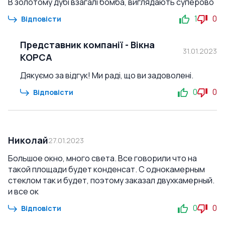
В золотому дубі взагалі бомба, виглядають суперово
1
0
Відповісти
Представник компанії
-
Вікна
31.01.2023
КОРСА
Дякуємо за відгук! Ми раді, що ви задоволені.
0
0
Відповісти
Николай
27.01.2023
Большое окно, много света. Все говорили что на
такой площади будет конденсат. С однокамерным
стеклом так и будет, поэтому заказал двухкамерный.
и все ок
0
0
Відповісти