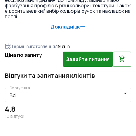
ексклюзивний дизайн, до прикладу ламінація або
фарбування профілю в різні кольори і текстури. Також
є досить великий вибір кольорів ручок та накладок на
петлі.
Докладніше
Термін виготовлення
:
19
днів
Ціна по запиту
Задайте питання
Відгуки та запитання клієнтів
Сортування
4.8
10
відгуки