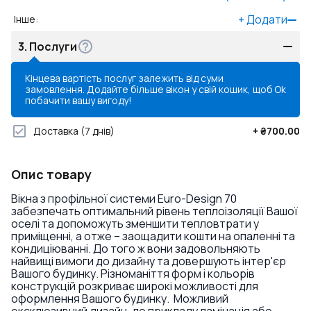
+
Додати
Інше
:
3.
Послуги
Кінцева вартість послуг залежить від суми
замовлення. Додайте більше вікон у свій кошик, щоб
Ok
побачити вашу вигоду!
Доставка
(7 днів)
+
₴700.00
Опис товару
Вікна з профільної системи Euro-Design 70
забезпечать оптимальний рівень теплоізоляції Вашої
оселі та допоможуть зменшити тепловтрати у
приміщенні, а отже – заощадити кошти на опаленні та
кондиціюванні. До того ж вони задовольняють
найвищі вимоги до дизайну та довершують інтер'єр
Вашого будинку. Різноманіття форм і кольорів
конструкцій розкриває широкі можливості для
оформлення Вашого будинку. Можливий