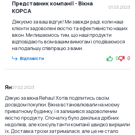
Представник компанії
-
Вікна
рекомендую это окно всем, кто ищет качественный и
01.03.2023
КОРСА
энергоэффективный вариант для своего дома.
Спасибо korsa.online за качественный товар и
Дякуємо за ваш відгук! Ми завжди раді, коли наші
отличный сервис!
клієнти задоволені якістю та ефективністю наших
вікон. Ми пишаємось тим, що наші продукти
відповідають всім вашим вимогам і сподіваємося
на подальшу співпрацю з вами.
0
0
Відповісти
Ян
07.02.2023
Дякую за вікна Rehau! Хотів поділитись своїм
досвідом покупки. Вікна встановлювали на моєму
приватному будинку, і я залишився задоволеним
якістю продукту. Спочатку було декілька дрібних
недоліків, але консультанти компанії швидко вирішили
їх. Доставка трохи затрималася, але це не стало