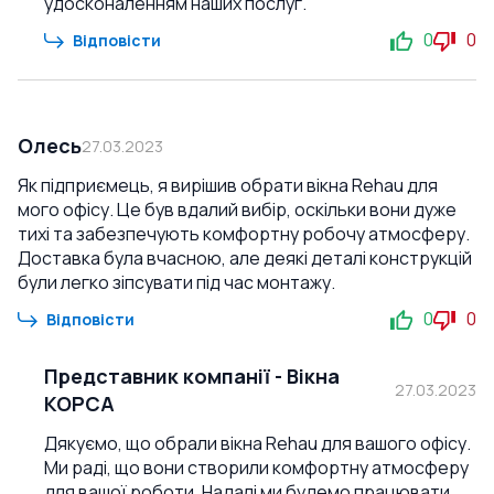
удосконаленням наших послуг.
0
0
Відповісти
Олесь
27.03.2023
Як підприємець, я вирішив обрати вікна Rehau для
мого офісу. Це був вдалий вибір, оскільки вони дуже
тихі та забезпечують комфортну робочу атмосферу.
Доставка була вчасною, але деякі деталі конструкцій
були легко зіпсувати під час монтажу.
0
0
Відповісти
Представник компанії
-
Вікна
27.03.2023
КОРСА
Дякуємо, що обрали вікна Rehau для вашого офісу.
Ми раді, що вони створили комфортну атмосферу
для вашої роботи. Надалі ми будемо працювати