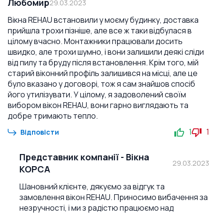
Любомир
29.03.2023
Вікна REHAU встановили у моєму будинку, доставка
прийшла трохи пізніше, але все ж таки відбулася в
цілому вчасно. Монтажники працювали досить
швидко, але трохи шумно, і вони залишили деякі сліди
від пилу та бруду після встановлення. Крім того, мій
старий віконний профіль залишився на місці, але це
було вказано у договорі, тож я сам знайшов спосіб
його утилізувати. У цілому, я задоволений своїм
вибором вікон REHAU, вони гарно виглядають та
добре тримають тепло.
1
1
Відповісти
Представник компанії
-
Вікна
29.03.2023
КОРСА
Шановний клієнте, дякуємо за відгук та
замовлення вікон REHAU. Приносимо вибачення за
незручності, і ми з радістю працюємо над