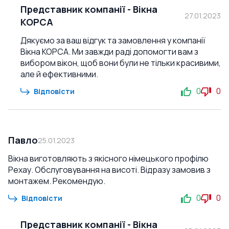
Представник компанії
-
Вікна
27.01.2023
КОРСА
Дякуємо за ваш відгук та замовлення у компанії
Вікна КОРСА. Ми завжди раді допомогти вам з
вибором вікон, щоб вони були не тільки красивими,
але й ефективними.
0
0
Відповісти
Павло
25.01.2023
Вікна виготовляють з якісного німецького профілю
Рехау. Обслуговування на висоті. Відразу замовив з
монтажем. Рекомендую.
0
0
Відповісти
Представник компанії
-
Вікна