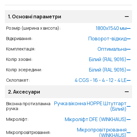
1.
Основні параметри
1800
x
1540
мм
Розмір (ширина x висота)
:
Поворот-відкид
Відкривання
:
Оптимальна
Комплектація
:
Білий (RAL 9016)
Колір ззовні
:
Білий (RAL 9016)
Колір зсередини
:
4 CGS - 16 - 4 - 12 - 4 LE
Склопакет
:
2.
Аксесуари
Ручка віконна HOPPE Штутгарт
Віконна протизламна
ручка
:
(Білий)
Мікроліфт DFE (WINKHAUS)
Мікроліфт
:
Мікропровітрювання
Мікропровітрювання
:
(WINKHAUS)