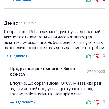
Денис
27.02.2023
Я обрав вікна Rehau для моєї дачі і був задоволений
якістю та стилем. Вони мали чудовий вигляд та
відмінну звукоізоляцію. Як будівельник, я ціную якість
за невеликі гроші, і ці вікна відповідали моїм потребам.
0
0
Відповісти
Представник компанії
-
Вікна
27.02.2023
КОРСА
Дякуємо, що обрали Вікна КОРСА! Ми завжди раді
надати якісний продукт за доступною ціною,
задоволеність клієнта - наш пріоритет.
0
0
Відповісти