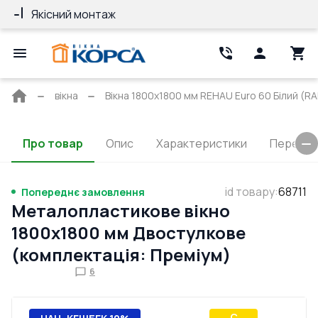
Якісний монтаж
Гарантія 10 ро
Головна
вікна
Вікна 1800x1800 мм REHAU Euro 60 Білий (RAL
сторінка
Про товар
Опис
Характеристики
Перерізи
id товару
:
68711
Попереднє замовлення
Металопластикове вікно
1800x1800 мм Двостулкове
(комплектація: Преміум)
6
C