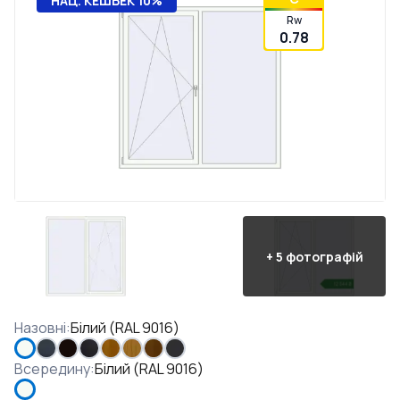
НАЦ. КЕШБЕК 10%
Rw
0.78
+
5
фотографій
Назовні
:
Білий (RAL 9016)
Всередину
:
Білий (RAL 9016)