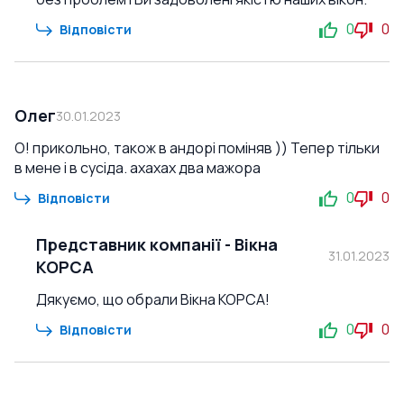
0
0
Відповісти
Олег
30.01.2023
О! прикольно, також в андорі поміняв )) Тепер тільки
в мене і в сусіда. ахахах два мажора
0
0
Відповісти
Представник компанії
-
Вікна
31.01.2023
КОРСА
Дякуємо, що обрали Вікна КОРСА!
0
0
Відповісти