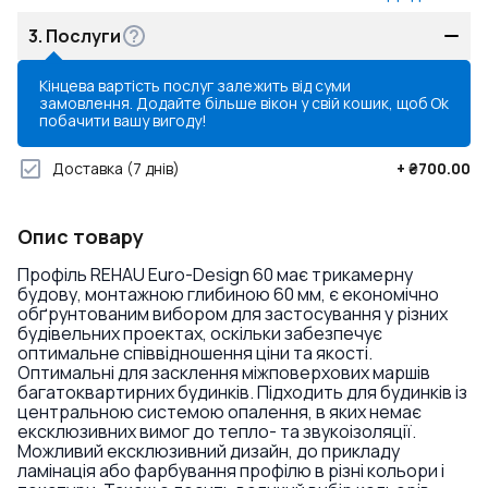
3.
Послуги
Кінцева вартість послуг залежить від суми
замовлення. Додайте більше вікон у свій кошик, щоб
Ok
побачити вашу вигоду!
Доставка
(7 днів)
+
₴700.00
Опис товару
Профіль REHAU Euro-Design 60 має трикамерну
будову, монтажною глибиною 60 мм, є економічно
обґрунтованим вибором для застосування у різних
будівельних проектах, оскільки забезпечує
оптимальне співвідношення ціни та якості.
Оптимальні для засклення міжповерхових маршів
багатоквартирних будинків. Підходить для будинків із
центральною системою опалення, в яких немає
ексклюзивних вимог до тепло- та звукоізоляції.
Можливий ексклюзивний дизайн, до прикладу
ламінація або фарбування профілю в різні кольори і