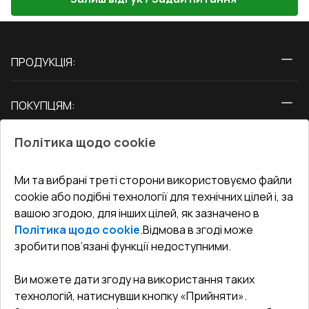
ПРОДУКЦІЯ:
Вікна
ПОКУПЦЯМ:
Двері
Про нас
Балкони
Політика щодо cookie
СЕРВІС ТА ОБЛУГОВУВАННЯ:
Акції
Тераси
Доставка і Оплата
Блог
Ми та вибрані треті сторони використовуємо файли
КОНТАКТИ
cookie або подібні технології для технічних цілей і, за
Гарантія та Сервіс
Адреса гіпермаркета
вашою згодою, для інших цілей, як зазначено в
Офіс
:
Україна, м. Вінниця, вул. Келецька 60 кв. 61
Повернення товару
Як правильно заміряти вікна
Політика щодо cookie
.
Відмова в згоді може
Договір публічної оферти
undefined(undefined)
зробити пов’язані функції недоступними.
Співпраця з нами
i.mgr3@korsa.ua
Ви можете дати згоду на використання таких
технологій, натиснувши кнопку «Прийняти».