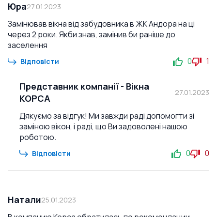
Юра
27.01.2023
Замінював вікна від забудовника в ЖК Андора на ці
через 2 роки. Якби знав, замінив би раніше до
заселення
0
1
Відповісти
Представник компанії
-
Вікна
27.01.2023
КОРСА
Дякуємо за відгук! Ми завжди раді допомогти зі
заміною вікон, і раді, що Ви задоволені нашою
роботою.
0
0
Відповісти
Натали
25.01.2023