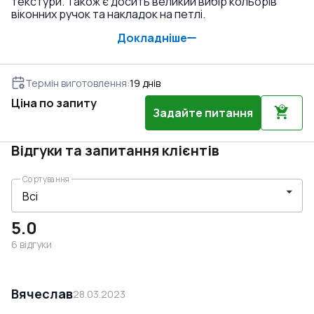
текстури. Також є досить великий вибір кольорів
віконних ручок та накладок на петлі.
Докладніше
Термін виготовлення
:
19
днів
Ціна по запиту
Задайте питання
Відгуки та запитання клієнтів
Сортування
5.0
6
відгуки
Вячеслав
28.03.2023