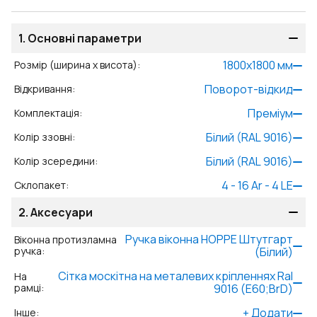
1.
Основні параметри
1800
x
1800
мм
Розмір (ширина x висота)
:
Поворот-відкид
Відкривання
:
Преміум
Комплектація
:
Білий (RAL 9016)
Колір ззовні
:
Білий (RAL 9016)
Колір зсередини
:
4 - 16 Ar - 4 LE
Склопакет
:
2.
Аксесуари
Ручка віконна HOPPE Штутгарт
Віконна протизламна
ручка
:
(Білий)
Сітка москітна на металевих кріпленнях Ral
На
рамці
:
9016 (Е60;BrD)
+
Додати
Інше
: