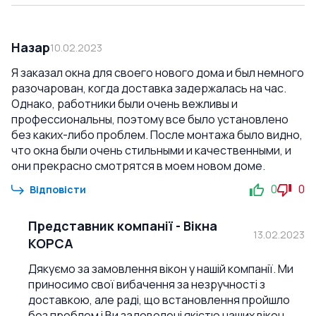
Назар
10.02.2023
Я заказал окна для своего нового дома и был немного
разочарован, когда доставка задержалась на час.
Однако, работники были очень вежливы и
профессиональны, поэтому все было установлено
без каких-либо проблем. После монтажа было видно,
что окна были очень стильными и качественными, и
они прекрасно смотрятся в моем новом доме.
0
0
Відповісти
Представник компанії
-
Вікна
13.02.2023
КОРСА
Дякуємо за замовлення вікон у нашій компанії. Ми
приносимо свої вибачення за незручності з
доставкою, але раді, що встановлення пройшло
без проблем і Ви задоволені якістю наших вікон.