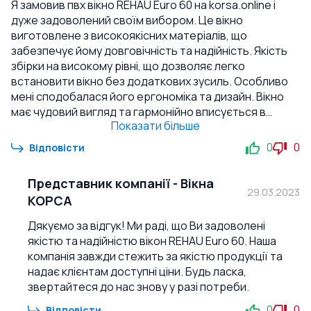
Я замовив пвх вікно REHAU Euro 60 на korsa.online і
дуже задоволений своїм вибором. Це вікно
виготовлене з високоякісних матеріалів, що
забезпечує йому довговічність та надійність. Якість
збірки на високому рівні, що дозволяє легко
встановити вікно без додаткових зусиль. Особливо
мені сподобалася його ергономіка та дизайн. Вікно
має чудовий вигляд та гармонійно вписується в
Показати більше
інтер'єр будинку. Крім того, воно добре зберігає
тепло та зменшує шум з вулиці. Я рекомендую це вікно
0
0
Відповісти
всім, хто шукає якісний та надійний продукт за
доступною ціною. Я впевнений, що ви будете
Представник компанії
-
Вікна
задоволені своїм вибором, як і я.
29.03.2023
КОРСА
Дякуємо за відгук! Ми раді, що Ви задоволені
якістю та надійністю вікон REHAU Euro 60. Наша
компанія завжди стежить за якістю продукції та
надає клієнтам доступні ціни. Будь ласка,
звертайтеся до нас знову у разі потреби.
0
0
Відповісти