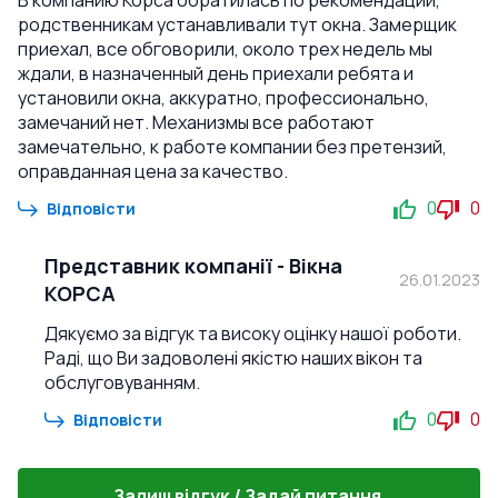
В компанию Корса обратилась по рекомендации,
родственникам устанавливали тут окна. Замерщик
приехал, все обговорили, около трех недель мы
ждали, в назначенный день приехали ребята и
установили окна, аккуратно, профессионально,
замечаний нет. Механизмы все работают
замечательно, к работе компании без претензий,
оправданная цена за качество.
0
0
Відповісти
Представник компанії
-
Вікна
26.01.2023
КОРСА
Дякуємо за відгук та високу оцінку нашої роботи.
Раді, що Ви задоволені якістю наших вікон та
обслуговуванням.
0
0
Відповісти
Залиш відгук / Задай питання